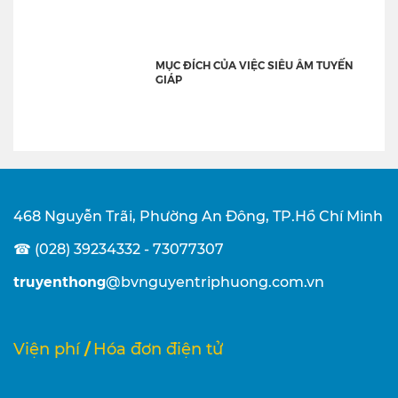
MỤC ĐÍCH CỦA VIỆC SIÊU ÂM TUYẾN
GIÁP
468 Nguyễn Trãi, Phường An Đông, TP.Hồ Chí Minh
☎ (028) 39234332 - 73077307
truyenthong
@bvnguyentriphuong.com.vn
/
Viện phí
Hóa đơn điện tử