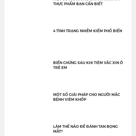
THỰC PHẨM BẠN CẦN BIẾT
4 TÌNH TRẠNG NHIỄM KIỀM PHỔ BIẾN
BIẾN CHỨNG SAU KHI TIÊM VẮC XIN Ở
TRẺ EM
MỘT SỐ GIẢI PHÁP CHO NGƯỜI MẮC
BỆNH VIÊM KHỚP
LÀM THẾ NÀO ĐỂ ĐÁNH TAN BỌNG
MẮT?