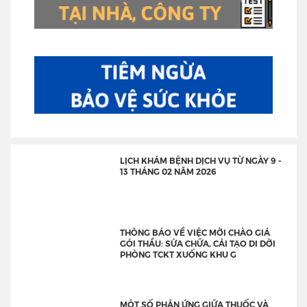
LỊCH KHÁM BỆNH DỊCH VỤ TỪ NGÀY 9 -
13 THÁNG 02 NĂM 2026
THÔNG BÁO VỀ VIỆC MỜI CHÀO GIÁ
GÓI THẦU: SỬA CHỮA, CẢI TẠO DI DỜI
PHÒNG TCKT XUỐNG KHU G
MỘT SỐ PHẢN ỨNG GIỮA THUỐC VÀ