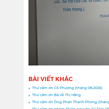
BÀI VIẾT KHÁC
Thư cảm ơn Cô Phượng (tháng 08.2026)
Thư cảm ơn Bà Võ Thị Hằng
Thư cảm ơn Ông Phan Thanh Phong (tháng