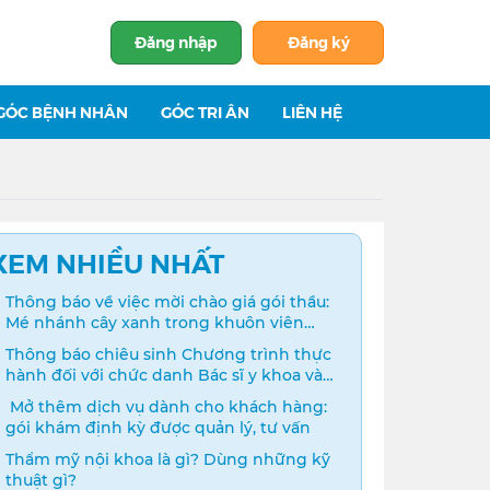
Đăng nhập
Đăng ký
GÓC BỆNH NHÂN
GÓC TRI ÂN
LIÊN HỆ
XEM NHIỀU NHẤT
Thông báo về việc mời chào giá gói thầu:
Mé nhánh cây xanh trong khuôn viên
bệnh viện
Thông báo chiêu sinh Chương trình thực
hành đối với chức danh Bác sĩ y khoa và
Điều dưỡng năm 2024
️ Mở thêm dịch vụ dành cho khách hàng:
gói khám định kỳ được quản lý, tư vấn
Thẩm mỹ nội khoa là gì? Dùng những kỹ
thuật gì?