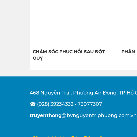
CHĂM SÓC PHỤC HỒI SAU ĐỘT
PHÂN 
QUỴ
468 Nguyễn Trãi, Phường An Đông, TP.Hồ 
☎ (028) 39234332 - 73077307
truyenthong
@bvnguyentriphuong.com.vn