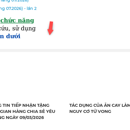
háng 07/2026)
 07.2026) - lần 2
 TIN TIẾP NHẬN TẶNG
TÁC DỤNG CỦA ĂN CAY LÀ
GIAN HÀNG CHIA SẺ YÊU
NGUY CƠ TỬ VONG
G NGÀY 09/03/2026