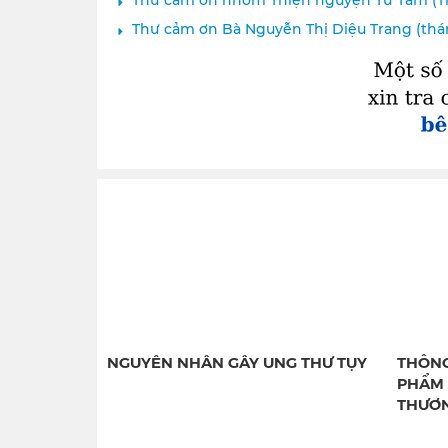
Thư cảm ơn nhóm Thiện nguyện Từ Tâm (T
Thư cảm ơn Bà Nguyễn Thị Diệu Trang (tháng
NGUYÊN NHÂN GÂY UNG THƯ TỤY
THÔNG
PHẨM 
THƯƠN