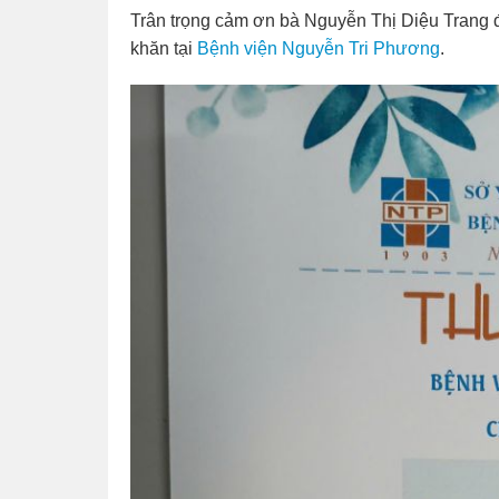
Trân trọng cảm ơn bà Nguyễn Thị Diệu Trang đ
khăn tại
Bệnh viện Nguyễn Tri Phương
.