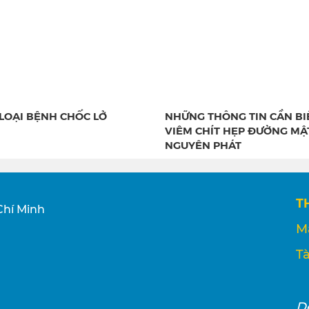
LOẠI BỆNH CHỐC LỞ
NHỮNG THÔNG TIN CẦN BI
VIÊM CHÍT HẸP ĐƯỜNG MẬ
NGUYÊN PHÁT
T
Chí Minh
M
Tà
D