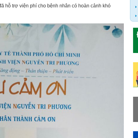
ã hỗ trợ viện phí cho bệnh nhân có hoàn cảnh khó