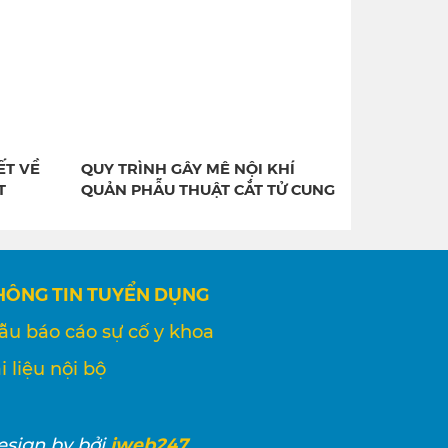
ẾT VỀ
QUY TRÌNH GÂY MÊ NỘI KHÍ
T
QUẢN PHẪU THUẬT CẮT TỬ CUNG
HÔNG TIN TUYỂN DỤNG
ẫu báo cáo sự cố y khoa
i liệu nội bộ
iweb247
esign
by bởi