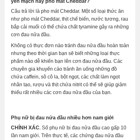
yến mạch hay pho mát Cheddar?
Câu trả lời là pho mát Cheddar. Một số loại thức ăn
như pho mát Cheddar, thịt chế biến, nước tương, rau
bắp cải muối có thể chứa chất tyramine gây ra những
cơn đau nửa đầu.
Không có thực đơn nào tránh đau nửa đầu hoàn toàn
nhưng theo thời gian bạn sẽ biết những loại thực
phẩm nào dễ khiến bạn lên cơn đau nửa đầu. Các
chuyên gia khuyến cáo tránh ăn uống những đồ
chứa caffein, sô cô la, bột ngọt, các chất làm ngọt
nhân tạo, rượu và thịt chứa nitrit có thể sẽ giúp giảm
thiểu rất nhiều các cơn đau nửa đầu của bạn.
Phụ nữ bị đau nửa đầu nhiều hơn nam giới
CHÍNH XÁC
. Số phụ nữ bị đau nửa đầu cao gấp 10
lần nam giới. Trên thực tế, các chứng đau nửa đầu