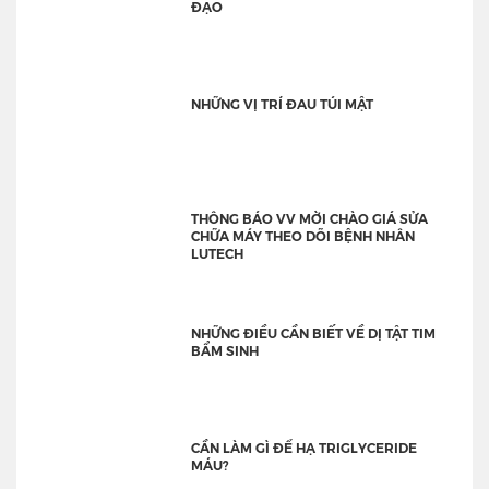
ĐẠO
NHỮNG VỊ TRÍ ĐAU TÚI MẬT
THÔNG BÁO VV MỜI CHÀO GIÁ SỬA
CHỮA MÁY THEO DÕI BỆNH NHÂN
LUTECH
NHỮNG ĐIỀU CẦN BIẾT VỀ DỊ TẬT TIM
BẨM SINH
CẦN LÀM GÌ ĐỂ HẠ TRIGLYCERIDE
MÁU?