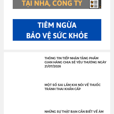
THÔNG TIN TIẾP NHẬN TẶNG PHẨM
GIAN HÀNG CHIA SẺ YÊU THƯƠNG NGÀY
21/07/2026
MỘT SỐ SAI LẦM KHI NÓI VỀ THUỐC
TRÁNH THAI KHẨN CẤP
NHỮNG SỰ THẬT BẠN CẦN BIẾT VỀ ÂM