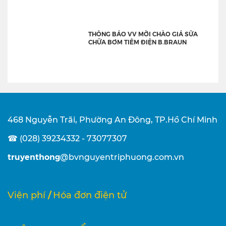
THÔNG BÁO VV MỜI CHÀO GIÁ SỬA
CHỮA BƠM TIÊM ĐIỆN B.BRAUN
468 Nguyễn Trãi, Phường An Đông, TP.Hồ Chí Minh
☎ (028) 39234332 - 73077307
truyenthong
@bvnguyentriphuong.com.vn
/
Viện phí
Hóa đơn điện tử