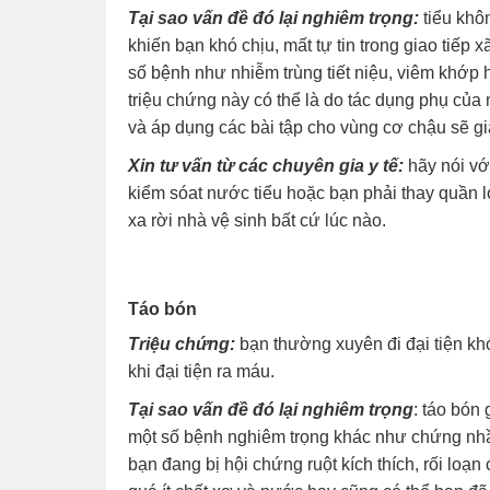
Tại sao vấn đề đó lại nghiêm trọng:
tiểu khô
khiến bạn khó chịu, mất tự tin trong giao tiếp 
số bệnh như nhiễm trùng tiết niệu, viêm khớp
triệu chứng này có thể là do tác dụng phụ của m
và áp dụng các bài tập cho vùng cơ chậu sẽ gi
Xin tư vấn từ các chuyên gia y tế:
hãy nói vớ
kiểm sóat nước tiểu hoặc bạn phải thay quần l
xa rời nhà vệ sinh bất cứ lúc nào.
Táo bón
Triệu chứng:
bạn thường xuyên đi đại tiện khó,
khi đại tiện ra máu.
Tại sao vấn đề đó lại nghiêm trọng
: táo bón
một số bệnh nghiêm trọng khác như chứng nhầ
bạn đang bị hội chứng ruột kích thích, rối lo