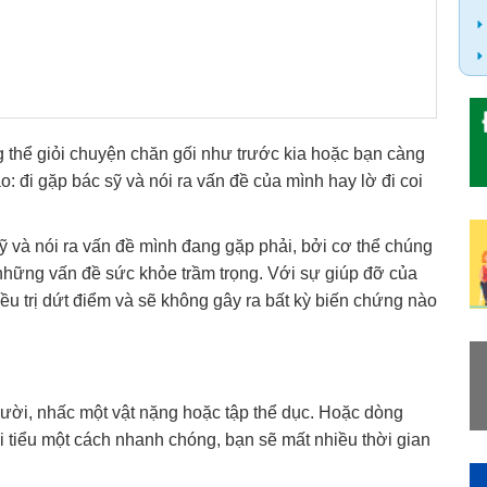
g thể giỏi chuyện chăn gối như trước kia hoặc bạn càng
o: đi gặp bác sỹ và nói ra vấn đề của mình hay lờ đi coi
sỹ và nói ra vấn đề mình đang gặp phải, bởi cơ thể chúng
 những vấn đề sức khỏe trầm trọng. Với sự giúp đỡ của
u trị dứt điểm và sẽ không gây ra bất kỳ biến chứng nào
 cười, nhấc một vật nặng hoặc tập thể dục. Hoặc dòng
i tiểu một cách nhanh chóng, bạn sẽ mất nhiều thời gian