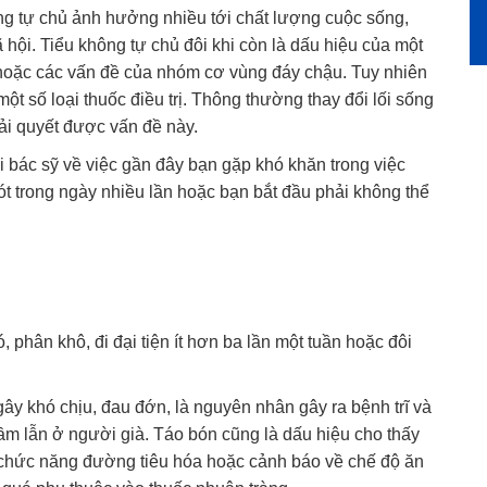
ng tự chủ ảnh hưởng nhiều tới chất lượng cuộc sống,
xã hội. Tiểu không tự chủ đôi khi còn là dấu hiệu của một
 hoặc các vấn đề của nhóm cơ vùng đáy chậu. Tuy nhiên
ột số loại thuốc điều trị. Thông thường thay đổi lối sống
ải quyết được vấn đề này.
i bác sỹ về việc gần đây bạn gặp khó khăn trong việc
ót trong ngày nhiều lần hoặc bạn bắt đầu phải không thể
 phân khô, đi đại tiện ít hơn ba lần một tuần hoặc đôi
 gây khó chịu, đau đớn, là nguyên nhân gây ra bệnh trĩ và
m lẫn ở người già. Táo bón cũng là dấu hiệu cho thấy
ạn chức năng đường tiêu hóa hoặc cảnh báo về chế độ ăn