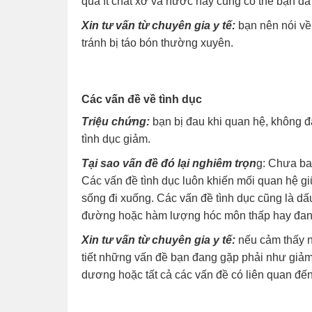
quá ít chất xơ và nước hay cũng có thể bạn đã
Xin tư vấn từ chuyên gia y tế:
bạn nên nói về 
tránh bị táo bón thường xuyên.
Các vấn đề về tình dục
Triệu chứng:
bạn bị đau khi quan hệ, không
tình dục giảm.
Tại sao vấn đề đó lại nghiêm trọn
g: Chưa ba
Các vấn đề tình dục luôn khiến mối quan hệ g
sống đi xuống. Các vấn đề tình dục cũng là dấu
đường hoặc hàm lượng hóc môn thấp hay đang 
Xin tư vấn từ chuyên gia y tế:
nếu cảm thấy ng
tiết những vấn đề bạn đang gặp phải như giả
dương hoặc tất cả các vấn đề có liên quan đến