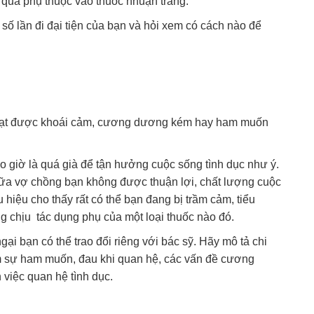
 quá phụ thuộc vào thuốc nhuận tràng.
số lần đi đại tiện của bạn và hỏi xem có cách nào để
 đạt được khoái cảm, cương dương kém hay ham muốn
o giờ là quá già để tận hưởng cuộc sống tình dục như ý.
iữa vợ chồng bạn không được thuận lợi, chất lượng cuộc
 hiệu cho thấy rất có thể bạn đang bị trầm cảm, tiểu
chịu tác dụng phụ của một loại thuốc nào đó.
ại bạn có thể trao đổi riêng với bác sỹ. Hãy mô tả chi
m sự ham muốn, đau khi quan hệ, các vấn đề cương
 việc quan hệ tình dục.