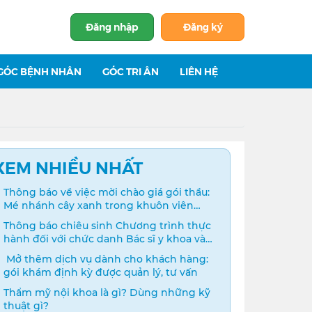
Đăng nhập
Đăng ký
GÓC BỆNH NHÂN
GÓC TRI ÂN
LIÊN HỆ
XEM NHIỀU NHẤT
Thông báo về việc mời chào giá gói thầu:
Mé nhánh cây xanh trong khuôn viên
bệnh viện
Thông báo chiêu sinh Chương trình thực
hành đối với chức danh Bác sĩ y khoa và
Điều dưỡng năm 2024
️ Mở thêm dịch vụ dành cho khách hàng:
gói khám định kỳ được quản lý, tư vấn
Thẩm mỹ nội khoa là gì? Dùng những kỹ
thuật gì?