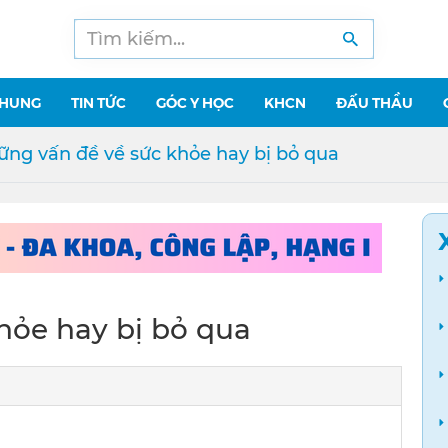
CHUNG
TIN TỨC
GÓC Y HỌC
KHCN
ĐẤU THẦU
ng vấn đề về sức khỏe hay bị bỏ qua
hỏe hay bị bỏ qua