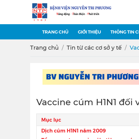
TRANG CHỦ
GIỚI THIỆU
THÔNG TIN 
Trang chủ
Tin từ các cơ sở y tế
Vac
Vaccine cúm H1N1 đối v
Mục lục
Dịch cúm H1N1 năm 2009