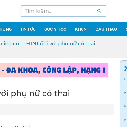
CHUNG
TIN TỨC
GÓC Y HỌC
KHCN
ĐẤU THẦU
cine cúm H1N1 đối với phụ nữ có thai
ới phụ nữ có thai