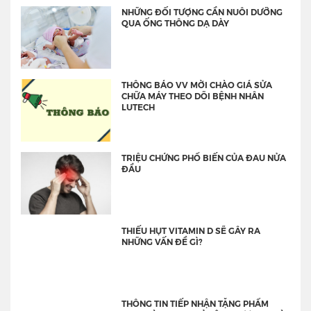
NHỮNG ĐỐI TƯỢNG CẦN NUÔI DƯỠNG
QUA ỐNG THÔNG DẠ DÀY
THÔNG BÁO VV MỜI CHÀO GIÁ SỬA
CHỮA MÁY THEO DÕI BỆNH NHÂN
LUTECH
TRIỆU CHỨNG PHỔ BIẾN CỦA ĐAU NỬA
ĐẦU
THIẾU HỤT VITAMIN D SẼ GÂY RA
NHỮNG VẤN ĐỀ GÌ?
THÔNG TIN TIẾP NHẬN TẶNG PHẨM