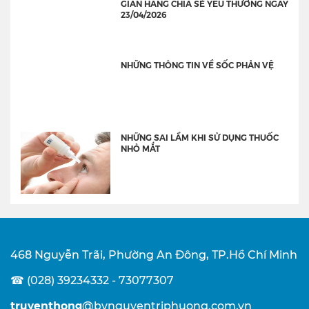
GIAN HÀNG CHIA SẺ YÊU THƯƠNG NGÀY
23/04/2026
NHỮNG THÔNG TIN VỀ SỐC PHẢN VỆ
NHỮNG SAI LẦM KHI SỬ DỤNG THUỐC
NHỎ MẮT
468 Nguyễn Trãi, Phường An Đông, TP.Hồ Chí Minh
☎ (028) 39234332 - 73077307
truyenthong
@bvnguyentriphuong.com.vn