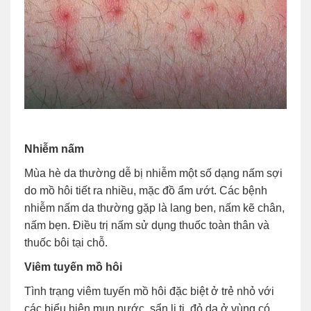
Nhiễm nấm
Mùa hè da thường dễ bị nhiễm một số dạng nấm sợi
do mồ hôi tiết ra nhiều, mặc đồ ẩm ướt. Các bệnh
nhiễm nấm da thường gặp là lang ben, nấm kẽ chân,
nấm bẹn. Điều trị nấm sử dụng thuốc toàn thân và
thuốc bôi tại chỗ.
Viêm tuyến mồ hôi
Tình trạng viêm tuyến mồ hôi đặc biệt ở trẻ nhỏ với
các biểu hiện mụn nước, sẩn li ti, đỏ da ở vùng có