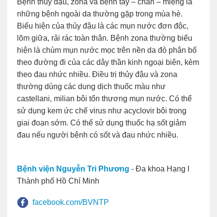
Bệnh thủy đậu, zona và bệnh tay – chân – miệng là
những bệnh ngoài da thường gặp trong mùa hè.
Biểu hiện của thủy đậu là các mụn nước đơn độc,
lõm giữa, rải rác toàn thân. Bệnh zona thường biểu
hiện là chùm mụn nước mọc trên nền da đỏ phân bố
theo đường đi của các dây thần kinh ngoại biên, kèm
theo đau nhức nhiều. Điều trị thủy đậu và zona
thường dùng các dung dịch thuốc màu như
castellani, milian bôi tổn thương mụn nước. Có thể
sử dụng kem ức chế virus như acyclovir bôi trong
giai đoạn sớm. Có thể sử dụng thuốc hạ sốt giảm
đau nếu người bệnh có sốt và đau nhức nhiều.
Bệnh viện Nguyễn Tri Phương
- Đa khoa Hạng I
Thành phố Hồ Chí Minh
facebook.com/BVNTP