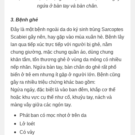
ngứa ở bàn tay và bàn chân.
3. Bệnh ghẻ
Đây là một bệnh ngoài da do ký sinh trùng Sarcoptes
Scabiei gây nên, hay gặp vào mùa xuân hè. Bệnh lây
lan qua tiếp xúc trực tiếp với người bị ghẻ, nằm
chung giường, mặc chung quần áo, dùng chung
khăn tắm, tổn thương ghẻ ở vùng da mỏng có nhiều
nếp nhăn. Ngứa bàn tay, bàn chân do ghẻ rất phổ
biến ở trẻ em nhưng ít gặp ở người lớn. Bệnh cũng
gây ra nhiều triệu chứng khác bao gồm:
Ngứa ngáy, đặc biệt là vào ban đêm, khắp cơ thể
hoặc khu vực cụ thể như cổ, khuỷu tay, nách và
màng vây giữa các ngón tay.
Phát ban có mọc nhọt ở trên da
Lở loét
Có vảy