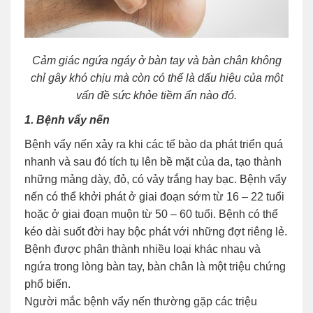
Cảm giác ngứa ngáy ở bàn tay và bàn chân không
chỉ gây khó chịu mà còn có thể là dấu hiệu của một
vấn đề sức khỏe tiềm ẩn nào đó.
1. Bệnh vẩy nến
Bệnh vẩy nến xảy ra khi các tế bào da phát triển quá
nhanh và sau đó tích tụ lên bề mặt của da, tạo thành
những mảng dày, đỏ, có vảy trắng hay bạc. Bệnh vẩy
nến có thể khởi phát ở giai đoạn sớm từ 16 – 22 tuổi
hoặc ở giai đoạn muộn từ 50 – 60 tuổi. Bệnh có thể
kéo dài suốt đời hay bộc phát với những đợt riêng lẻ.
Bệnh được phân thành nhiều loại khác nhau và
ngứa trong lòng bàn tay, bàn chân là một triệu chứng
phổ biến.
Người mắc bệnh vẩy nến thường gặp các triệu