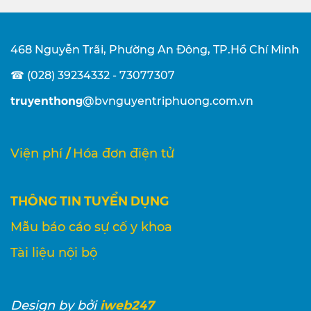
468 Nguyễn Trãi, Phường An Đông, TP.Hồ Chí Minh
☎ (028) 39234332 - 73077307
truyenthong
@bvnguyentriphuong.com.vn
/
Viện phí
Hóa đơn điện tử
THÔNG TIN TUYỂN DỤNG
Mẫu báo cáo sự cố y khoa
Tài liệu nội bộ
iweb247
Design
by bởi