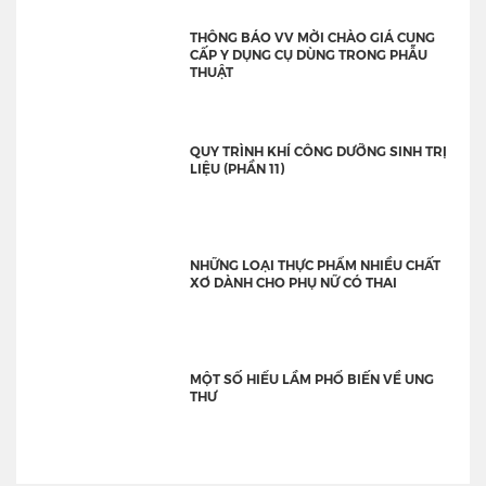
THÔNG BÁO VV MỜI CHÀO GIÁ CUNG
CẤP Y DỤNG CỤ DÙNG TRONG PHẪU
THUẬT
QUY TRÌNH KHÍ CÔNG DƯỠNG SINH TRỊ
LIỆU (PHẦN 11)
NHỮNG LOẠI THỰC PHẨM NHIỀU CHẤT
XƠ DÀNH CHO PHỤ NỮ CÓ THAI
MỘT SỐ HIỂU LẦM PHỔ BIẾN VỀ UNG
THƯ