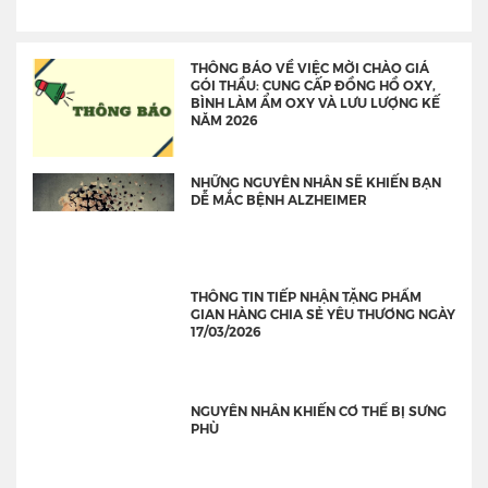
THÔNG BÁO VỀ VIỆC MỜI CHÀO GIÁ
GÓI THẦU: CUNG CẤP ĐỒNG HỒ OXY,
BÌNH LÀM ẨM OXY VÀ LƯU LƯỢNG KẾ
NĂM 2026
NHỮNG NGUYÊN NHÂN SẼ KHIẾN BẠN
DỄ MẮC BỆNH ALZHEIMER
THÔNG TIN TIẾP NHẬN TẶNG PHẨM
GIAN HÀNG CHIA SẺ YÊU THƯƠNG NGÀY
17/03/2026
NGUYÊN NHÂN KHIẾN CƠ THỂ BỊ SƯNG
PHÙ