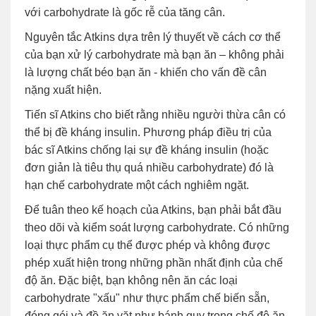
với carbohydrate là gốc rễ của tăng cân.
Nguyên tắc Atkins dựa trên lý thuyết về cách cơ thể
của bạn xử lý carbohydrate mà bạn ăn – không phải
là lượng chất béo bạn ăn - khiến cho vấn đề cân
nặng xuất hiện.
Tiến sĩ Atkins cho biết rằng nhiều người thừa cân có
thể bị đề kháng insulin. Phương pháp điều trị của
bác sĩ Atkins chống lại sự đề kháng insulin (hoặc
đơn giản là tiêu thụ quá nhiều carbohydrate) đó là
hạn chế carbohydrate một cách nghiêm ngặt.
Để tuân theo kế hoạch của Atkins, bạn phải bắt đầu
theo dõi và kiểm soát lượng carbohydrate. Có những
loại thực phẩm cụ thể được phép và không được
phép xuất hiện trong những phần nhất định của chế
độ ăn. Đặc biệt, bạn không nên ăn các loại
carbohydrate "xấu" như thực phẩm chế biến sẵn,
đóng gói và đồ ăn vặt như bánh quy trong chế độ ăn