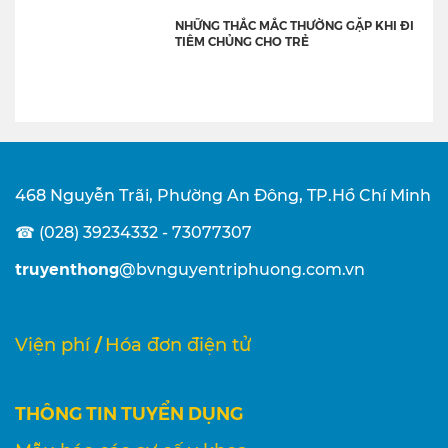
NHỮNG THẮC MẮC THƯỜNG GẶP KHI ĐI
TIÊM CHỦNG CHO TRẺ
468 Nguyễn Trãi, Phường An Đông, TP.Hồ Chí Minh
☎ (028) 39234332 - 73077307
truyenthong
@bvnguyentriphuong.com.vn
/
Viện phí
Hóa đơn điện tử
THÔNG TIN TUYỂN DỤNG