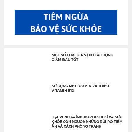
MỘT SỐ LOẠI GIA VỊ CÓ TÁC DỤNG
GIẢM ĐAU TỐT
SỬ DỤNG METFORMIN VÀ THIẾU
VITAMIN B12
HẠT VI NHỰA (MICROPLASTICS) VÀ SỨC
KHỎE CON NGƯỜI: NHỮNG RỦI RO TIỀM
ẨN VÀ CÁCH PHÒNG TRÁNH