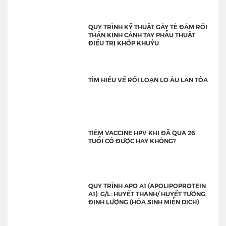
QUY TRÌNH KỸ THUẬT GÂY TÊ ĐÁM RỐI
THẦN KINH CÁNH TAY PHẪU THUẬT
ĐIỀU TRỊ KHỚP KHUỶU
TÌM HIỂU VỀ RỐI LOẠN LO ÂU LAN TỎA
TIÊM VACCINE HPV KHI ĐÃ QUA 26
TUỔI CÓ ĐƯỢC HAY KHÔNG?
QUY TRÌNH APO A1 (APOLIPOPROTEIN
A1): G/L: HUYẾT THANH/ HUYẾT TƯƠNG:
ĐỊNH LƯỢNG (HÓA SINH MIỄN DỊCH)