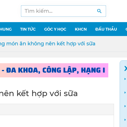
CHUNG
TIN TỨC
GÓC Y HỌC
KHCN
ĐẤU THẦU
g món ăn không nên kết hợp với sữa
ên kết hợp với sữa