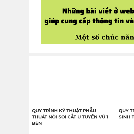
QUY TRÌNH KỸ THUẬT PHẪU
QUY T
THUẬT NỘI SOI CẮT U TUYẾN VÚ 1
SINH T
BÊN