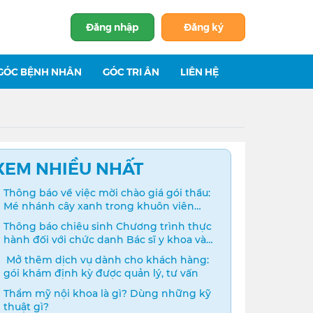
Đăng nhập
Đăng ký
GÓC BỆNH NHÂN
GÓC TRI ÂN
LIÊN HỆ
XEM NHIỀU NHẤT
Thông báo về việc mời chào giá gói thầu:
Mé nhánh cây xanh trong khuôn viên
bệnh viện
Thông báo chiêu sinh Chương trình thực
hành đối với chức danh Bác sĩ y khoa và
Điều dưỡng năm 2024
️ Mở thêm dịch vụ dành cho khách hàng:
gói khám định kỳ được quản lý, tư vấn
Thẩm mỹ nội khoa là gì? Dùng những kỹ
thuật gì?