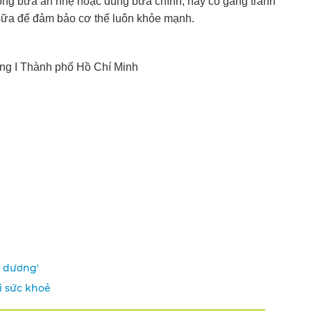
rong bữa ăn nhẹ hoặc dùng bữa chính, hãy cố gắng tránh
 sữa để đảm bảo cơ thể luôn khỏe mạnh.
ng I Thành phố Hồ Chí Minh
- dương'
ới sức khoẻ