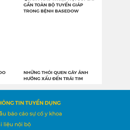
GẦN TOÀN BỘ TUYẾN GIÁP
TRONG BỆNH BASEDOW
DO
NHỮNG THÓI QUEN GÂY ẢNH
HƯỞNG XẤU ĐẾN TRÁI TIM
HÔNG TIN TUYỂN DỤNG
ẫu báo cáo sự cố y khoa
i liệu nội bộ