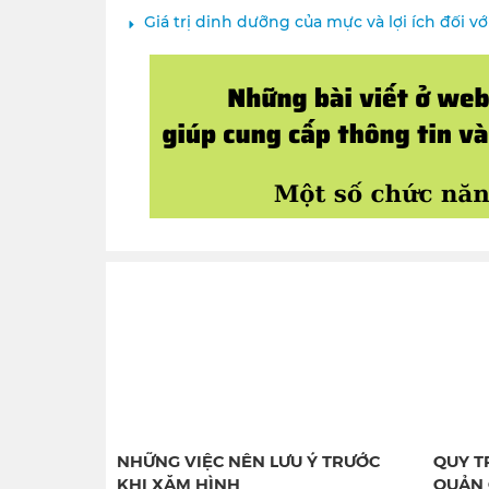
Giá trị dinh dưỡng của mực và lợi ích đối v
NHỮNG VIỆC NÊN LƯU Ý TRƯỚC
QUY T
KHI XĂM HÌNH
QUẢN 