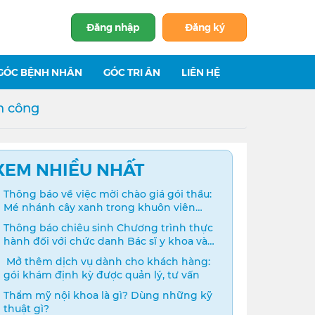
Đăng nhập
Đăng ký
GÓC BỆNH NHÂN
GÓC TRI ÂN
LIÊN HỆ
h công
XEM NHIỀU NHẤT
Thông báo về việc mời chào giá gói thầu:
Mé nhánh cây xanh trong khuôn viên
bệnh viện
Thông báo chiêu sinh Chương trình thực
hành đối với chức danh Bác sĩ y khoa và
Điều dưỡng năm 2024
️ Mở thêm dịch vụ dành cho khách hàng:
gói khám định kỳ được quản lý, tư vấn
Thẩm mỹ nội khoa là gì? Dùng những kỹ
thuật gì?