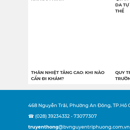
DA TỰ
THỂ
THÂN NHIỆT TĂNG CAO: KHI NÀO
QUY T
CẦN ĐI KHÁM?
TRƯỜN
468 Nguyễn Trãi, Phường An Đông, TP.Hồ 
☎ (028) 39234332 - 73077307
truyenthong
@bvnguyentriphuong.com.vn