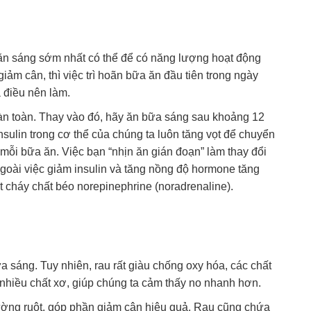
ăn sáng sớm nhất có thể để có năng lượng hoạt động
iảm cân, thì việc trì hoãn bữa ăn đầu tiên trong ngày
 điều nên làm.
àn toàn. Thay vào đó, hãy ăn bữa sáng sau khoảng 12
nsulin trong cơ thể của chúng ta luôn tăng vọt để chuyển
mỗi bữa ăn. Việc bạn “nhịn ăn gián đoạn” làm thay đổi
goài việc giảm insulin và tăng nồng độ hormone tăng
 cháy chất béo norepinephrine (noradrenaline).
 sáng. Tuy nhiên, rau rất giàu chống oxy hóa, các chất
 nhiều chất xơ, giúp chúng ta cảm thấy no nhanh hơn.
đường ruột, góp phần giảm cân hiệu quả. Rau cũng chứa