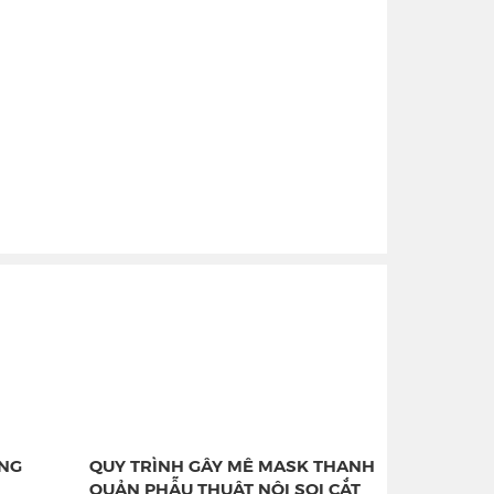
ỠNG
QUY TRÌNH GÂY MÊ MASK THANH
QUẢN PHẪU THUẬT NỘI SOI CẮT