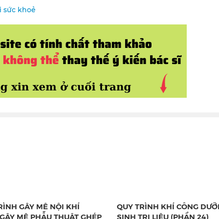
ới sức khoẻ
RÌNH GÂY MÊ NỘI KHÍ
QUY TRÌNH KHÍ CÔNG DƯ
GÂY MÊ PHẪU THUẬT GHÉP
SINH TRỊ LIỆU (PHẦN 24)