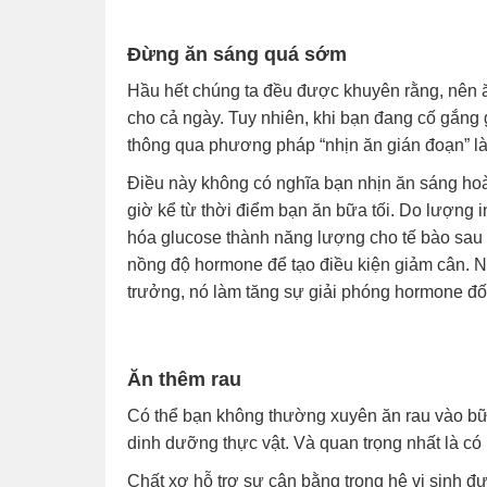
Đừng ăn sáng quá sớm
Hầu hết chúng ta đều được khuyên rằng, nên 
cho cả ngày. Tuy nhiên, khi bạn đang cố gắng g
thông qua phương pháp “nhịn ăn gián đoạn” là
Điều này không có nghĩa bạn nhịn ăn sáng ho
giờ kể từ thời điểm bạn ăn bữa tối. Do lượng i
hóa glucose thành năng lượng cho tế bào sau 
nồng độ hormone để tạo điều kiện giảm cân. N
trưởng, nó làm tăng sự giải phóng hormone đốt
Ăn thêm rau
Có thể bạn không thường xuyên ăn rau vào bữa
dinh dưỡng thực vật. Và quan trọng nhất là có
Chất xơ hỗ trợ sự cân bằng trong hệ vi sinh 