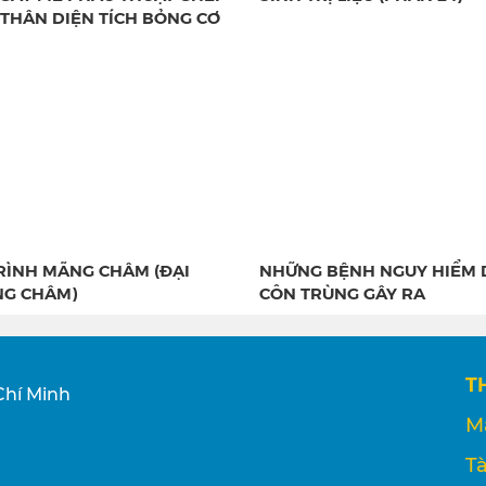
 THÂN DIỆN TÍCH BỎNG CƠ
RÌNH MÃNG CHÂM (ĐẠI
NHỮNG BỆNH NGUY HIỂM 
G CHÂM)
CÔN TRÙNG GÂY RA
T
Chí Minh
M
Tà