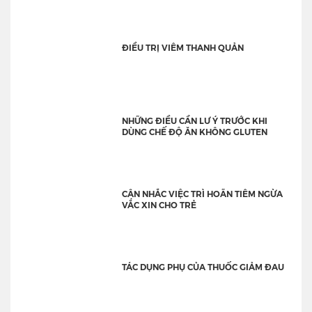
ĐIỀU TRỊ VIÊM THANH QUẢN
NHỮNG ĐIỀU CẦN LƯ Ý TRƯỚC KHI
DÙNG CHẾ ĐỘ ĂN KHÔNG GLUTEN
CÂN NHẮC VIỆC TRÌ HOÃN TIÊM NGỪA
VẮC XIN CHO TRẺ
TÁC DỤNG PHỤ CỦA THUỐC GIẢM ĐAU