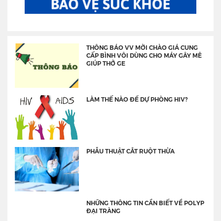
THÔNG BÁO VV MỜI CHÀO GIÁ CUNG
CẤP BÌNH VÔI DÙNG CHO MÁY GÂY MÊ
GIÚP THỞ GE
LÀM THẾ NÀO ĐỂ DỰ PHÒNG HIV?
PHẪU THUẬT CẮT RUỘT THỪA
NHỮNG THÔNG TIN CẦN BIẾT VỀ POLYP
ĐẠI TRÀNG