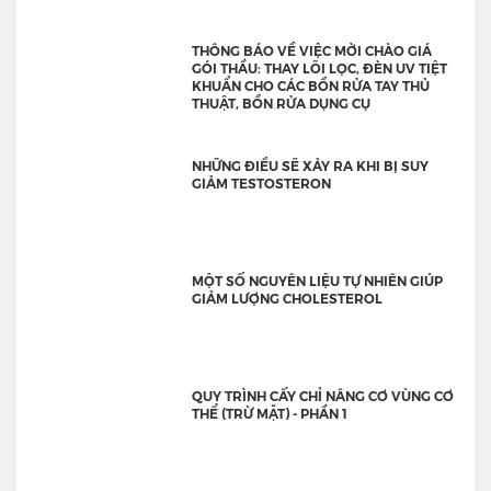
THÔNG BÁO VỀ VIỆC MỜI CHÀO GIÁ
GÓI THẦU: THAY LÕI LỌC, ĐÈN UV TIỆT
KHUẨN CHO CÁC BỒN RỬA TAY THỦ
THUẬT, BỒN RỬA DỤNG CỤ
NHỮNG ĐIỀU SẼ XẢY RA KHI BỊ SUY
GIẢM TESTOSTERON
MỘT SỐ NGUYÊN LIỆU TỰ NHIÊN GIÚP
GIẢM LƯỢNG CHOLESTEROL
QUY TRÌNH CẤY CHỈ NÂNG CƠ VÙNG CƠ
THỂ (TRỪ MẶT) - PHẦN 1