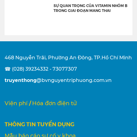
SỰ QUAN TRỌNG CỦA VITAMIN NHÓM B
TRONG GIAI ĐOẠN MANG THAI
468 Nguyễn Trãi, Phường An Đông, TP.Hồ Chí Minh
☎ (028) 39234332 - 73077307
truyenthong
@bvnguyentriphuong.com.vn
/
Viện phí
Hóa đơn điện tử
THÔNG TIN TUYỂN DỤNG
Mẫu báo cáo sự cố y khoa