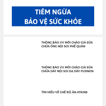
THÔNG BÁO VV MỜI CHÀO GIÁ SỬA
CHỮA ỐNG NỘI SOI PHẾ QUẢN
THÔNG BÁO VV MỜI CHÀO GIÁ SỬA
CHỮA DÂY NỘI SOI DẠ DÀY FUJINON
TÌM HIỂU VỀ CHẾ ĐỘ ĂN ATKINS