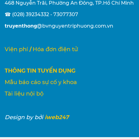
468 Nguyễn Trãi, Phường An Đông, TP.Hồ Chí Minh
☎ (028) 39234332 - 73077307
truyenthong
@bvnguyentriphuong.com.vn
/
Viện phí
Hóa đơn điện tử
THÔNG TIN TUYỂN DỤNG
Mẫu báo cáo sự cố y khoa
Tài liệu nội bộ
iweb247
Design
by bởi