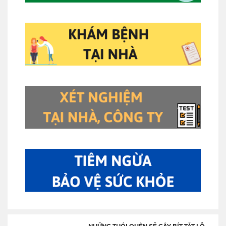
NHỮNG THÓI QUÊN SẼ GÂY BÍT TẮT LỖ