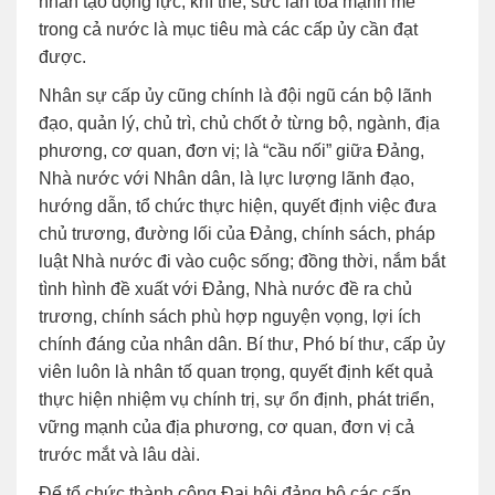
nhân tạo động lực, khí thế, sức lan tỏa mạnh mẽ
trong cả nước là mục tiêu mà các cấp ủy cần đạt
được.
Nhân sự cấp ủy cũng chính là đội ngũ cán bộ lãnh
đạo, quản lý, chủ trì, chủ chốt ở từng bộ, ngành, địa
phương, cơ quan, đơn vị; là “cầu nối” giữa Đảng,
Nhà nước với Nhân dân, là lực lượng lãnh đạo,
hướng dẫn, tổ chức thực hiện, quyết định việc đưa
chủ trương, đường lối của Đảng, chính sách, pháp
luật Nhà nước đi vào cuộc sống; đồng thời, nắm bắt
tình hình đề xuất với Đảng, Nhà nước đề ra chủ
trương, chính sách phù hợp nguyện vọng, lợi ích
chính đáng của nhân dân. Bí thư, Phó bí thư, cấp ủy
viên luôn là nhân tố quan trọng, quyết định kết quả
thực hiện nhiệm vụ chính trị, sự ổn định, phát triển,
vững mạnh của địa phương, cơ quan, đơn vị cả
trước mắt và lâu dài.
Để tổ chức thành công Đại hội đảng bộ các cấp