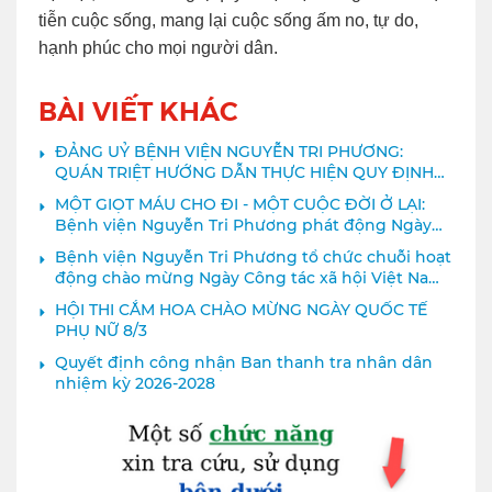
tiễn cuộc sống, mang lại cuộc sống ấm no, tự do,
hạnh phúc cho mọi người dân.
BÀI VIẾT KHÁC
ĐẢNG UỶ BỆNH VIỆN NGUYỄN TRI PHƯƠNG:
QUÁN TRIỆT HƯỚNG DẪN THỰC HIỆN QUY ĐỊNH
207-QĐ/TW VỀ NHỮNG ĐIỀU ĐẢNG VIÊN KHÔNG
MỘT GIỌT MÁU CHO ĐI - MỘT CUỘC ĐỜI Ở LẠI:
ĐƯỢC LÀM
Bệnh viện Nguyễn Tri Phương phát động Ngày
hội "Giọt máu hồng hè năm 2026"
Bệnh viện Nguyễn Tri Phương tổ chức chuỗi hoạt
động chào mừng Ngày Công tác xã hội Việt Nam
2026
HỘI THI CẮM HOA CHÀO MỪNG NGÀY QUỐC TẾ
PHỤ NỮ 8/3
Quyết định công nhận Ban thanh tra nhân dân
nhiệm kỳ 2026-2028