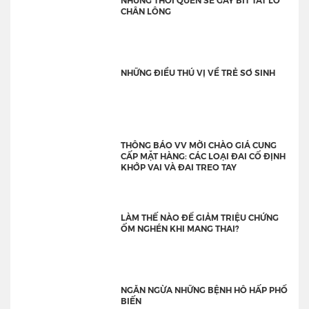
CHÂN LÔNG
NHỮNG ĐIỀU THÚ VỊ VỀ TRẺ SƠ SINH
THÔNG BÁO VV MỜI CHÀO GIÁ CUNG
CẤP MẶT HÀNG: CÁC LOẠI ĐAI CỐ ĐỊNH
KHỚP VAI VÀ ĐAI TREO TAY
LÀM THẾ NÀO ĐỂ GIẢM TRIỆU CHỨNG
ỐM NGHÉN KHI MANG THAI?
NGĂN NGỪA NHỮNG BỆNH HÔ HẤP PHỔ
BIẾN