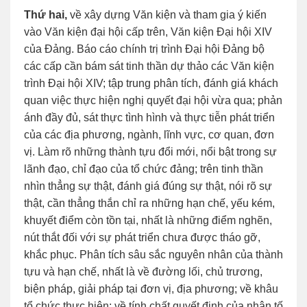
Thứ hai,
về xây dựng Văn kiện và tham gia ý kiến
vào Văn kiện đại hội cấp trên, Văn kiện Đại hội XIV
của Đảng. Báo cáo chính trị trình Đại hội Đảng bộ
các cấp cần bám sát tinh thần dự thảo các Văn kiện
trình Đại hội XIV; tập trung phân tích, đánh giá khách
quan việc thực hiện nghị quyết đại hội vừa qua; phản
ánh đầy đủ, sát thực tình hình và thực tiễn phát triển
của các địa phương, ngành, lĩnh vực, cơ quan, đơn
vị. Làm rõ những thành tựu đổi mới, nổi bật trong sự
lãnh đạo, chỉ đạo của tổ chức đảng; trên tinh thần
nhìn thẳng sự thật, đánh giá đúng sự thật, nói rõ sự
thật, cần thẳng thắn chỉ ra những hạn chế, yếu kém,
khuyết điểm còn tồn tại, nhất là những điểm nghẽn,
nút thắt đối với sự phát triển chưa được tháo gỡ,
khắc phục. Phân tích sâu sắc nguyên nhân của thành
tựu và hạn chế, nhất là về đường lối, chủ trương,
biện pháp, giải pháp tại đơn vị, địa phương; về khâu
tổ chức thực hiện; về tính chất quyết định của nhân tố