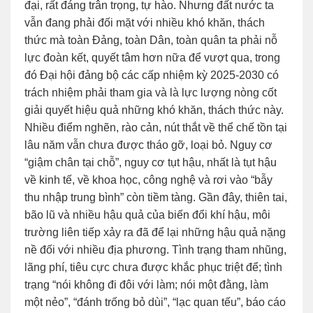
đại, rất đáng trân trọng, tự hào. Nhưng đất nước ta
vẫn đang phải đối mặt với nhiều khó khăn, thách
thức mà toàn Đảng, toàn Dân, toàn quân ta phải nỗ
lực đoàn kết, quyết tâm hơn nữa để vượt qua, trong
đó Đại hội đảng bộ các cấp nhiệm kỳ 2025-2030 có
trách nhiệm phải tham gia và là lực lượng nòng cốt
giải quyết hiệu quả những khó khăn, thách thức này.
Nhiều điểm nghẽn, rào cản, nút thắt về thể chế tồn tại
lâu năm vẫn chưa được tháo gỡ, loại bỏ. Nguy cơ
“giậm chân tại chỗ”, nguy cơ tụt hậu, nhất là tụt hậu
về kinh tế, về khoa học, công nghệ và rơi vào “bẫy
thu nhập trung bình” còn tiềm tàng. Gần đây, thiên tai,
bão lũ và nhiều hậu quả của biến đổi khí hậu, môi
trường liên tiếp xảy ra đã để lại những hậu quả nặng
nề đối với nhiều địa phương. Tình trạng tham nhũng,
lãng phí, tiêu cực chưa được khắc phục triệt để; tình
trạng “nói không đi đôi với làm; nói một đằng, làm
một nẻo”, “đánh trống bỏ dùi”, “lạc quan tếu”, báo cáo