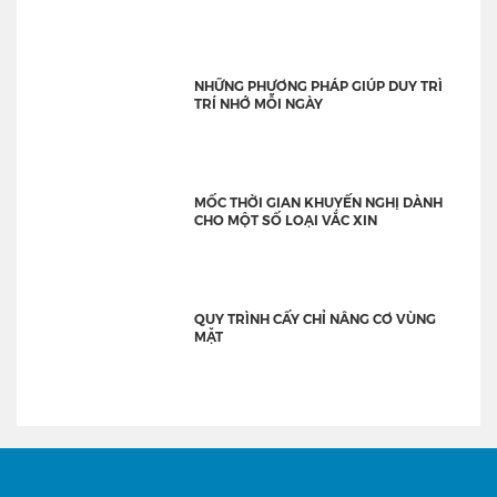
NHỮNG PHƯƠNG PHÁP GIÚP DUY TRÌ
TRÍ NHỚ MỖI NGÀY
MỐC THỜI GIAN KHUYẾN NGHỊ DÀNH
CHO MỘT SỐ LOẠI VẮC XIN
QUY TRÌNH CẤY CHỈ NÂNG CƠ VÙNG
MẶT