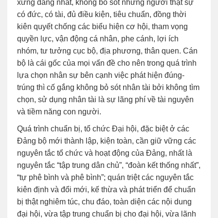
xứng đáng nhất, không bỏ sót những người thật sự
có đức, có tài, đủ điều kiện, tiêu chuẩn, đồng thời
kiên quyết chống các biểu hiện cơ hội, tham vọng
quyền lực, vận động cá nhân, phe cánh, lợi ích
nhóm, tư tưởng cục bộ, địa phương, thân quen. Cán
bộ là cái gốc của mọi vấn đề cho nên trong quá trình
lựa chọn nhân sự bên cạnh việc phát hiện đúng-
trúng thì cố gắng không bỏ sót nhân tài bởi không tìm
chọn, sử dụng nhân tài là sự lãng phí về tài nguyên
và tiềm năng con người.
Quá trình chuẩn bị, tổ chức Đại hội, đặc biệt ở các
Đảng bộ mới thành lập, kiện toàn, cần giữ vững các
nguyên tắc tổ chức và hoạt động của Đảng, nhất là
nguyên tắc “tập trung dân chủ”, “đoàn kết thống nhất”,
“tự phê bình và phê bình”; quán triệt các nguyên tắc
kiên định và đổi mới, kế thừa và phát triển để chuẩn
bị thật nghiêm túc, chu đáo, toàn diện các nội dung
đại hội, vừa tập trung chuẩn bị cho đại hội, vừa lãnh