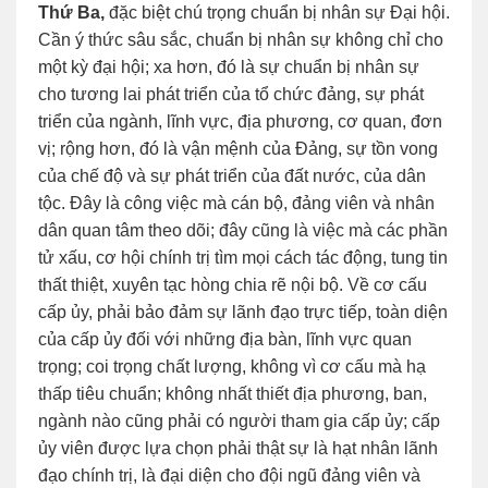
Thứ Ba,
đặc biệt chú trọng chuẩn bị nhân sự Đại hội.
Cần ý thức sâu sắc, chuẩn bị nhân sự không chỉ cho
một kỳ đại hội; xa hơn, đó là sự chuẩn bị nhân sự
cho tương lai phát triển của tổ chức đảng, sự phát
triển của ngành, lĩnh vực, địa phương, cơ quan, đơn
vị; rộng hơn, đó là vận mệnh của Đảng, sự tồn vong
của chế độ và sự phát triển của đất nước, của dân
tộc. Đây là công việc mà cán bộ, đảng viên và nhân
dân quan tâm theo dõi; đây cũng là việc mà các phần
tử xấu, cơ hội chính trị tìm mọi cách tác động, tung tin
thất thiệt, xuyên tạc hòng chia rẽ nội bộ. Về cơ cấu
cấp ủy, phải bảo đảm sự lãnh đạo trực tiếp, toàn diện
của cấp ủy đối với những địa bàn, lĩnh vực quan
trọng; coi trọng chất lượng, không vì cơ cấu mà hạ
thấp tiêu chuẩn; không nhất thiết địa phương, ban,
ngành nào cũng phải có người tham gia cấp ủy; cấp
ủy viên được lựa chọn phải thật sự là hạt nhân lãnh
đạo chính trị, là đại diện cho đội ngũ đảng viên và