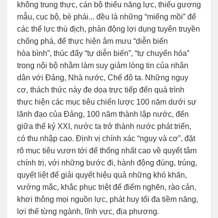
không trung thực, cán bộ thiếu năng lực, thiếu gương
mẫu, cục bộ, bè phái... đều là những “miếng mồi” để
các thế lực thù địch, phản động lợi dụng tuyên truyền
chống phá, để thực hiện âm mưu “diễn biến
hòa bình”, thúc đẩy “tự diễn biến”, “tự chuyển hóa”
trong nội bộ nhằm làm suy giảm lòng tin của nhân
dân với Đảng, Nhà nước, Chế độ ta. Những nguy
cơ, thách thức này đe dọa trực tiếp đến quá trình
thực hiện các mục tiêu chiến lược 100 năm dưới sự
lãnh đạo của Đảng, 100 năm thành lập nước, đến
giữa thế kỷ XXI, nước ta trở thành nước phát triển,
có thu nhập cao. Định vị chính xác “nguy và cơ”, đặt
rõ mục tiêu vươn tới để thống nhất cao về quyết tâm
chính trị, với những bước đi, hành động đúng, trúng,
quyết liệt để giải quyết hiệu quả những khó khăn,
vướng mắc, khắc phục triệt để điểm nghẽn, rào cản,
khơi thông mọi nguồn lực, phát huy tối đa tiềm năng,
lợi thế từng ngành, lĩnh vực, địa phương.