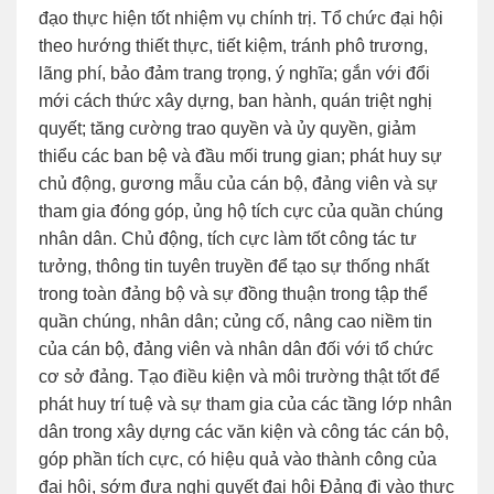
đạo thực hiện tốt nhiệm vụ chính trị. Tổ chức đại hội
theo hướng thiết thực, tiết kiệm, tránh phô trương,
lãng phí, bảo đảm trang trọng, ý nghĩa; gắn với đổi
mới cách thức xây dựng, ban hành, quán triệt nghị
quyết; tăng cường trao quyền và ủy quyền, giảm
thiểu các ban bệ và đầu mối trung gian; phát huy sự
chủ động, gương mẫu của cán bộ, đảng viên và sự
tham gia đóng góp, ủng hộ tích cực của quần chúng
nhân dân. Chủ động, tích cực làm tốt công tác tư
tưởng, thông tin tuyên truyền để tạo sự thống nhất
trong toàn đảng bộ và sự đồng thuận trong tập thể
quần chúng, nhân dân; củng cố, nâng cao niềm tin
của cán bộ, đảng viên và nhân dân đối với tổ chức
cơ sở đảng. Tạo điều kiện và môi trường thật tốt để
phát huy trí tuệ và sự tham gia của các tầng lớp nhân
dân trong xây dựng các văn kiện và công tác cán bộ,
góp phần tích cực, có hiệu quả vào thành công của
đại hội, sớm đưa nghị quyết đại hội Đảng đi vào thực