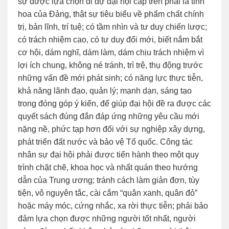
sự được lựa chọn đi dự đại hội cấp trên phải là tinh
hoa của Đảng, thật sự tiêu biểu về phẩm chất chính
trị, bản lĩnh, trí tuệ; có tầm nhìn và tư duy chiến lược;
có trách nhiệm cao, có tư duy đổi mới, biết nắm bắt
cơ hội, dám nghĩ, dám làm, dám chịu trách nhiệm vì
lợi ích chung, không né tránh, trì trệ, thụ động trước
những vấn đề mới phát sinh; có năng lực thực tiễn,
khả năng lãnh đạo, quản lý; mạnh dạn, sáng tạo
trong đóng góp ý kiến, để giúp đại hội đề ra được các
quyết sách đúng đắn đáp ứng những yêu cầu mới
nặng nề, phức tạp hơn đối với sự nghiệp xây dựng,
phát triển đất nước và bảo vệ Tổ quốc. Công tác
nhân sự đại hội phải được tiến hành theo một quy
trình chặt chẽ, khoa học và nhất quán theo hướng
dẫn của Trung ương; tránh cách làm giản đơn, tùy
tiện, vô nguyên tắc, cài cắm “quân xanh, quân đỏ”
hoặc máy móc, cứng nhắc, xa rời thực tiễn; phải bảo
đảm lựa chọn được những người tốt nhất, người