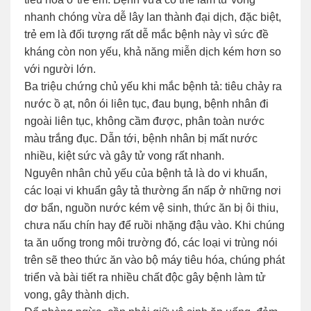
nhanh chóng vừa dễ lây lan thành đại dịch, đặc biệt,
trẻ em là đối tượng rất dễ mắc bệnh này vì sức đề
kháng còn non yếu, khả năng miễn dịch kém hơn so
với người lớn.
Ba triệu chứng chủ yếu khi mắc bệnh tả: tiêu chảy ra
nước ồ ạt, nôn ói liên tục, đau bụng, bệnh nhân đi
ngoài liên tục, không cầm được, phân toàn nước
màu trắng đục. Dẫn tới, bệnh nhân bị mất nước
nhiều, kiệt sức và gây tử vong rất nhanh.
Nguyên nhân chủ yếu của bệnh tả là do vi khuẩn,
các loại vi khuẩn gây tả thường ẩn nấp ở những nơi
dơ bẩn, nguồn nước kém vệ sinh, thức ăn bị ôi thiu,
chưa nấu chín hay để ruồi nhặng đậu vào. Khi chúng
ta ăn uống trong môi trường đó, các loại vi trùng nói
trên sẽ theo thức ăn vào bộ máy tiêu hóa, chúng phát
triển và bài tiết ra nhiều chất độc gây bệnh làm tử
vong, gây thành dịch.