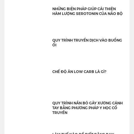
NHỮNG BIỆN PHÁP GIÚP CẢI THIỆN
HÀM LƯỢNG SEROTONIN CỦA NÃO BỘ
QUY TRÌNH TRUYỀN DỊCH VÀO BUỒNG
ỐI
CHẾ ĐỘ ĂN LOW CARB LÀ GÌ?
QUY TRÌNH NẮN BÓ GÃY XƯƠNG CÁNH
TAY BẰNG PHƯƠNG PHÁP Y HỌC CỔ
TRUYỀN