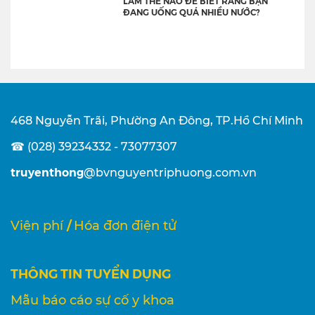
LÀM THẾ NÀO ĐỂ BIẾT RẰNG BẠN
ĐANG UỐNG QUÁ NHIỀU NƯỚC?
468 Nguyễn Trãi, Phường An Đông, TP.Hồ Chí Minh
☎ (028) 39234332 - 73077307
truyenthong
@bvnguyentriphuong.com.vn
/
Viện phí
Hóa đơn điện tử
THÔNG TIN TUYỂN DỤNG
Mẫu báo cáo sự cố y khoa