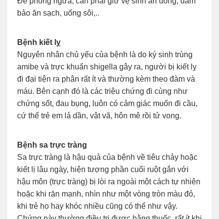
Để phòng ngừa, cần phải giữ vệ sinh ăn uống, đảm
bảo ăn sạch, uống sôi,..
Bệnh kiết lỵ
Nguyên nhân chủ yếu của bệnh là do ký sinh trùng
amibe và trực khuẩn shigella gây ra, người bị kiết lỵ
đi đại tiện ra phân rất ít và thường kèm theo đàm và
máu. Bên cạnh đó là các triệu chứng đi cùng như
chứng sốt, đau bụng, luôn có cảm giác muốn đi cầu,
cứ thế trẻ em lả dần, vật vã, hôn mê rồi tử vong.
Bệnh sa trực tràng
Sa trực tràng là hậu quả của bệnh về tiêu chảy hoặc
kiết lị lâu ngày, hiện tượng phần cuối ruột gắn với
hậu môn (trực tràng) bị lòi ra ngoài một cách tự nhiên
hoặc khi rặn mạnh, nhìn như một vòng tròn màu đỏ,
khi trẻ ho hay khóc nhiều cũng có thể như vậy.
Chứng này thường điều trị được bằng thuốc, rất ít khi