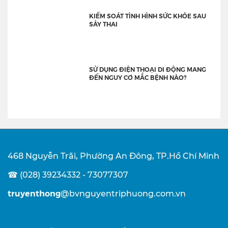
KIỂM SOÁT TÌNH HÌNH SỨC KHỎE SAU
SẢY THAI
SỬ DỤNG ĐIỆN THOẠI DI ĐỘNG MANG
ĐẾN NGUY CƠ MẮC BỆNH NÀO?
468 Nguyễn Trãi, Phường An Đông, TP.Hồ Chí Minh
☎ (028) 39234332 - 73077307
truyenthong
@bvnguyentriphuong.com.vn