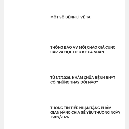
MỘT SỐ BỆNH LÍ VỀ TAI
THÔNG BÁO VV MỜI CHÀO GIÁ CUNG
CẤP VÀ ĐỌC LIỀU KẾ CÁ NHÂN
TỪ 1/7/2026, KHÁM CHỮA BỆNH BHYT
CÓ NHỮNG THAY ĐỔI NÀO?
THÔNG TIN TIẾP NHẬN TẶNG PHẨM
GIAN HÀNG CHIA SẺ YÊU THƯƠNG NGÀY
13/07/2026