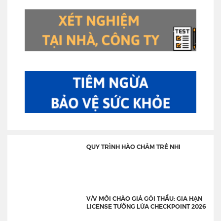
QUY TRÌNH HÀO CHÂM TRẺ NHI
V/V MỜI CHÀO GIÁ GÓI THẦU: GIA HẠN
LICENSE TƯỜNG LỬA CHECKPOINT 2026