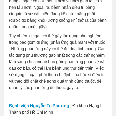
dùng cinqair có cơn hen ít hơn và thời gian tái cơn
hen lâu hơn. Ngoài ra, bệnh nhân điều trị bằng
cinqair có sự cải thiện đáng kể chức năng phổi
(được đo bằng khối lượng không khí thở ra của bệnh
nhân trong một giây).
Tuy nhiên, cinqair có thể gây tác dụng phụ nghiêm
trọng bao gồm dị ứng (phản ứng quá mẫn) với thuốc ​​
. Những phản ứng này có thể đe dọa tính mạng. Các
tác dụng phụ thường gặp nhất trong các thử nghiệm
lâm sàng cho cinqair bao gồm phản ứng phản vệ và
đau cơ bắp, có thể làm bệnh ung thư tiến triển. Việc
sử dụng cinqair phải theo chỉ định của bác sĩ điều trị
và theo dõi chặt chẽ trong quá trình dùng thuốc, để
quản lý các phản ứng do thuốc gây ra.
Bệnh viện Nguyễn Tri Phương
- Đa khoa Hạng I
Thành phố Hồ Chí Minh