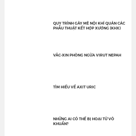
QUY TRÌNH GÂY MÊ NỘI KHÍ QUẢN CÁC
PHẪU THUẬT KẾT HỢP XƯƠNG (KHX)
VẮC-XIN PHÒNG NGỪA VIRUT NEPAH
TÌM HIỂU VỀ AXIT URIC
NHỮNG AI CÓ THỂ BỊ HOẠI TỬ VÔ
KHUẨN?