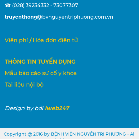
☎ (028) 39234332 - 73077307
truyenthong
@bvnguyentriphuong.com.vn
/
Viện phí
Hóa đơn điện tử
THÔNG TIN TUYỂN DỤNG
Mẫu báo cáo sự cố y khoa
Tài liệu nội bộ
iweb247
Design
by bởi
Copyright @ 2016 by BỆNH VIỆN NGUYỄN TRI PHƯƠNG - All