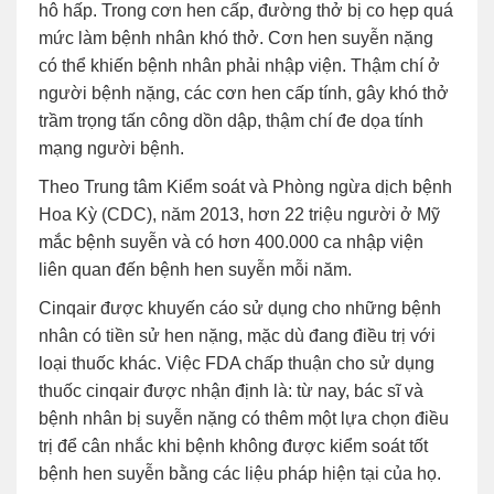
hô hấp. Trong cơn hen cấp, đường thở bị co hẹp quá
mức làm bệnh nhân khó thở. Cơn hen suyễn nặng
có thể khiến bệnh nhân phải nhập viện. Thậm chí ở
người bệnh nặng, các cơn hen cấp tính, gây khó thở
trầm trọng tấn công dồn dập, thậm chí đe dọa tính
mạng người bệnh.
Theo Trung tâm Kiểm soát và Phòng ngừa dịch bệnh
Hoa Kỳ (CDC), năm 2013, hơn 22 triệu người ở Mỹ
mắc bệnh suyễn và có hơn 400.000 ca nhập viện
liên quan đến bệnh hen suyễn mỗi năm.
Cinqair được khuyến cáo sử dụng cho những bệnh
nhân có tiền sử hen nặng, mặc dù đang điều trị với
loại thuốc khác. Việc FDA chấp thuận cho sử dụng
thuốc cinqair được nhận định là: từ nay, bác sĩ và
bệnh nhân bị suyễn nặng có thêm một lựa chọn điều
trị để cân nhắc khi bệnh không được kiểm soát tốt
bệnh hen suyễn bằng các liệu pháp hiện tại của họ.