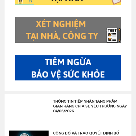
THÔNG TIN TIẾP NHẬN TẶNG PHẨM
GIAN HÀNG CHIA SẺ YÊU THƯƠNG NGÀY
04/06/2026
CÔNG BỐ VÀ TRAO QUYẾT ĐỊNH BỔ