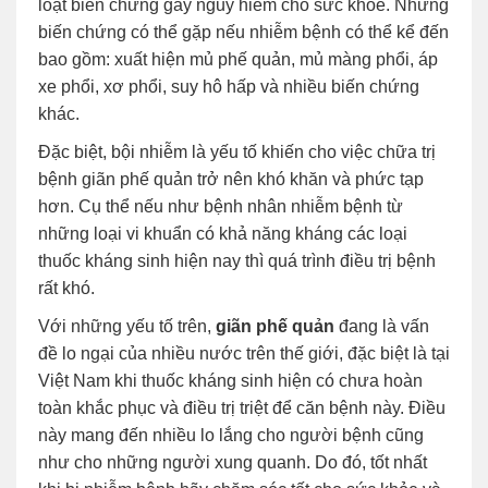
loạt biến chứng gây nguy hiểm cho sức khỏe. Những
biến chứng có thể gặp nếu nhiễm bệnh có thể kể đến
bao gồm: xuất hiện mủ phế quản, mủ màng phổi, áp
xe phổi, xơ phổi, suy hô hấp và nhiều biến chứng
khác.
Đặc biệt, bội nhiễm là yếu tố khiến cho việc chữa trị
bệnh giãn phế quản trở nên khó khăn và phức tạp
hơn. Cụ thể nếu như bệnh nhân nhiễm bệnh từ
những loại vi khuẩn có khả năng kháng các loại
thuốc kháng sinh hiện nay thì quá trình điều trị bệnh
rất khó.
Với những yếu tố trên,
giãn phế quản
đang là vấn
đề lo ngại của nhiều nước trên thế giới, đặc biệt là tại
Việt Nam khi thuốc kháng sinh hiện có chưa hoàn
toàn khắc phục và điều trị triệt để căn bệnh này. Điều
này mang đến nhiều lo lắng cho người bệnh cũng
như cho những người xung quanh. Do đó, tốt nhất