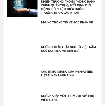
NHIỆM TRƯỞNG PHÒNG PHÒNG HÀNH
CHÍNH QUẢN TRỊ, QUYẾT ĐỊNH ĐIỀU
ĐỘNG, BỔ NHIỆM ĐIỀU DƯỠNG
TRƯỞNG KHOA LÃO KHOA
NHỮNG THÔNG TIN VỀ SỐC PHẢN VỆ
NHỮNG LỢI ÍCH BẤT NGỜ TỪ VIỆC NẰM
NGỦ NGHIÊNG VỀ BÊN TRÁI
CÁC TRIỆU CHỨNG CỦA PHÌ ĐẠI TIỀN
LIỆT TUYẾN LÀNH TÍNH
NHỮNG VIỆC CẦN LƯU Ý KHI ĐIỀU TRỊ
VIÊM GAN C