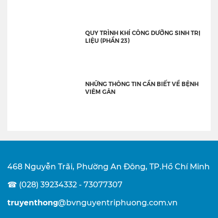
QUY TRÌNH KHÍ CÔNG DƯỠNG SINH TRỊ
LIỆU (PHẦN 23)
NHỮNG THÔNG TIN CẦN BIẾT VỀ BỆNH
VIÊM GÂN
468 Nguyễn Trãi, Phường An Đông, TP.Hồ Chí Minh
☎ (028) 39234332 - 73077307
truyenthong
@bvnguyentriphuong.com.vn