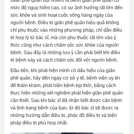
Giãn phế quản bội nhiễm là bệnh giãn phế quản có
mức độ nguy hiểm cao, có sự ảnh hưởng rất lớn đến
sức khỏe và sinh hoạt cuộc sống hàng ngày của
người bệnh. Điều trị giãn phế quản hiệu quả không
chỉ phụ thuộc vào những phương pháp, chỉ dẫn điều
trị hợp lý từ bác sĩ, mà còn phụ thuộc rất lớn vào ý
thức cũng như cách chăm sóc sức khỏe của người
bệnh. Sau đây là những lưu ý cần phải biết khi điều
trị bệnh này và cách chăm sóc đối với người bệnh.
Đầu tiên, khi phát hiện mình có dấu hiệu của giãn
phế quản, hãy đến ngay cơ sở y tế, bệnh viện uy tín
để thăm khám, phát hiện bệnh kịp thời, bằng cách
thực hiện những xét nghiệm phát hiện giãn phế quản
cần thiết. Sau khi bác sĩ đã nhận biết được căn bệnh
và tình trạng bệnh của bạn, từ đó bác sĩ sẽ được ra
những hướng dẫn điều trị, phác đồ điều trị và biện
pháp điều trị phù hợp nhất.