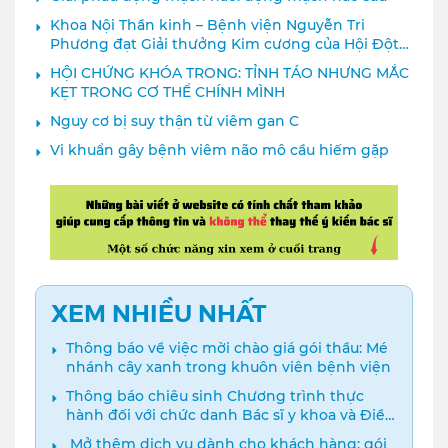
Khoa Nội Thần kinh – Bệnh viện Nguyễn Tri
Phương đạt Giải thưởng Kim cương của Hội Đột
quỵ Thế giới
HỘI CHỨNG KHÓA TRONG: TỈNH TÁO NHƯNG MẮC
KẸT TRONG CƠ THỂ CHÍNH MÌNH
Nguy cơ bị suy thận từ viêm gan C
Vi khuẩn gây bệnh viêm não mô cầu hiếm gặp
XEM NHIỀU NHẤT
Thông báo về việc mời chào giá gói thầu: Mé
nhánh cây xanh trong khuôn viên bệnh viện
Thông báo chiêu sinh Chương trình thực
hành đối với chức danh Bác sĩ y khoa và Điều
dưỡng năm 2024
️ Mở thêm dịch vụ dành cho khách hàng: gói