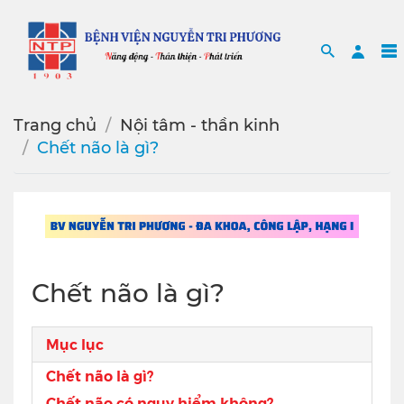
Search
Sea
Trang chủ
Nội tâm - thần kinh
Chết não là gì?
Chết não là gì?
Mục lục
Chết não là gì?
Chết não có nguy hiểm không?