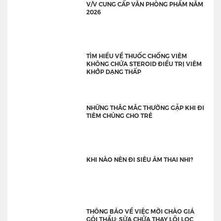
V/V CUNG CẤP VĂN PHÒNG PHẨM NĂM
2026
TÌM HIỂU VỀ THUỐC CHỐNG VIÊM
KHÔNG CHỨA STEROID ĐIỀU TRỊ VIÊM
KHỚP DẠNG THẤP
NHỮNG THẮC MẮC THƯỜNG GẶP KHI ĐI
TIÊM CHỦNG CHO TRẺ
KHI NÀO NÊN ĐI SIÊU ÂM THAI NHI?
THÔNG BÁO VỀ VIỆC MỜI CHÀO GIÁ
GÓI THẦU: SỬA CHỮA THAY LÕI LỌC