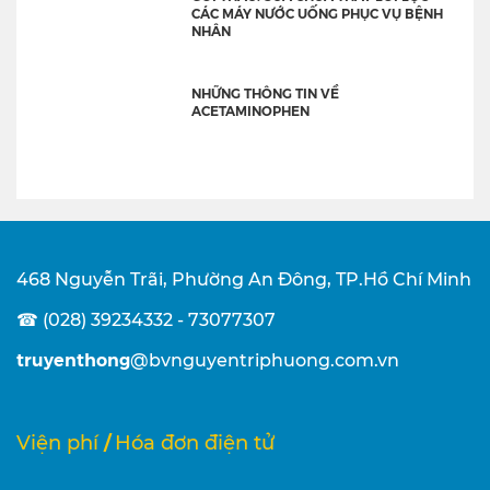
CÁC MÁY NƯỚC UỐNG PHỤC VỤ BỆNH
NHÂN
NHỮNG THÔNG TIN VỀ
ACETAMINOPHEN
468 Nguyễn Trãi, Phường An Đông, TP.Hồ Chí Minh
☎ (028) 39234332 - 73077307
truyenthong
@bvnguyentriphuong.com.vn
/
Viện phí
Hóa đơn điện tử