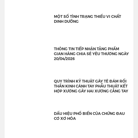
MỘT SỐ TÌNH TRẠNG THIẾU VI CHẤT
DINH DƯỠNG
THÔNG TIN TIẾP NHẬN TẶNG PHẨM
GIAN HÀNG CHIA SẺ YÊU THƯƠNG NGÀY
20/04/2026
QUY TRÌNH KỸ THUẬT GÂY TÊ ĐÁM RỐI
THẦN KINH CÁNH TAY PHẪU THUẬT KẾT
HỢP XƯƠNG GÃY HAI XƯƠNG CẲNG TAY
DẤU HIỆU PHỔ BIẾN CỦA CHỨNG ĐAU
CƠ XƠ HÓA