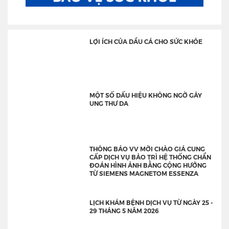
LỢI ÍCH CỦA DẦU CÁ CHO SỨC KHỎE
MỘT SỐ DẤU HIỆU KHÔNG NGỜ GÂY
UNG THƯ DA
THÔNG BÁO VV MỜI CHÀO GIÁ CUNG
CẤP DỊCH VỤ BẢO TRÌ HỆ THỐNG CHẨN
ĐOÁN HÌNH ẢNH BẰNG CỘNG HƯỞNG
TỪ SIEMENS MAGNETOM ESSENZA
LỊCH KHÁM BỆNH DỊCH VỤ TỪ NGÀY 25 -
29 THÁNG 5 NĂM 2026