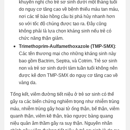
khuyến nghị cho trẻ sơ sinh dưới một tháng tuổi
do nguy cơ tăng cao về bệnh thiếu máu tan máu,
nơi các tế bào hồng cầu bị phá hủy nhanh hơn
so với tốc độ chúng được tạo ra. Đây cũng
không phải là lựa chọn kháng sinh nếu trẻ có
chức năng thận giảm.
Trimethoprim-Aulfamethoxazole (TMP-SMX)
:
Các tên thương mại cho những kháng sinh này
bao gồm Bactrim, Septra, và Cotrim. Trẻ sơ sinh
non và trẻ sơ sinh dưới tám tuần tuổi không nên
được kê đơn TMP-SMX do nguy cơ tăng cao về
vàng da.
Tổng kết, viêm đường tiết niệu ở trẻ sơ sinh có thể
gây ra các biến chứng nghiêm trọng như nhiễm trùng
máu, nhiễm trùng gây hoại tử ống thận, bể thận, viêm
quanh thận, viêm kẽ thận, trào ngược bàng quang
niệu quản âm thầm gây ra suy thận. Nguyên nhân