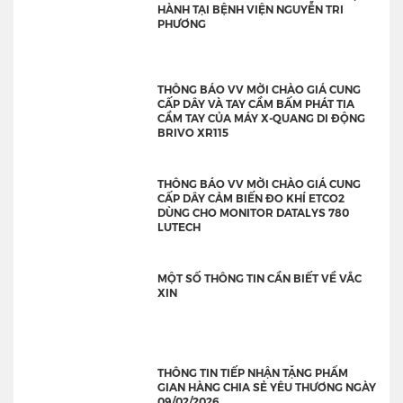
HÀNH TẠI BỆNH VIỆN NGUYỄN TRI
PHƯƠNG
THÔNG BÁO VV MỜI CHÀO GIÁ CUNG
CẤP DÂY VÀ TAY CẦM BẤM PHÁT TIA
CẦM TAY CỦA MÁY X-QUANG DI ĐỘNG
BRIVO XR115
THÔNG BÁO VV MỜI CHÀO GIÁ CUNG
CẤP DÂY CẢM BIẾN ĐO KHÍ ETCO2
DÙNG CHO MONITOR DATALYS 780
LUTECH
MỘT SỐ THÔNG TIN CẦN BIẾT VỀ VẮC
XIN
THÔNG TIN TIẾP NHẬN TẶNG PHẨM
GIAN HÀNG CHIA SẺ YÊU THƯƠNG NGÀY
09/02/2026