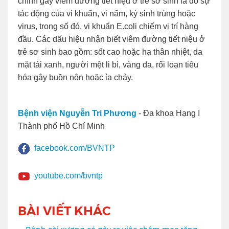
chính gây viêm đường tiết niệu ở trẻ sơ sinh là do sự
tác động của vi khuẩn, vi nấm, ký sinh trùng hoặc
virus, trong số đó, vi khuẩn E.coli chiếm vị trí hàng
đầu. Các dấu hiệu nhận biết viêm đường tiết niệu ở
trẻ sơ sinh bao gồm: sốt cao hoặc hạ thân nhiệt, da
mặt tái xanh, người mệt li bì, vàng da, rối loạn tiêu
hóa gây buồn nôn hoặc ỉa chảy.
Bệnh viện Nguyễn Tri Phương
- Đa khoa Hạng I
Thành phố Hồ Chí Minh
facebook.com/BVNTP
youtube.com/bvntp
BÀI VIẾT KHÁC