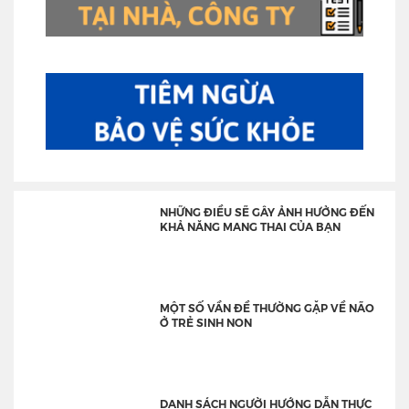
NHỮNG ĐIỀU SẼ GÂY ẢNH HƯỞNG ĐẾN
KHẢ NĂNG MANG THAI CỦA BẠN
MỘT SỐ VẦN ĐỀ THƯỜNG GẶP VỀ NÃO
Ở TRẺ SINH NON
DANH SÁCH NGƯỜI HƯỚNG DẪN THỰC