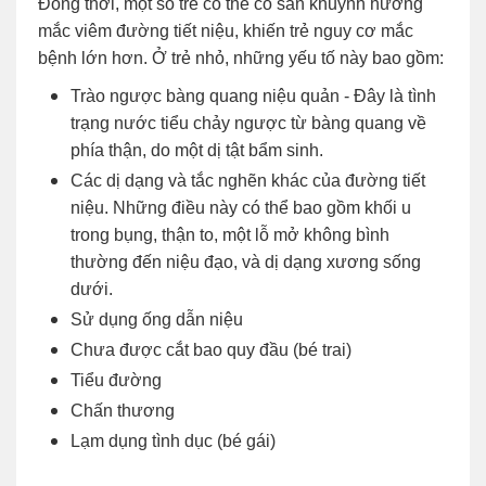
Đồng thời, một số trẻ có thể có sẵn khuynh hướng
mắc viêm đường tiết niệu, khiến trẻ nguy cơ mắc
bệnh lớn hơn. Ở trẻ nhỏ, những yếu tố này bao gồm:
Trào ngược bàng quang niệu quản - Đây là tình
trạng nước tiểu chảy ngược từ bàng quang về
phía thận, do một dị tật bẩm sinh.
Các dị dạng và tắc nghẽn khác của đường tiết
niệu. Những điều này có thể bao gồm khối u
trong bụng, thận to, một lỗ mở không bình
thường đến niệu đạo, và dị dạng xương sống
dưới.
Sử dụng ống dẫn niệu
Chưa được cắt bao quy đầu (bé trai)
Tiểu đường
Chấn thương
Lạm dụng tình dục (bé gái)