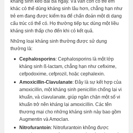
kháng sinh kéo dài ba ngày. Và vẫn còn có trẻ em
khác có thể dùng kháng sinh lâu hơn, chẳng hạn như
trẻ em đang được kiểm tra để chẩn đoán một dị dạng
cấu trúc có thể có. Họ thường tiếp tục dùng một liều
kháng sinh thấp cho đến khi có kết quả.
Những loại kháng sinh thường được sử dụng
thường là:
Cephalosporins
: Cephalosporins là một lớp
kháng sinh ß-lactam, chẳng hạn như cefixime,
cefpodoxime, cefprozil, hoặc cephalexin.
Amoxicillin-Clavulanate
: Đây là sự kết hợp của
amoxicillin, một kháng sinh penicillin chống lại vi
khuẩn, và clavulanate, giúp ngăn chặn một số vi
khuẩn trở nên kháng lại amoxicillin. Các tên
thương mại cho những kháng sinh này bao gồm
Augmentin và Amoclan.
Nitrofurantoin
: Nitrofurantoin không được