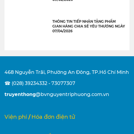
THÔNG TIN TIẾP NHẬN TẶNG PHẨM
GIAN HÀNG CHIA SẺ YÊU THƯƠNG NGÀY
07/04/2026
468 Nguyễn Trãi, Phường An Đông, TP.Hồ Chí Minh
☎ (028) 39234332 - 73077307
truyenthong
@bvnguyentriphuong.com.vn
/
Viện phí
Hóa đơn điện tử