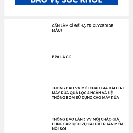
CẦN LÀM GÌ ĐỂ HẠ TRIGLYCERIDE
MÁU?
BPA LÀ GÌ?
THÔNG BÁO VV MỜI CHÀO GIÁ BẢO TRÌ
MÁY RỬA QUẢ LỌC 4 NGĂN VÀ HỆ
THỐNG BƠM SỬ DỤNG CHO MÁY RỬA
THÔNG BÁO LẦN 3 VV MỜI CHÀO GIÁ
CUNG CẤP DỊCH VỤ CÀI ĐẶT PHẦN MỀM
NỘI SOI