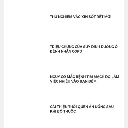
THỬ NGHIỆM VẮC-XIN SỐT RÉT MỚI
TRIỆU CHỨNG CỦA SUY DINH DƯỠNG Ở
BỆNH NHÂN COPD
NGUY CƠ MẮC BỆNH TIM MẠCH DO LÀM
VIỆC NHIỀU VÀO BAN ĐÊM
CẢI THIỆN THÓI QUEN ĂN UỐNG SAU
KHI BỎ THUỐC