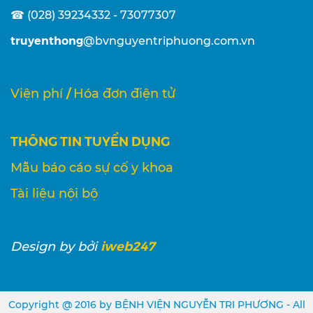
☎ (028) 39234332 - 73077307
truyenthong
@bvnguyentriphuong.com.vn
/
Viện phí
Hóa đơn điện tử
THÔNG TIN TUYỂN DỤNG
Mẫu báo cáo sự cố y khoa
Tài liệu nội bộ
iweb247
Design
by bởi
Copyright @ 2016 by BỆNH VIỆN NGUYỄN TRI PHƯƠNG - All