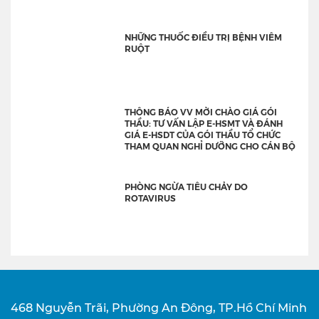
NHỮNG THUỐC ĐIỀU TRỊ BỆNH VIÊM
RUỘT
THÔNG BÁO VV MỜI CHÀO GIÁ GÓI
THẦU: TƯ VẤN LẬP E-HSMT VÀ ĐÁNH
GIÁ E-HSDT CỦA GÓI THẦU TỔ CHỨC
THAM QUAN NGHỈ DƯỠNG CHO CÁN BỘ
PHÒNG NGỪA TIÊU CHẢY DO
ROTAVIRUS
468 Nguyễn Trãi, Phường An Đông, TP.Hồ Chí Minh