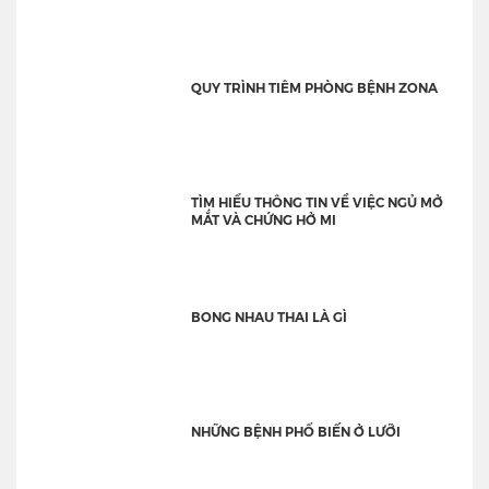
QUY TRÌNH TIÊM PHÒNG BỆNH ZONA
TÌM HIỂU THÔNG TIN VỀ VIỆC NGỦ MỞ
MẮT VÀ CHỨNG HỞ MI
BONG NHAU THAI LÀ GÌ
NHỮNG BỆNH PHỔ BIẾN Ở LƯỠI