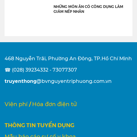
NHỮNG MÓN ĂN CÓ CÔNG DỤNG LÀM
GIẢM NẾP NHĂN
468 Nguyễn Trãi, Phường An Đông, TP.Hồ Chí Minh
☎ (028) 39234332 - 73077307
truyenthong
@bvnguyentriphuong.com.vn
/
Viện phí
Hóa đơn điện tử
THÔNG TIN TUYỂN DỤNG
Mẫu báo cáo sự cố y khoa