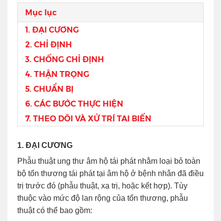
Mục lục
1. ĐẠI CƯƠNG
2. CHỈ ĐỊNH
3. CHỐNG CHỈ ĐỊNH
4. THẬN TRỌNG
5. CHUẨN BỊ
6. CÁC BƯỚC THỰC HIỆN
7. THEO DÕI VÀ XỬ TRÍ TAI BIẾN
1. ĐẠI CƯƠNG
Phẫu thuật ung thư âm hộ tái phát nhằm loại bỏ toàn
bộ tổn thương tái phát tại âm hộ ở bệnh nhân đã điều
trị trước đó (phẫu thuật, xạ trị, hoặc kết hợp). Tùy
thuộc vào mức độ lan rộng của tổn thương, phẫu
thuật có thể bao gồm: