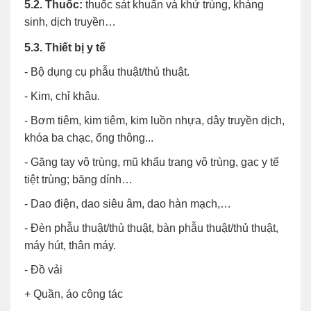
5.2. Thuốc:
thuốc sát khuẩn và khử trùng, kháng
sinh, dịch truyền…
5.3. Thiết bị y tế
- Bộ dụng cụ phẫu thuật/thủ thuật.
- Kim, chỉ khâu.
- Bơm tiêm, kim tiêm, kim luồn nhựa, dây truyền dịch,
khóa ba chạc, ống thông...
- Găng tay vô trùng, mũ khẩu trang vô trùng, gạc y tế
tiệt trùng; băng dính…
- Dao điện, dao siêu âm, dao hàn mạch,…
- Đèn phẫu thuật/thủ thuật, bàn phẫu thuật/thủ thuật,
máy hút, thân máy.
- Đồ vải
+ Quần, áo công tác