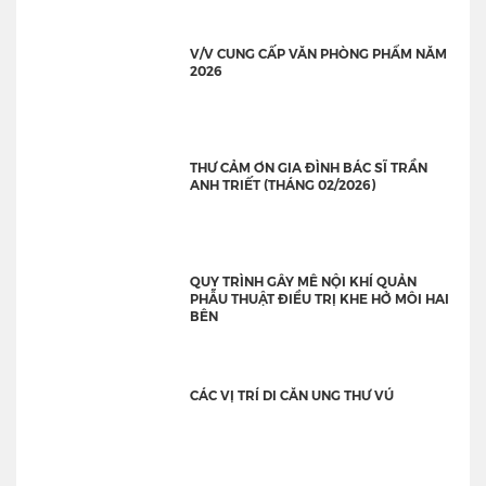
V/V CUNG CẤP VĂN PHÒNG PHẨM NĂM
2026
THƯ CẢM ƠN GIA ĐÌNH BÁC SĨ TRẦN
ANH TRIẾT (THÁNG 02/2026)
QUY TRÌNH GÂY MÊ NỘI KHÍ QUẢN
PHẪU THUẬT ĐIỀU TRỊ KHE HỞ MÔI HAI
BÊN
CÁC VỊ TRÍ DI CĂN UNG THƯ VÚ