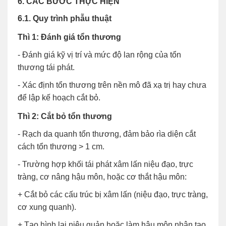
6. CÁC BƯỚC THỰC HIỆN
6.1. Quy trình phẫu thuật
Thì 1: Đánh giá tổn thương
- Đánh giá kỹ vị trí và mức độ lan rộng của tổn
thương tái phát.
- Xác định tổn thương trên nền mô đã xạ trị hay chưa
để lập kế hoạch cắt bỏ.
Thì 2: Cắt bỏ tổn thương
- Rạch da quanh tổn thương, đảm bảo rìa diện cắt
cách tổn thương > 1 cm.
- Trường hợp khối tái phát xâm lấn niệu đạo, trực
tràng, cơ nâng hậu môn, hoặc cơ thắt hậu môn:
+ Cắt bỏ các cấu trúc bị xâm lấn (niệu đạo, trực tràng,
cơ xung quanh).
+ Tạo hình lại niệu quản hoặc làm hậu môn nhân tạo