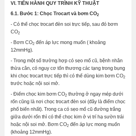
VI. TIẾN HÀNH QUY TRÌNH KỸ THUẬT
6.1. Bước 1: Chọc Trocart và bơm CO
2
- Có thể chọc trocart đèn soi trực tiếp, sau đó bơm
CO
2
- Bơm CO
đến áp lực mong muốn ( khoảng
2
12mmHg).
- Trong một số trường hợp có sẹo mổ cũ, bệnh nhân
thừa cân, có nguy cơ tổn thương các tạng trong bụng
khi chọc trocart trực tiếp thì có thể dùng kim bơm CO
2
trước hoặc nội soi mở.
- Điểm chọc kim bơm CO
thường ở ngay mép dưới
2
rốn cũng là nơi chọc trocart đèn soi (đây là điểm chọc
phổ biến nhất). Trong ca có sẹo mổ cũ đường trắng
giữa dưới rốn thì có thể chọc kim ở vị trí hạ sườn trái
hoặc nội soi mở. Bơm CO
đến áp lực mong muốn
2
(khoảng 12mmHg).