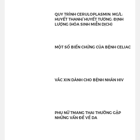
QUY TRÌNH CERULOPLASMIN: MG/L:
HUYẾT THANH/ HUYẾT TƯƠNG: ĐỊNH
LƯỢNG (HÓA SINH MIỄN DỊCH)
MỘT SỐ BIẾN CHỨNG CỦA BỆNH CELIAC
VẮC XIN DÀNH CHO BỆNH NHÂN HIV
PHỤ NỮ TMANG THAI THƯỜNG GẶP
NHỮNG VẤN ĐỀ VỀ DA