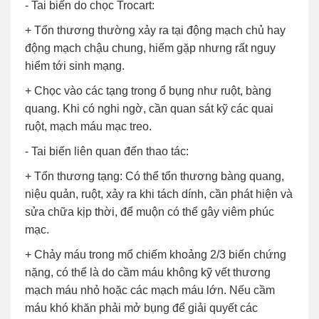
- Tai biến do chọc Trocart:
+ Tổn thương thường xảy ra tại động mạch chủ hay
động mạch chậu chung, hiếm gặp nhưng rất nguy
hiểm tới sinh mạng.
+ Chọc vào các tạng trong ổ bụng như ruột, bàng
quang. Khi có nghi ngờ, cần quan sát kỹ các quai
ruột, mạch máu mạc treo.
- Tai biến liên quan đến thao tác:
+ Tổn thương tạng: Có thể tổn thương bàng quang,
niệu quản, ruột, xảy ra khi tách dính, cần phát hiện và
sửa chữa kịp thời, để muộn có thể gây viêm phúc
mạc.
+ Chảy máu trong mổ chiếm khoảng 2/3 biến chứng
nặng, có thể là do cầm máu không kỹ vết thương
mạch máu nhỏ hoặc các mạch máu lớn. Nếu cầm
máu khó khăn phải mở bụng để giải quyết các