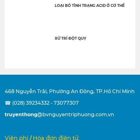
LOẠI BỎ TÌNH TRẠNG ACID Ở CƠ THỂ
XỬ TRÍ ĐỘT QUỴ
468 Nguyễn Trãi, Phường An Đông, TP.Hồ Chí Minh
☎ (028) 39234332 - 73077307
truyenthong
@bvnguyentriphuong.com.vn
/
Viện phí
Hóa đơn điện tử