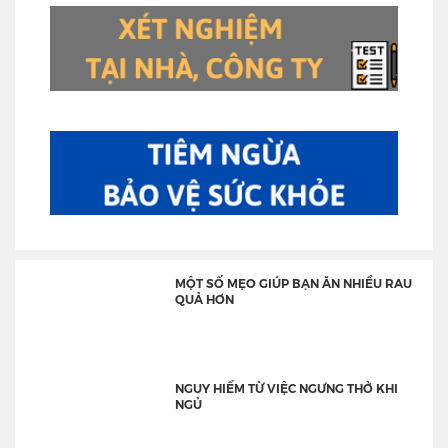
MỘT SỐ MẸO GIÚP BẠN ĂN NHIỀU RAU
QUẢ HƠN
NGUY HIỂM TỪ VIỆC NGƯNG THỞ KHI
NGỦ