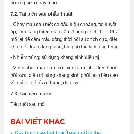
trường hợp chảy máu.
7.2. Tai biến sau phẫu thuật
-
Chảy máu sau mổ:
có dấu hiệu choáng, tụt huyết
áp, tình trạng thiếu máu cấp, ổ bụng có dịch … Phải
mổ lại để cầm máu đồng thời hồi sức tích cực, điều
chỉnh rối loạn đông máu, bồi phụ thể tích tuần hoàn.
-
Nhiễm trùng:
sử dụng kháng sinh điều trị
-
Viêm phúc mạc sau mổ
: hiếm gặp, phải tiến hành
hồi sức, điều trị bằng kháng sinh phối hợp liều cao
và mổ lại để rửa ổ bụng, dẫn lưu.
7.3. Tai biến muộn
Tắc ruột sau mổ
BÀI VIẾT KHÁC
Quy trình nạo, hút thai ở sẹo mổ lấy thai