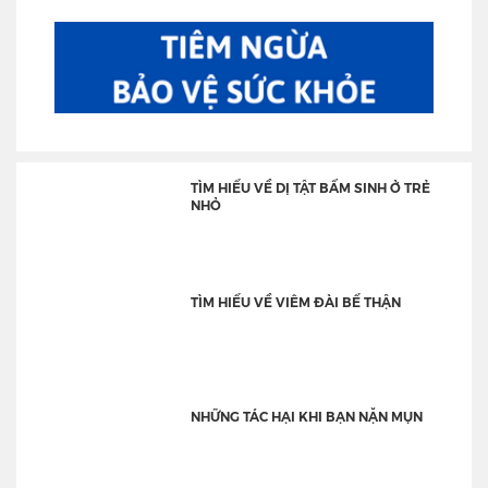
TÌM HIỂU VỀ DỊ TẬT BẨM SINH Ở TRẺ
NHỎ
TÌM HIỂU VỀ VIÊM ĐÀI BỂ THẬN
NHỮNG TÁC HẠI KHI BẠN NẶN MỤN