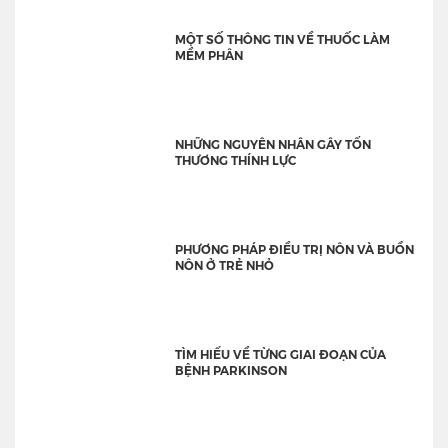
MỘT SỐ THÔNG TIN VỀ THUỐC LÀM
MỀM PHÂN
NHỮNG NGUYÊN NHÂN GÂY TỔN
THƯƠNG THÍNH LỰC
PHƯƠNG PHÁP ĐIỀU TRỊ NÔN VÀ BUỒN
NÔN Ở TRẺ NHỎ
TÌM HIỂU VỀ TỪNG GIAI ĐOẠN CỦA
BỆNH PARKINSON