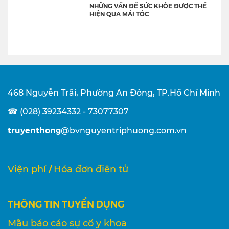
NHỮNG VẤN ĐỀ SỨC KHỎE ĐƯỢC THỂ
HIỆN QUA MÁI TÓC
468 Nguyễn Trãi, Phường An Đông, TP.Hồ Chí Minh
☎ (028) 39234332 - 73077307
truyenthong
@bvnguyentriphuong.com.vn
/
Viện phí
Hóa đơn điện tử
THÔNG TIN TUYỂN DỤNG
Mẫu báo cáo sự cố y khoa