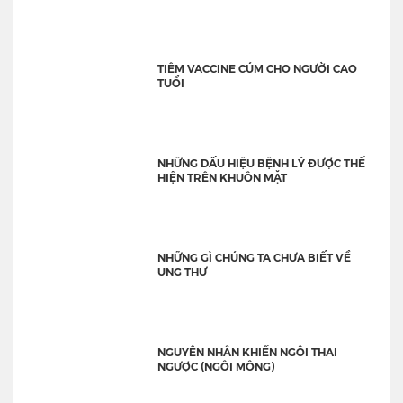
TIÊM VACCINE CÚM CHO NGƯỜI CAO
TUỔI
NHỮNG DẤU HIỆU BỆNH LÝ ĐƯỢC THỂ
HIỆN TRÊN KHUÔN MẶT
NHỮNG GÌ CHÚNG TA CHƯA BIẾT VỀ
UNG THƯ
NGUYÊN NHÂN KHIẾN NGÔI THAI
NGƯỢC (NGÔI MÔNG)