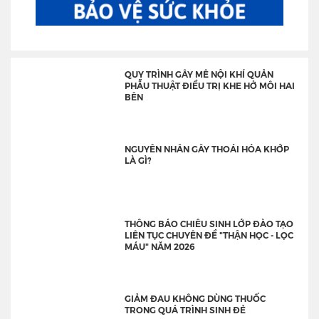
QUY TRÌNH GÂY MÊ NỘI KHÍ QUẢN
PHẪU THUẬT ĐIỀU TRỊ KHE HỞ MÔI HAI
BÊN
NGUYÊN NHÂN GÂY THOÁI HÓA KHỚP
LÀ GÌ?
THÔNG BÁO CHIÊU SINH LỚP ĐÀO TẠO
LIÊN TỤC CHUYÊN ĐỀ "THẬN HỌC - LỌC
MÁU" NĂM 2026
GIẢM ĐAU KHÔNG DÙNG THUỐC
TRONG QUÁ TRÌNH SINH ĐẺ