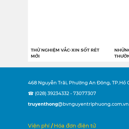
THỬ NGHIỆM VẮC-XIN SỐT RÉT
NHỮNG
MỚI
THƯỜN
468 Nguyễn Trãi, Phường An Đông, TP.Hồ 
☎ (028) 39234332 - 73077307
truyenthong
@bvnguyentriphuong.com.vn
/
Viện phí
Hóa đơn điện tử