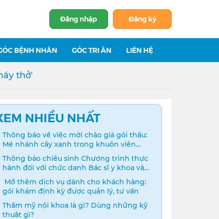
Đăng nhập
Đăng ký
GÓC BỆNH NHÂN
GÓC TRI ÂN
LIÊN HỆ
áy thở'
XEM NHIỀU NHẤT
Thông báo về việc mời chào giá gói thầu:
Mé nhánh cây xanh trong khuôn viên
bệnh viện
Thông báo chiêu sinh Chương trình thực
hành đối với chức danh Bác sĩ y khoa và
Điều dưỡng năm 2024
️ Mở thêm dịch vụ dành cho khách hàng:
gói khám định kỳ được quản lý, tư vấn
Thẩm mỹ nội khoa là gì? Dùng những kỹ
thuật gì?