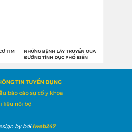
CƠ TIM
NHỮNG BỆNH LÂY TRUYỀN QUA
ĐƯỜNG TÌNH DỤC PHỔ BIẾN
HÔNG TIN TUYỂN DỤNG
ẫu báo cáo sự cố y khoa
i liệu nội bộ
iweb247
esign
by bởi