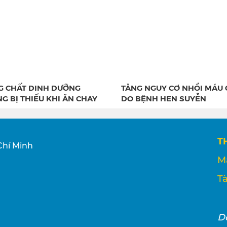
 CHẤT DINH DƯỠNG
TĂNG NGUY CƠ NHỒI MÁU 
G BỊ THIẾU KHI ĂN CHAY
DO BỆNH HEN SUYỄN
T
Chí Minh
M
Tà
D