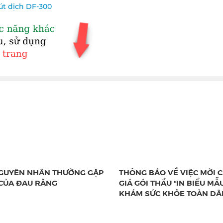
út dịch DF-300
GUYÊN NHÂN THƯỜNG GẶP
THÔNG BÁO VỀ VIỆC MỜI 
CỦA ĐAU RĂNG
GIÁ GÓI THẦU “IN BIỂU MẪ
KHÁM SỨC KHỎE TOÀN DÂ