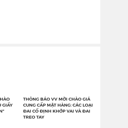
CHÀO
THÔNG BÁO VV MỜI CHÀO GIÁ
U GIẤY
CUNG CẤP MẶT HÀNG: CÁC LOẠI
N”
ĐAI CỐ ĐỊNH KHỚP VAI VÀ ĐAI
TREO TAY