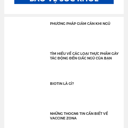
PHƯƠNG PHÁP GIẢM CÂN KHI NGỦ
TÌM HIỂU VỀ CÁC LOẠI THỰC PHẨM GÂY
TÁC ĐỘNG ĐẾN GIẤC NGỦ CỦA BẠN
BIOTIN LÀ GÌ?
NHỮNG THOGN6 TIN CẦN BIẾT VỀ
VACCINE ZONA