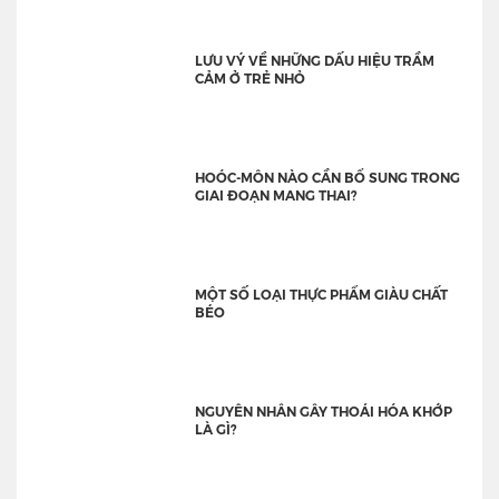
LƯU VÝ VỀ NHỮNG DẤU HIỆU TRẦM
CẢM Ở TRẺ NHỎ
HOÓC-MÔN NÀO CẦN BỔ SUNG TRONG
GIAI ĐOẠN MANG THAI?
MỘT SỐ LOẠI THỰC PHẨM GIÀU CHẤT
BÉO
NGUYÊN NHÂN GÂY THOÁI HÓA KHỚP
LÀ GÌ?