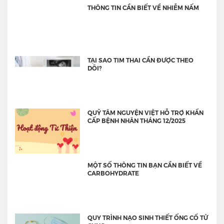
THÔNG TIN CẦN BIẾT VỀ NHIỄM NẤM
TẠI SAO TIM THAI CẦN ĐƯỢC THEO
DÕI?
QUỸ TÂM NGUYỆN VIỆT HỖ TRỢ KHẨN
CẤP BỆNH NHÂN THÁNG 12/2025
MỘT SỐ THÔNG TIN BẠN CẦN BIẾT VỀ
CARBOHYDRATE
QUY TRÌNH NẠO SINH THIẾT ỐNG CỔ TỬ