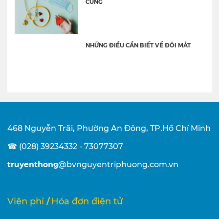
CUNG
NHỮNG ĐIỀU CẦN BIẾT VỀ ĐÔI MẮT
468 Nguyễn Trãi, Phường An Đông, TP.Hồ Chí Minh
☎ (028) 39234332 - 73077307
truyenthong
@bvnguyentriphuong.com.vn
/
Viện phí
Hóa đơn điện tử