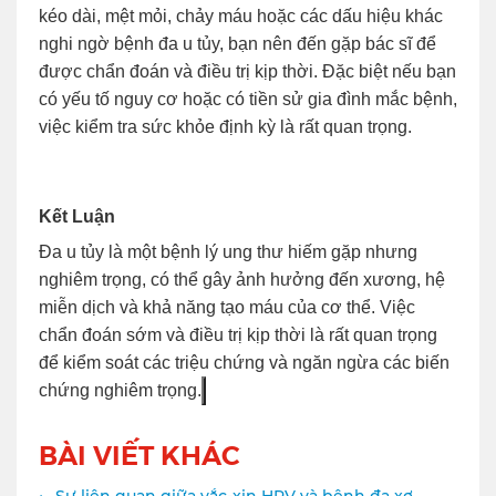
kéo dài, mệt mỏi, chảy máu hoặc các dấu hiệu khác
nghi ngờ bệnh đa u tủy, bạn nên đến gặp bác sĩ để
được chẩn đoán và điều trị kịp thời. Đặc biệt nếu bạn
có yếu tố nguy cơ hoặc có tiền sử gia đình mắc bệnh,
việc kiểm tra sức khỏe định kỳ là rất quan trọng.
Kết Luận
Đa u tủy là một bệnh lý ung thư hiếm gặp nhưng
nghiêm trọng, có thể gây ảnh hưởng đến xương, hệ
miễn dịch và khả năng tạo máu của cơ thể. Việc
chẩn đoán sớm và điều trị kịp thời là rất quan trọng
để kiểm soát các triệu chứng và ngăn ngừa các biến
chứng nghiêm trọng.
BÀI VIẾT KHÁC
Sự liên quan giữa vắc-xin HPV và bệnh đa xơ