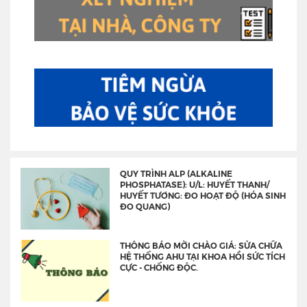
QUY TRÌNH ALP (ALKALINE
PHOSPHATASE): U/L: HUYẾT THANH/
HUYẾT TƯƠNG: ĐO HOẠT ĐỘ (HÓA SINH
ĐO QUANG)
THÔNG BÁO MỜI CHÀO GIÁ: SỬA CHỮA
HỆ THỐNG AHU TẠI KHOA HỒI SỨC TÍCH
CỰC - CHỐNG ĐỘC.