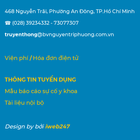
468 Nguyễn Trãi, Phường An Đông, TP.Hồ Chí Minh
☎ (028) 39234332 - 73077307
truyenthong
@bvnguyentriphuong.com.vn
/
Viện phí
Hóa đơn điện tử
THÔNG TIN TUYỂN DỤNG
Mẫu báo cáo sự cố y khoa
Tài liệu nội bộ
iweb247
Design
by bởi