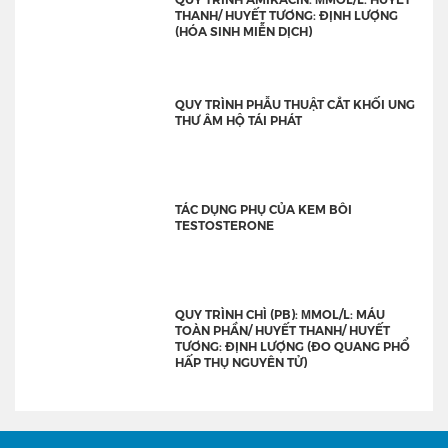
THANH/ HUYẾT TƯƠNG: ĐỊNH LƯỢNG
(HÓA SINH MIỄN DỊCH)
QUY TRÌNH PHẪU THUẬT CẮT KHỐI UNG
THƯ ÂM HỘ TÁI PHÁT
TÁC DỤNG PHỤ CỦA KEM BÔI
TESTOSTERONE
QUY TRÌNH CHÌ (PB): ΜMOL/L: MÁU
TOÀN PHẦN/ HUYẾT THANH/ HUYẾT
TƯƠNG: ĐỊNH LƯỢNG (ĐO QUANG PHỔ
HẤP THỤ NGUYÊN TỬ)