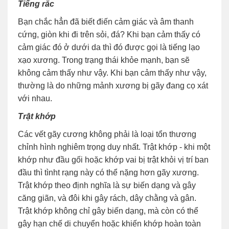
Tiếng rắc
Bạn chắc hẳn đã biết điến cảm giác và âm thanh
cứng, giòn khi đi trên sỏi, đá? Khi bạn cảm thấy có
cảm giác đó ở dưới da thì đó được gọi là tiếng lạo
xạo xương. Trong trạng thái khỏe mạnh, bạn sẽ
không cảm thấy như vậy. Khi bạn cảm thấy như vậy,
thường là do những mảnh xương bị gãy đang cọ xát
với nhau.
Trật khớp
Các vết gãy cương không phải là loại tổn thương
chỉnh hình nghiêm trọng duy nhất. Trật khớp - khi một
khớp như đầu gối hoặc khớp vai bị trật khỏi vị trí ban
đầu thì tìnht rạng này có thể nặng hơn gãy xương.
Trật khớp theo định nghĩa là sự biến dạng và gây
căng giãn, và đôi khi gây rách, dây chằng và gân.
Trật khớp không chỉ gây biến dạng, mà còn có thể
gây hạn chế di chuyển hoặc khiến khớp hoàn toàn