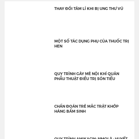
THAY ĐỔI TÂM LÍ KHI BỊ UNG THƯ VÚ
MỘT SỐ TÁC DỤNG PHỤ CỦA THUỐC TRỊ
HEN
QUY TRÌNH GÂY MÊ NỘI KHÍ QUẢN
PHẪU THUẬT ĐIỀU TRỊ SÓN TIỂU
CHẨN ĐOÁN TRẺ MẮC TRẬT KHỚP
HÁNG BẨM SINH
QUY TRÌNH AMIKACIN: ΜMOL/L: HUYẾT