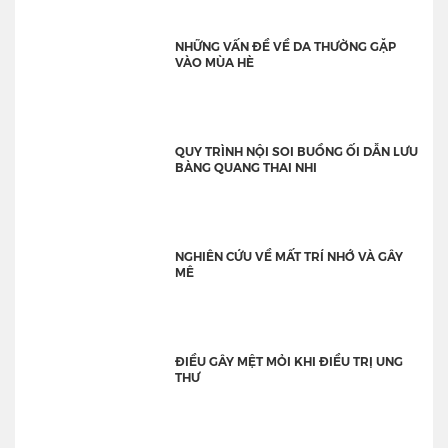
NHỮNG VẤN ĐỀ VỀ DA THƯỜNG GẶP
VÀO MÙA HÈ
QUY TRÌNH NỘI SOI BUỒNG ỐI DẪN LƯU
BÀNG QUANG THAI NHI
NGHIÊN CỨU VỀ MẤT TRÍ NHỚ VÀ GÂY
MÊ
ĐIỀU GÂY MỆT MỎI KHI ĐIỀU TRỊ UNG
THƯ