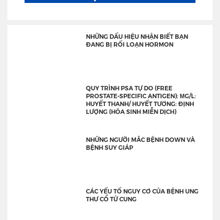
NHỮNG DẤU HIỆU NHẬN BIẾT BẠN
ĐANG BỊ RỐI LOẠN HORMON
QUY TRÌNH PSA TỰ DO (FREE
PROSTATE-SPECIFIC ANTIGEN): ΜG/L:
HUYẾT THANH/ HUYẾT TƯƠNG: ĐỊNH
LƯỢNG (HÓA SINH MIỄN DỊCH)
NHỮNG NGƯỜI MẮC BỆNH DOWN VÀ
BỆNH SUY GIÁP
CÁC YẾU TỐ NGUY CƠ CỦA BỆNH UNG
THƯ CỔ TỬ CUNG