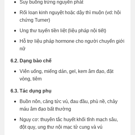
Suy buồng trứng nguyên phát
Rối loạn kinh nguyệt hoặc dậy thì muộn (vd: hội
chứng Turner)
Ung thư tuyến tiền liệt (liệu pháp nội tiết)
Hỗ trợ liệu pháp hormone cho người chuyển giới
nữ
6.2. Dạng bào chế
Viên uống, miếng dán, gel, kem âm đạo, đặt
vòng, tiêm
6.3. Tác dụng phụ
Buồn nôn, căng tức vú, đau đầu, phù nề, chảy
máu âm đạo bất thường
Nguy cơ: thuyên tắc huyết khối tĩnh mạch sâu,
đột quỵ, ung thư nội mạc tử cung và vú