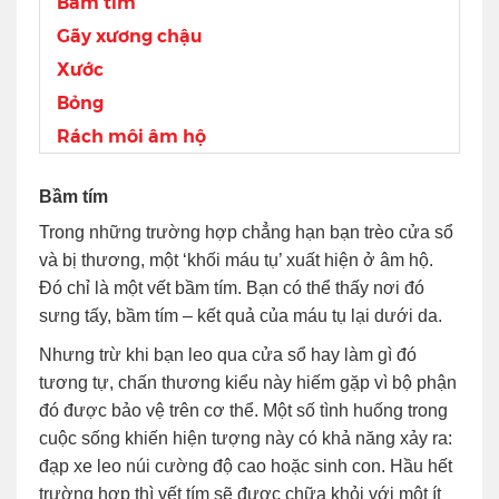
Bầm tím
Gãy xương chậu
Xước
Bỏng
Rách môi âm hộ
Bầm tím
Trong những trường hợp chẳng hạn bạn trèo cửa sổ
và bị thương, một ‘khối máu tụ’ xuất hiện ở âm hộ.
Đó chỉ là một vết bầm tím. Bạn có thể thấy nơi đó
sưng tấy, bầm tím – kết quả của máu tụ lại dưới da.
Nhưng trừ khi bạn leo qua cửa sổ hay làm gì đó
tương tự, chấn thương kiểu này hiếm gặp vì bộ phận
đó được bảo vệ trên cơ thể. Một số tình huống trong
cuộc sống khiến hiện tượng này có khả năng xảy ra:
đạp xe leo núi cường độ cao hoặc sinh con. Hầu hết
trường hợp thì vết tím sẽ được chữa khỏi với một ít