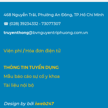
468 Nguyễn Trãi, Phường An Đông, TP.Hồ Chí Minh
☎ (028) 39234332 - 73077307
truyenthong
@bvnguyentriphuong.com.vn
/
Viện phí
Hóa đơn điện tử
THÔNG TIN TUYỂN DỤNG
Mẫu báo cáo sự cố y khoa
Tài liệu nội bộ
iweb247
Design
by bởi