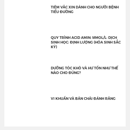
TIÊM VẮC XIN DÀNH CHO NGƯỜI BỆNH
TIỂU ĐƯỜNG
QUY TRÌNH ACID AMIN: ΜMOL/L: DỊCH
SINH HỌC: ĐỊNH LƯỢNG (HÓA SINH SẮC
KÝ)
DƯỠNG TÓC KHÔ VÀ HƯ TỔN NHƯ THẾ
NÀO CHO ĐÚNG?
VI KHUẨN VÀ BẢN CHẢI ĐÁNH RĂNG