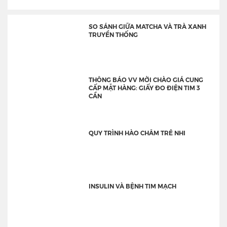
SO SÁNH GIỮA MATCHA VÀ TRÀ XANH
TRUYỀN THỐNG
THÔNG BÁO VV MỜI CHÀO GIÁ CUNG
CẤP MẶT HÀNG: GIẤY ĐO ĐIỆN TIM 3
CẦN
QUY TRÌNH HÀO CHÂM TRẺ NHI
INSULIN VÀ BỆNH TIM MẠCH