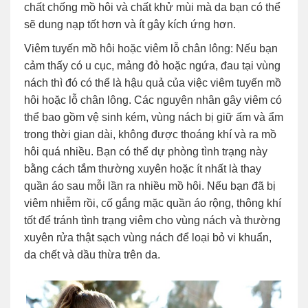
chất chống mồ hôi và chất khử mùi mà da bạn có thể
sẽ dung nạp tốt hơn và ít gây kích ứng hơn.
Viêm tuyến mồ hôi hoặc viêm lỗ chân lông: Nếu bạn
cảm thấy có u cục, mảng đỏ hoặc ngứa, đau tại vùng
nách thì đó có thể là hậu quả của việc viêm tuyến mồ
hôi hoặc lỗ chân lông. Các nguyên nhân gây viêm có
thể bao gồm vệ sinh kém, vùng nách bị giữ ấm và ẩm
trong thời gian dài, không được thoáng khí và ra mồ
hôi quá nhiều. Bạn có thể dự phòng tình trạng này
bằng cách tắm thường xuyên hoặc ít nhất là thay
quần áo sau mỗi lần ra nhiều mồ hôi. Nếu bạn đã bị
viêm nhiễm rồi, cố gắng mặc quần áo rộng, thông khí
tốt để tránh tình trạng viêm cho vùng nách và thường
xuyên rửa thật sạch vùng nách để loại bỏ vi khuẩn,
da chết và dầu thừa trên da.