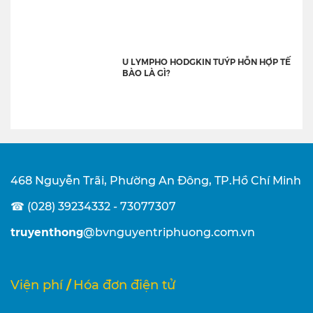
U LYMPHO HODGKIN TUÝP HỖN HỢP TẾ
BÀO LÀ GÌ?
468 Nguyễn Trãi, Phường An Đông, TP.Hồ Chí Minh
☎ (028) 39234332 - 73077307
truyenthong
@bvnguyentriphuong.com.vn
/
Viện phí
Hóa đơn điện tử