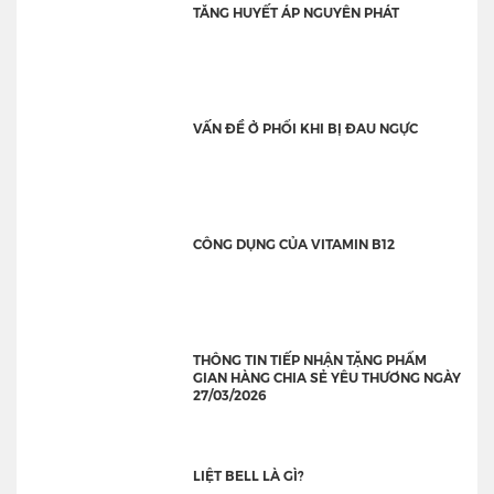
TĂNG HUYẾT ÁP NGUYÊN PHÁT
VẤN ĐỀ Ở PHỔI KHI BỊ ĐAU NGỰC
CÔNG DỤNG CỦA VITAMIN B12
THÔNG TIN TIẾP NHẬN TẶNG PHẨM
GIAN HÀNG CHIA SẺ YÊU THƯƠNG NGÀY
27/03/2026
LIỆT BELL LÀ GÌ?