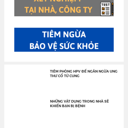
TIÊM PHÒNG HPV ĐỂ NGĂN NGỪA UNG
THƯ CỔ TỬ CUNG
NHỮNG VẬT DỤNG TRONG NHÀ SẼ
KHIẾN BẠN BỊ BỆNH