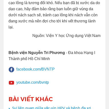
cạo lông là tương đối khó. Nếu bạn đã bị xước da do
dạo cạo, hãy đảm bảo rằng bạn luôn giữ vùng da
dưới nách sạch sẽ, tránh cạo lông khi nách vẫn còn
đang xước mà nên đợi cho tới khi vết thương lành
lại.
Nguồn: Viện Y học Ứng dụng Việt Nam
Bệnh viện Nguyễn Tri Phương
- Đa khoa Hạng I
Thành phố Hồ Chí Minh
facebook.com/BVNTP
youtube.com/bvntp
BÀI VIẾT KHÁC
Sự liên quan giữa vắc-xin HPV và bệnh đa xơ