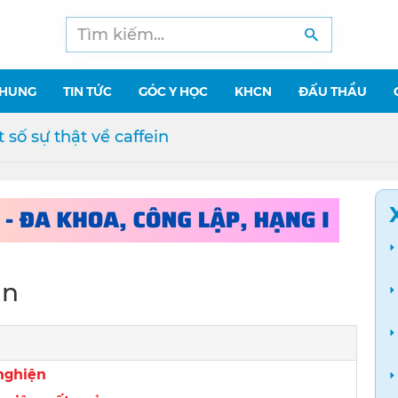
CHUNG
TIN TỨC
GÓC Y HỌC
KHCN
ĐẤU THẦU
 số sự thật về caffein
in
 nghiện