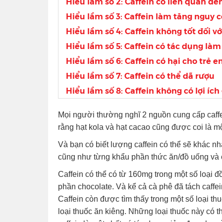
Hiểu lầm số 2: Caffein có liên quan đế
Hiểu lầm số 3: Caffein làm tăng nguy 
Hiểu lầm số 4: Caffein không tốt đối 
Hiểu lầm số 5: Caffein có tác dụng là
Hiểu lầm số 6: Caffein có hại cho trẻ 
Hiểu lầm số 7: Caffein có thể dã rượu
Hiểu lầm số 8: Caffein không có lợi ích
Mọi người thường nghĩ 2 nguồn cung cấp caffei
rằng hạt kola và hạt cacao cũng được coi là m
Và bạn có biết lượng caffein có thể sẽ khác n
cũng như từng khẩu phần thức ăn/đồ uống và 
Caffein có thể có từ 160mg trong một số loại 
phần chocolate. Và kể cả cà phê đã tách caffei
Caffein còn được tìm thấy trong một số loại t
loại thuốc ăn kiêng. Những loại thuốc này có t