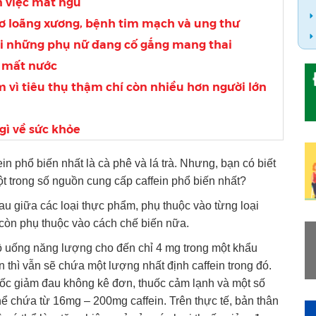
n việc mất ngủ
cơ loãng xương, bệnh tim mạch và ung thư
với những phụ nữ đang cố gắng mang thai
m mất nước
em vì tiêu thụ thậm chí còn nhiều hơn người lớn
 gì về sức khỏe
n phổ biến nhất là cà phê và lá trà. Nhưng, bạn có biết
ột trong số nguồn cung cấp caffein phổ biến nhất?
hau giữa các loại thực phẩm, phụ thuộc vào từng loại
còn phụ thuộc vào cách chế biến nữa.
đồ uống năng lượng cho đến chỉ 4 mg trong một khẩu
n thì vẫn sẽ chứa một lượng nhất định caffein trong đó.
huốc giảm đau không kê đơn, thuốc cảm lạnh và một số
hể chứa từ 16mg – 200mg caffein. Trên thực tế, bản thân