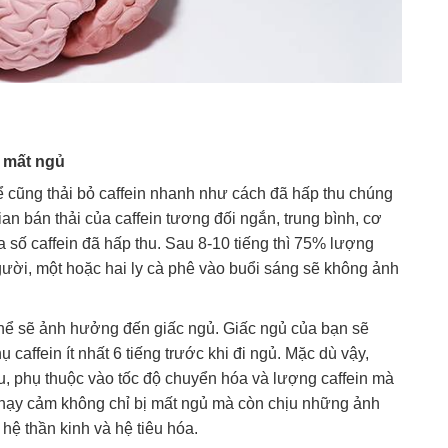
c mất ngủ
ể cũng thải bỏ caffein nhanh như cách đã hấp thu chúng
ian bán thải của caffein tương đối ngắn, trung bình, cơ
a số caffein đã hấp thu. Sau 8-10 tiếng thì 75% lượng
người, một hoặc hai ly cà phê vào buổi sáng sẽ không ảnh
 thể sẽ ảnh hưởng đến giấc ngủ. Giấc ngủ của bạn sẽ
 caffein ít nhất 6 tiếng trước khi đi ngủ. Mặc dù vậy,
, phụ thuộc vào tốc độ chuyển hóa và lượng caffein mà
nhạy cảm không chỉ bị mất ngủ mà còn chịu những ảnh
ệ thần kinh và hệ tiêu hóa.