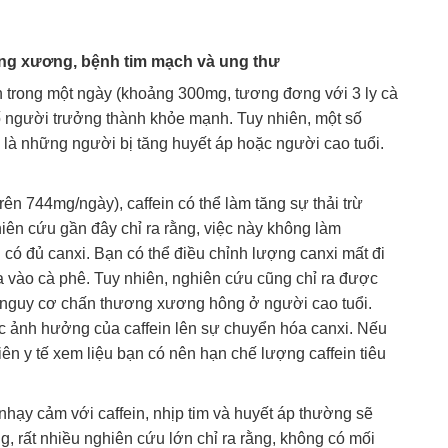
oãng xương, bệnh tim mạch và ung thư
nh trong một ngày (khoảng 300mg, tương đơng với 3 ly cà
số người trưởng thành khỏe mạnh. Tuy nhiên, một số
 là những người bị tăng huyết áp hoặc người cao tuổi.
ên 744mg/ngày), caffein có thể làm tăng sự thải trừ
iên cứu gần đây chỉ ra rằng, việc này không làm
 có đủ canxi. Bạn có thể điều chỉnh lượng canxi mất đi
a vào cà phê. Tuy nhiên, nghiên cứu cũng chỉ ra được
và nguy cơ chấn thương xương hông ở người cao tuổi.
c ảnh hưởng của caffein lên sự chuyển hóa canxi. Nếu
iên y tế xem liệu bạn có nên hạn chế lượng caffein tiêu
ạy cảm với caffein, nhịp tim và huyết áp thường sẽ
ng, rất nhiều nghiên cứu lớn chỉ ra rằng, không có mối