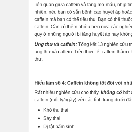
liên quan giữa caffein và tăng mỡ máu, nhịp t
nhiên, nếu bạn có sẵn bệnh cao huyết áp hoặc
caffein mà bạn có thể tiêu thụ. Bạn có thể t
caffein. Cần có thêm nhiều hơn nữa các nghiê
quỵ ở những người bị tăng huyết áp hay khôn
Ung thư và caffein:
Tổng kết 13 nghiên cứu tr
ung thư và caffein. Trên thực tế, caffein thậm 
thư.
Hiểu lầm số 4: Caffein không tốt đối với 
Rất nhiều nghiên cứu cho thấy,
không có
bất 
caffein (một ly/ngày) với các tình trạng dưới đâ
Khó thụ thai
Sảy thai
Dị tật bẩm sinh