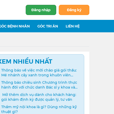
Đăng nhập
Đăng ký
GÓC BỆNH NHÂN
GÓC TRI ÂN
LIÊN HỆ
XEM NHIỀU NHẤT
Thông báo về việc mời chào giá gói thầu:
Mé nhánh cây xanh trong khuôn viên
bệnh viện
Thông báo chiêu sinh Chương trình thực
hành đối với chức danh Bác sĩ y khoa và
Điều dưỡng năm 2024
️ Mở thêm dịch vụ dành cho khách hàng:
gói khám định kỳ được quản lý, tư vấn
Thẩm mỹ nội khoa là gì? Dùng những kỹ
thuật gì?