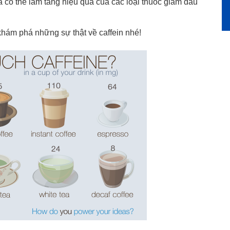
à có thể làm tăng hiệu quả của các loại thuốc giảm đau
hám phá những sự thật về caffein nhé!