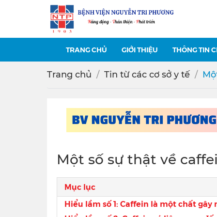
TRANG CHỦ
GIỚI THIỆU
THÔNG TIN 
Trang chủ
Tin từ các cơ sở y tế
Một
Một số sự thật về caffe
Mục lục
Hiểu lầm số 1: Caffein là một chất gây