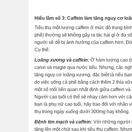
Hiểu lầm số 3: Caffein làm tăng nguy cơ l
Tiêu thụ một lượng caffein ở mức độ trung bì
phê) thường sẽ không gây ra tác hại gì ở đa 
người sẽ dễ bị ảnh hưởng của caffein hơn. Đó
Cụ thể:
Loãng xương và caffein:
Ở hàm lượng cao (tr
canxi và magie qua nước tiểu. Nhưng, các ngh
tăng nguy cơ loãng xương, đặc biệt là nếu bạn
do việc uống cà phê bằng cách thêm 2 thìa sữ
một số mối liên quan nhất định giữa caffein 
Người cao tuổi có thể sẽ nhạy cảm hơn với cá
bạn là phụ nữ cao tuổi, hãy trao đổi với nhân v
thụ trong ngày xuống dưới 300mg hay không.
Bệnh tim mạch và caffein:
Với những người nh
tăng lên một chút sau khi tiêu thụ caffein. Như