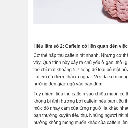
Hiểu lầm số 2: Caffein có liên quan đến việ
Cơ thể hấp thu caffein rất nhanh. Nhưng cơ th
vậy. Quá trình này xảy ra chủ yếu ở gan, thời g
thể chỉ mất khoảng 5-7 tiếng để loại bỏ một nử
caffein đã được thải ra ngoài. Với đa số mọi 
hưởng đến giấc ngủ vào ban đêm.
Tuy nhiên, tiêu thụ caffein vào chiều muộn có
không bị ảnh hưởng bởi caffein nếu bạn tiêu thụ
mức độ nhạy cảm của từng người là khác nhau
bạn thường xuyên tiêu thụ. Những người rất 
hưởng không mong muốn khác của caffein lên h