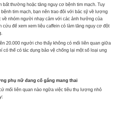
im bất thường hoặc tăng nguy cơ bệnh tim mạch. Tuy
 bệnh tim mạch, bạn nên trao đôi với bác sỹ về lượng
huộc về nhóm người nhạy cảm với các ảnh hưởng của
n cứu để xem xem liệu caffein có làm tăng nguy cơ đột
g.
ên 20.000 người cho thấy không có mối liên quan giữa
chí có thể có tác dụng bảo vệ chống lại một số loại ung
những phụ nữ đang cố gắng mang thai
cứ mối liên quan nào ngữa việc tiêu thụ lượng nhỏ
y: