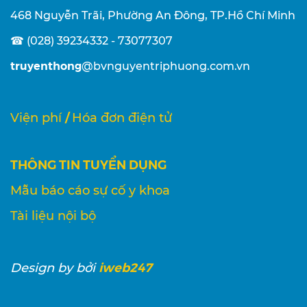
468 Nguyễn Trãi, Phường An Đông, TP.Hồ Chí Minh
☎ (028) 39234332 - 73077307
truyenthong
@bvnguyentriphuong.com.vn
/
Viện phí
Hóa đơn điện tử
THÔNG TIN TUYỂN DỤNG
Mẫu báo cáo sự cố y khoa
Tài liệu nội bộ
iweb247
Design
by bởi