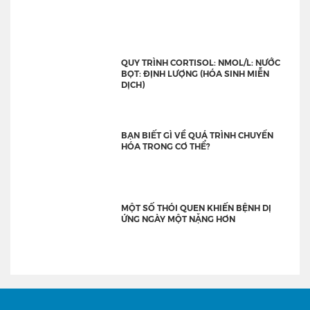
QUY TRÌNH CORTISOL: NMOL/L: NƯỚC
BỌT: ĐỊNH LƯỢNG (HÓA SINH MIỄN
DỊCH)
BẠN BIẾT GÌ VỀ QUÁ TRÌNH CHUYỂN
HÓA TRONG CƠ THỂ?
MỘT SỐ THÓI QUEN KHIẾN BỆNH DỊ
ỨNG NGÀY MỘT NẶNG HƠN