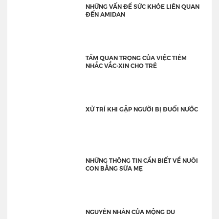
NHỮNG VẤN ĐỂ SỨC KHỎE LIÊN QUAN
ĐẾN AMIDAN
TẦM QUAN TRỌNG CỦA VIỆC TIÊM
NHẮC VẮC-XIN CHO TRẺ
XỬ TRÍ KHI GẶP NGƯỜI BỊ ĐUỐI NƯỚC
NHỮNG THÔNG TIN CẦN BIẾT VỀ NUÔI
CON BẰNG SỮA MẸ
NGUYÊN NHÂN CỦA MỘNG DU