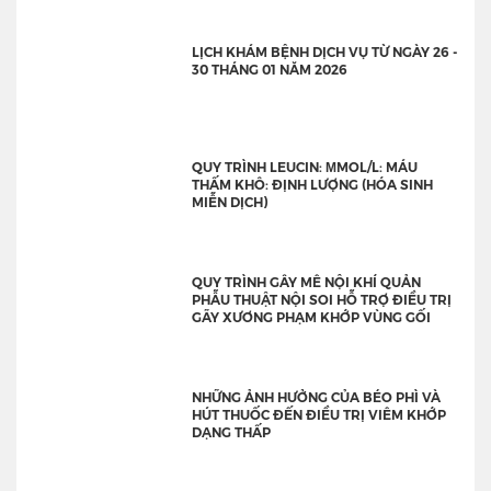
LỊCH KHÁM BỆNH DỊCH VỤ TỪ NGÀY 26 -
30 THÁNG 01 NĂM 2026
QUY TRÌNH LEUCIN: ΜMOL/L: MÁU
THẤM KHÔ: ĐỊNH LƯỢNG (HÓA SINH
MIỄN DỊCH)
QUY TRÌNH GÂY MÊ NỘI KHÍ QUẢN
PHẪU THUẬT NỘI SOI HỖ TRỢ ĐIỀU TRỊ
GÃY XƯƠNG PHẠM KHỚP VÙNG GỐI
NHỮNG ẢNH HƯỞNG CỦA BÉO PHÌ VÀ
HÚT THUỐC ĐẾN ĐIỀU TRỊ VIÊM KHỚP
DẠNG THẤP