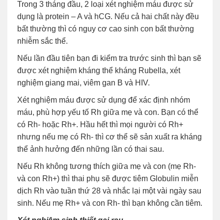
Trong 3 tháng đầu, 2 loại xét nghiệm máu được sử
dụng là protein – A và hCG. Nếu cả hai chất này đều
bất thường thì có nguy cơ cao sinh con bất thường
nhiễm sắc thể.
Nếu lần đầu tiên bạn đi kiểm tra trước sinh thì bạn sẽ
được xét nghiệm kháng thể kháng Rubella, xét
nghiệm giang mai, viêm gan B và HIV.
Xét nghiệm máu được sử dụng để xác định nhóm
máu, phù hợp yếu tố Rh giữa mẹ và con. Bạn có thể
có Rh- hoặc Rh+. Hầu hết thì mọi người có Rh+
nhưng nếu mẹ có Rh- thì cơ thể sẽ sản xuất ra kháng
thể ảnh hưởng đến những lần có thai sau.
Nếu Rh không tương thích giữa mẹ và con (mẹ Rh-
và con Rh+) thì thai phụ sẽ được tiêm Globulin miễn
dịch Rh vào tuần thứ 28 và nhắc lại một vài ngày sau
sinh. Nếu mẹ Rh+ và con Rh- thì bạn không cần tiêm.