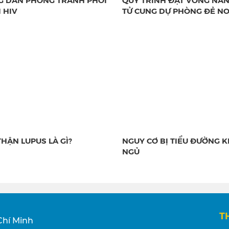
 HIV
TỬ CUNG DỰ PHÒNG ĐẺ N
THẬN LUPUS LÀ GÌ?
NGUY CƠ BỊ TIỂU ĐƯỜNG K
NGỦ
T
Chí Minh