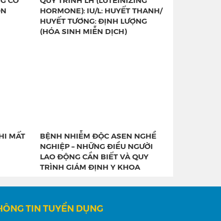
ON
HORMONE): IU/L: HUYẾT THANH/
HUYẾT TƯƠNG: ĐỊNH LƯỢNG
(HÓA SINH MIỄN DỊCH)
HI MẤT
BỆNH NHIỄM ĐỘC ASEN NGHỀ
NGHIỆP – NHỮNG ĐIỀU NGƯỜI
LAO ĐỘNG CẦN BIẾT VÀ QUY
TRÌNH GIÁM ĐỊNH Y KHOA
HÔNG TIN TUYỂN DỤNG