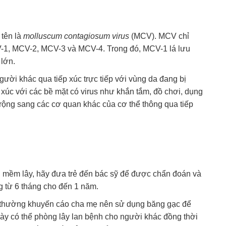
 tên là
molluscum contagiosum virus
(MCV). MCV chỉ
-1, MCV-2, MCV-3 và MCV-4. Trong đó, MCV-1 lá lưu
lớn.
ười khác qua tiếp xúc trực tiếp với vùng da đang bị
 xúc với các bề mặt có virus như khắn tắm, đồ chơi, dụng
n rộng sang các cơ quan khác của cơ thể thông qua tiếp
 mềm lây, hãy đưa trẻ đến bác sỹ để được chẩn đoán và
ng từ 6 tháng cho đến 1 năm.
ỹ thường khuyến cáo cha mẹ nên sử dụng băng gạc để
này có thể phòng lây lan bệnh cho người khác đồng thời