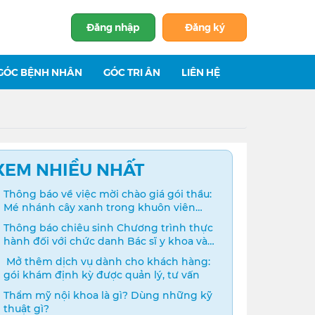
Đăng nhập
Đăng ký
GÓC BỆNH NHÂN
GÓC TRI ÂN
LIÊN HỆ
XEM NHIỀU NHẤT
Thông báo về việc mời chào giá gói thầu:
Mé nhánh cây xanh trong khuôn viên
bệnh viện
Thông báo chiêu sinh Chương trình thực
hành đối với chức danh Bác sĩ y khoa và
Điều dưỡng năm 2024
️ Mở thêm dịch vụ dành cho khách hàng:
gói khám định kỳ được quản lý, tư vấn
Thẩm mỹ nội khoa là gì? Dùng những kỹ
thuật gì?