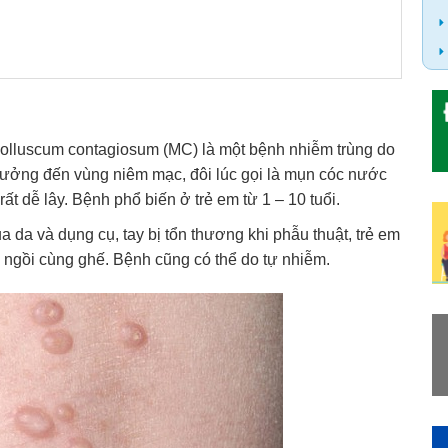
olluscum contagiosum (MC) là một bệnh nhiễm trùng do
 hưởng đến vùng niêm mạc, đôi lúc gọi là mụn cóc nước
ất dễ lây. Bệnh phổ biến ở trẻ em từ 1 – 10 tuổi.
a da và dụng cụ, tay bị tổn thương khi phẫu thuật, trẻ em
 ngồi cùng ghế. Bệnh cũng có thể do tự nhiễm.