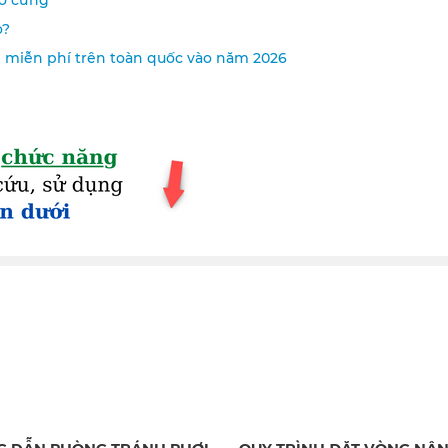
o?
i miễn phí trên toàn quốc vào năm 2026
 DẪN PHÒNG TRÁNH PHƠI
QUY TRÌNH ĐẶT VÒNG NÂN