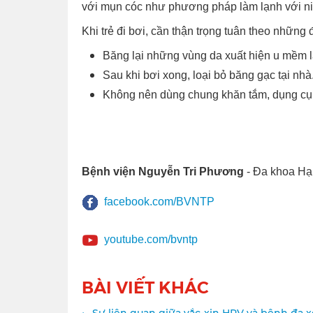
với mụn cóc như phương pháp làm lạnh với nit
Khi trẻ đi bơi, cần thận trọng tuân theo những 
Băng lại những vùng da xuất hiện u mềm 
Sau khi bơi xong, loại bỏ băng gạc tại nhà
Không nên dùng chung khăn tắm, dụng cụ b
Bệnh viện Nguyễn Tri Phương
- Đa khoa Hạ
facebook.com/BVNTP
youtube.com/bvntp
BÀI VIẾT KHÁC
Sự liên quan giữa vắc-xin HPV và bệnh đa 