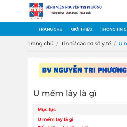
TRANG CHỦ
GIỚI THIỆU
THÔNG TIN 
Trang chủ
Tin từ các cơ sở y tế
U m
U mềm lây là gì
Mục lục
U mềm lây là gì