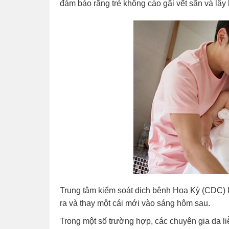
đảm bảo rằng trẻ không cào gãi vết sẩn và lây
Trung tâm kiểm soát dịch bệnh Hoa Kỳ (CDC) k
ra và thay một cái mới vào sáng hôm sau.
Trong một số trường hợp, các chuyên gia da liễ