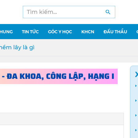
CHUNG
TIN TỨC
GÓC Y HỌC
KHCN
ĐẤU THẦU
ềm lây là gì