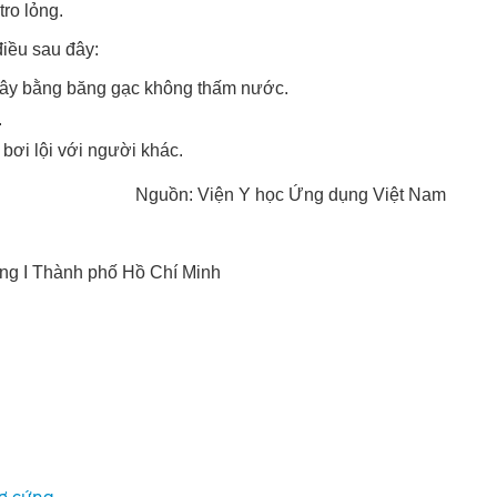
ro lỏng.
điều sau đây:
lây bằng băng gạc không thấm nước.
.
ơi lội với người khác.
Nguồn: Viện Y học Ứng dụng Việt Nam
ng I Thành phố Hồ Chí Minh
xơ cứng