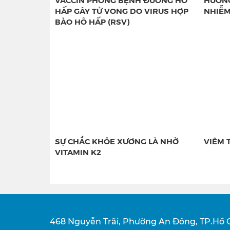
HẤP GÂY TỬ VONG DO VIRUS HỢP
NHIỄM
BÀO HÔ HẤP (RSV)
SỰ CHẮC KHỎE XƯƠNG LÀ NHỜ
VIÊM 
VITAMIN K2
468 Nguyễn Trãi, Phường An Đông, TP.Hồ 