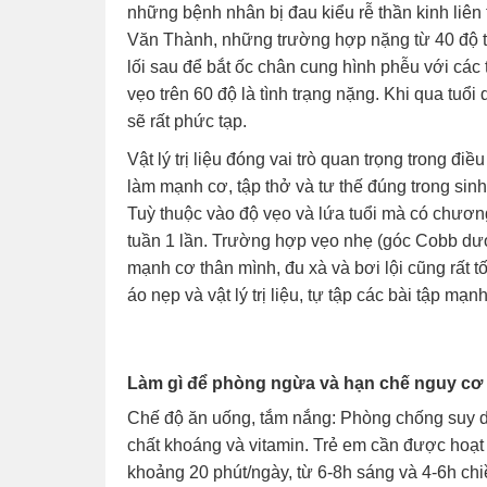
những bệnh nhân bị đau kiểu rễ thần kinh liên 
Văn Thành, những trường hợp nặng từ 40 độ tr
lối sau để bắt ốc chân cung hình phễu với các
vẹo trên 60 độ là tình trạng nặng. Khi qua tuổi
sẽ rất phức tạp.
Vật lý trị liệu đóng vai trò quan trọng trong điều
làm mạnh cơ, tập thở và tư thế đúng trong sinh
Tuỳ thuộc vào độ vẹo và lứa tuổi mà có chương tr
tuần 1 lần. Trường hợp vẹo nhẹ (góc Cobb dưới
mạnh cơ thân mình, đu xà và bơi lội cũng rất t
áo nẹp và vật lý trị liệu, tự tập các bài tập mạ
Làm gì để phòng ngừa và hạn chế nguy c
Chế độ ăn uống, tắm nắng: Phòng chống suy di
chất khoáng và vitamin. Trẻ em cần được hoạt 
khoảng 20 phút/ngày, từ 6-8h sáng và 4-6h ch