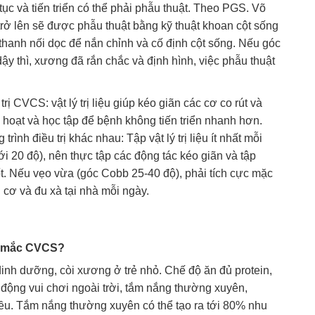
tục và tiến triển có thể phải phẫu thuật. Theo PGS. Võ
ở lên sẽ được phẫu thuật bằng kỹ thuật khoan cột sống
 thanh nối dọc để nắn chỉnh và cố định cột sống. Nếu góc
 dậy thì, xương đã rắn chắc và định hình, việc phẫu thuật
 trị CVCS: vật lý trị liệu giúp kéo giãn các cơ co rút và
 hoạt và học tập để bệnh không tiến triển nhanh hơn.
ình điều trị khác nhau: Tập vật lý trị liệu ít nhất mỗi
 20 độ), nên thực tập các động tác kéo giãn và tập
ốt. Nếu vẹo vừa (góc Cobb 25-40 độ), phải tích cực mặc
nh cơ và đu xà tại nhà mỗi ngày.
ơ mắc CVCS?
nh dưỡng, còi xương ở trẻ nhỏ. Chế độ ăn đủ protein,
động vui chơi ngoài trời, tắm nắng thường xuyên,
iều. Tắm nắng thường xuyên có thể tạo ra tới 80% nhu