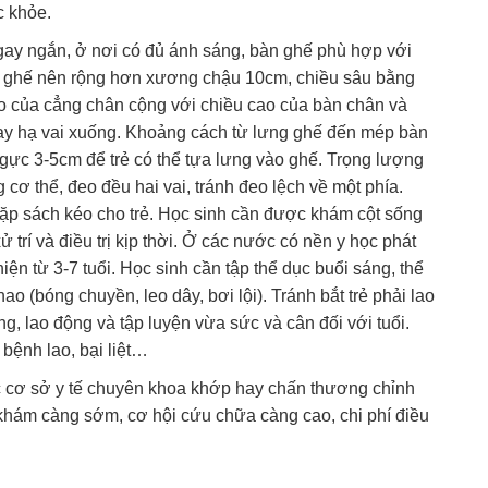
c khỏe.
 ngay ngắn, ở nơi có đủ ánh sáng, bàn ghế phù hợp với
mặt ghế nên rộng hơn xương chậu 10cm, chiều sâu bằng
ao của cẳng chân cộng với chiều cao của bàn chân và
 hay hạ vai xuống. Khoảng cách từ lưng ghế đến mép bàn
gực 3-5cm để trẻ có thể tựa lưng vào ghế. Trọng lượng
ơ thể, đeo đều hai vai, tránh đeo lệch về một phía.
ặp sách kéo cho trẻ. Học sinh cần được khám cột sống
trí và điều trị kịp thời. Ở các nước có nền y học phát
iện từ 3-7 tuổi. Học sinh cần tập thể dục buổi sáng, thể
o (bóng chuyền, leo dây, bơi lội). Tránh bắt trẻ phải lao
g, lao động và tập luyện vừa sức và cân đối với tuổi.
bệnh lao, bại liệt…
ác cơ sở y tế chuyên khoa khớp hay chấn thương chỉnh
khám càng sớm, cơ hội cứu chữa càng cao, chi phí điều