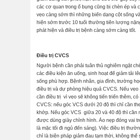
các cơ quan trong ổ bụng cũng bị chèn ép và c
vẹo càng sớm thì những biến dạng cột sống v
hiện sớm trước 10 tuổi thường tiên lượng nặn
phát hiện và điều trị bệnh càng sớm càng tốt.
Điều trị CVCS
Người bệnh cần phải tuân thủ nghiêm ngặt chế 
các điều kiện ăn uống, sinh hoạt để giảm tải 
sống phù hợp. Bệnh nhân, gia đình, trường học,
điều trị và dự phòng hiệu quả CVCS. Nếu vẹo ở
cần điều trị vì vẹo sẽ không tiến triển thêm, có
CVCS: nếu góc VCS dưới 20 độ thì chỉ cần the
khớp. Nếu góc VCS giữa 20 và 40 độ thì cần m
được dùng giày chỉnh hình. Áo nẹp đóng vai trò 
là mặc tối đi ngủ đến sáng). Việc điều trị thườ
chỉ là biện pháp giảm đau tạm thời, không thể