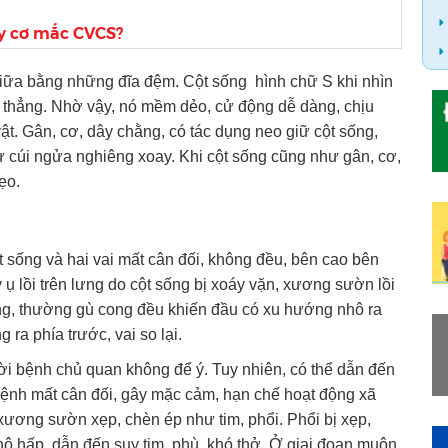
y cơ mắc CVCS?
giữa bằng những đĩa đệm. Cột sống hình chữ S khi nhìn
ẫn thẳng. Nhờ vậy, nó mềm dẻo, cử động dễ dàng, chịu
ật. Gân, cơ, dây chằng, có tác dụng neo giữ cột sống,
ư cúi ngửa nghiêng xoay. Khi cột sống cũng như gân, cơ,
ẹo.
t sống và hai vai mất cân đối, không đều, bên cao bên
y ụ lồi trên lưng do cột sống bị xoáy vặn, xương sườn lồi
 lưng, thường gù cong đều khiến đầu có xu hướng nhô ra
 ra phía trước, vai so lại.
gười bệnh chủ quan không để ý. Tuy nhiên, có thể dẫn đến
ệnh mất cân đối, gây mặc cảm, hạn chế hoạt động xã
xương sườn xẹp, chèn ép như tim, phổi. Phổi bị xẹp,
hô hấp, dẫn đến suy tim, phù, khó thở. Ở giai đoạn muộn,