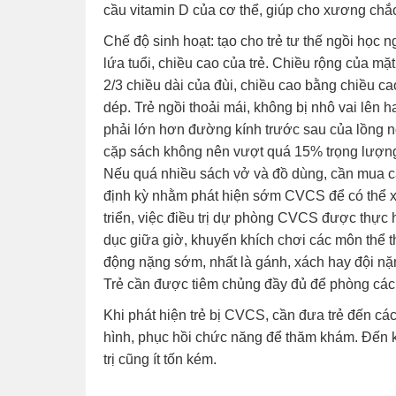
cầu vitamin D của cơ thể, giúp cho xương chắ
Chế độ sinh hoạt: tạo cho trẻ tư thế ngồi học
lứa tuổi, chiều cao của trẻ. Chiều rộng của 
2/3 chiều dài của đùi, chiều cao bằng chiều c
dép. Trẻ ngồi thoải mái, không bị nhô vai lên
phải lớn hơn đường kính trước sau của lồng n
cặp sách không nên vượt quá 15% trọng lượng c
Nếu quá nhiều sách vở và đồ dùng, cần mua c
định kỳ nhằm phát hiện sớm CVCS để có thể xử 
triển, việc điều trị dự phòng CVCS được thực h
dục giữa giờ, khuyến khích chơi các môn thể tha
động nặng sớm, nhất là gánh, xách hay đội nặn
Trẻ cần được tiêm chủng đầy đủ để phòng các 
Khi phát hiện trẻ bị CVCS, cần đưa trẻ đến c
hình, phục hồi chức năng để thăm khám. Đến 
trị cũng ít tốn kém.