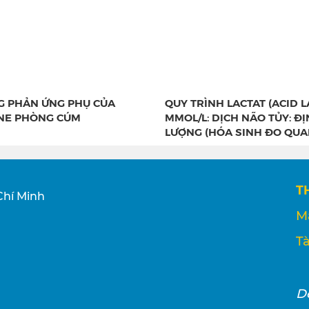
 PHẢN ỨNG PHỤ CỦA
QUY TRÌNH LACTAT (ACID LA
NE PHÒNG CÚM
MMOL/L: DỊCH NÃO TỦY: Đ
LƯỢNG (HÓA SINH ĐO QUA
T
Chí Minh
M
Tà
D