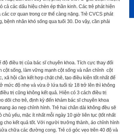
ó cả các dấu hiệu chèn ép thần kinh. Các trẻ phát hiện
à các cơ quan trong cơ thể càng nặng. Trẻ CVCS phát
g, bệnh nhân khó sống qua tuổi 30. Do vậy, cần phải
độ điều trị của bác sĩ chuyên khoa. Tích cực thay đổi
lên cột sống, làm vững mạnh cột sống và nắn chỉnh cột
 xã hội cần kết hợp chặt chẽ, tạo điều kiện tốt nhất để
 mức độ nhẹ và vừa ở lứa tuổi từ 18 trở lên thì không
 điều trị cũng không kết quả. Hiện có 3 cách điều trị
o dõi cho trẻ, định kỳ đến khám bác sĩ chuyên khoa
ang áo nẹp chỉnh hình. Trẻ hai chân dài không đều sẽ
chủ yếu, mặc ít nhất mỗi ngày 10 giờ liên tục (tốt nhất
ng cho kết quả tốt. Với người trưởng thành, áo chỉnh hình
 sửa chữa các đường cong. Trẻ có góc vẹo trên 40 độ và