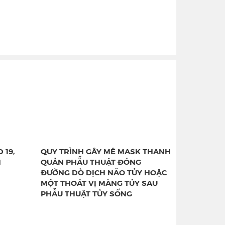
 19,
QUY TRÌNH GÂY MÊ MASK THANH
N
QUẢN PHẪU THUẬT ĐÓNG
ĐƯỜNG DÒ DỊCH NÃO TỦY HOẶC
MỘT THOÁT VỊ MÀNG TỦY SAU
PHẪU THUẬT TỦY SỐNG