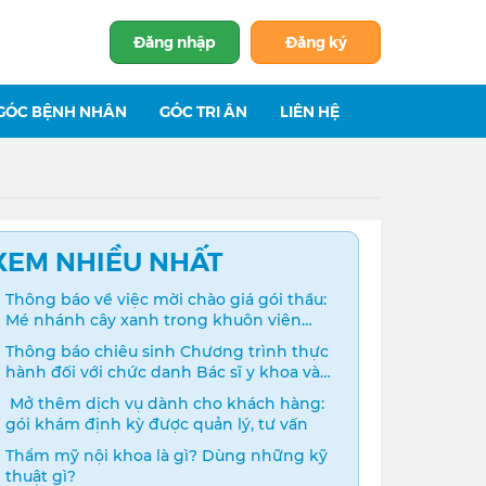
Đăng nhập
Đăng ký
GÓC BỆNH NHÂN
GÓC TRI ÂN
LIÊN HỆ
XEM NHIỀU NHẤT
Thông báo về việc mời chào giá gói thầu:
Mé nhánh cây xanh trong khuôn viên
bệnh viện
Thông báo chiêu sinh Chương trình thực
hành đối với chức danh Bác sĩ y khoa và
Điều dưỡng năm 2024
️ Mở thêm dịch vụ dành cho khách hàng:
gói khám định kỳ được quản lý, tư vấn
Thẩm mỹ nội khoa là gì? Dùng những kỹ
thuật gì?