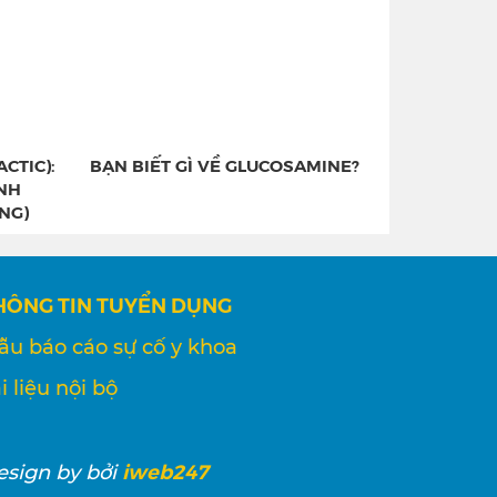
CTIC):
BẠN BIẾT GÌ VỀ GLUCOSAMINE?
ỊNH
NG)
HÔNG TIN TUYỂN DỤNG
ẫu báo cáo sự cố y khoa
i liệu nội bộ
iweb247
esign
by bởi