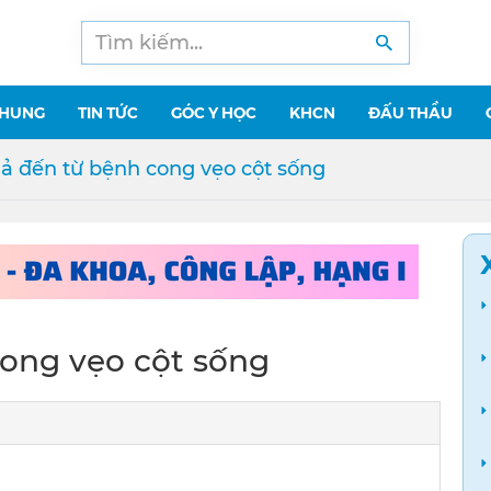
CHUNG
TIN TỨC
GÓC Y HỌC
KHCN
ĐẤU THẦU
ả đến từ bệnh cong vẹo cột sống
ong vẹo cột sống