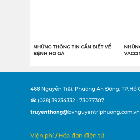
NHỮNG THÔNG TIN CẦN BIẾT VỀ
NHỮNG
BỆNH HO GÀ
VACCI
468 Nguyễn Trãi, Phường An Đông, TP.Hồ 
☎ (028) 39234332 - 73077307
truyenthong
@bvnguyentriphuong.com.vn
/
Viện phí
Hóa đơn điện tử