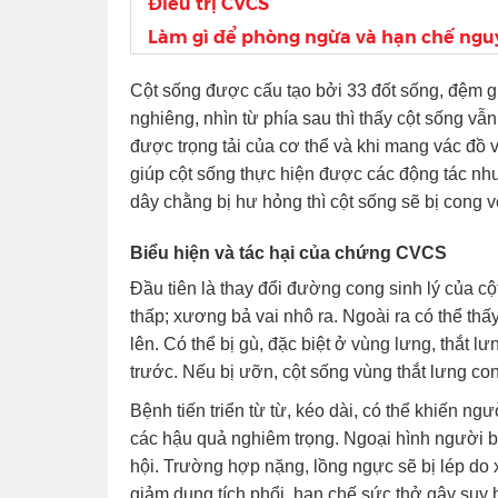
Điều trị CVCS
Làm gì để phòng ngừa và hạn chế ngu
Cột sống được cấu tạo bởi 33 đốt sống, đệm 
nghiêng, nhìn từ phía sau thì thấy cột sống v
được trọng tải của cơ thể và khi mang vác đồ v
giúp cột sống thực hiện được các động tác nh
dây chằng bị hư hỏng thì cột sống sẽ bị cong v
Biểu hiện và tác hại của chứng CVCS
Đầu tiên là thay đổi đường cong sinh lý của cộ
thấp; xương bả vai nhô ra. Ngoài ra có thể thấ
lên. Có thể bị gù, đặc biệt ở vùng lưng, thắt
trước. Nếu bị ưỡn, cột sống vùng thắt lưng cong
Bệnh tiến triển từ từ, kéo dài, có thể khiến n
các hậu quả nghiêm trọng. Ngoại hình người b
hội. Trường hợp nặng, lồng ngực sẽ bị lép do 
giảm dung tích phổi, hạn chế sức thở gây suy 