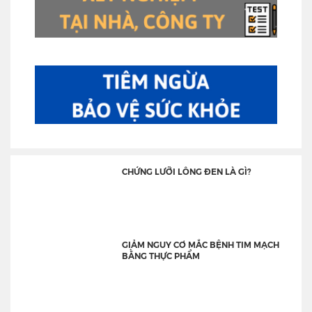
CHỨNG LƯỠI LÔNG ĐEN LÀ GÌ?
GIẢM NGUY CƠ MẮC BỆNH TIM MẠCH
BẰNG THỰC PHẨM