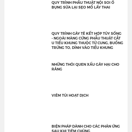
QUY TRÌNH PHẪU THUẬT NỘI SOI Ổ
BỤNG SỬA LẠI SẸO MỔ LẤY THAI
QUY TRÌNH GÂY TÊ KẾT HỢP TỦY SỐNG
- NGOÀI MÀNG CỨNG PHẪU THUẬT CẮT
U TIỂU KHUNG THUỘC TỬ CUNG, BUỒNG
TRỨNG TO, DÍNH VÀO TIỂU KHUNG
NHỮNG THÓI QUEN XẤU GÂY HẠI CHO
RĂNG
VIÊM TÚI HOẠT DỊCH
BIỆN PHÁP DÀNH CHO CÁC PHẢN ỨNG
SAU KHI TIÊM CHỦNG