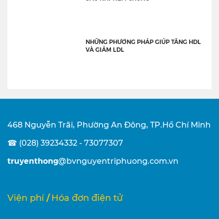
NHỮNG PHƯƠNG PHÁP GIÚP TĂNG HDL
VÀ GIẢM LDL
468 Nguyễn Trãi, Phường An Đông, TP.Hồ Chí Minh
☎ (028) 39234332 - 73077307
truyenthong
@bvnguyentriphuong.com.vn
/
Viện phí
Hóa đơn điện tử