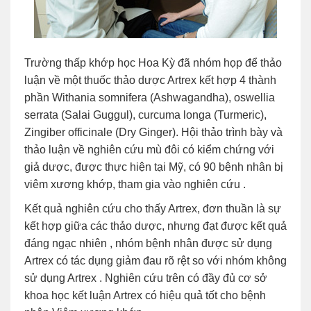
Trường thấp khớp học Hoa Kỳ đã nhóm họp để thảo
luận về một thuốc thảo dược Artrex kết hợp 4 thành
phần Withania somnifera (Ashwagandha), oswellia
serrata (Salai Guggul), curcuma longa (Turmeric),
Zingiber officinale (Dry Ginger). Hội thảo trình bày và
thảo luận về nghiên cứu mù đôi có kiểm chứng với
giả dược, được thực hiện tại Mỹ, có 90 bệnh nhân bị
viêm xương khớp, tham gia vào nghiên cứu .
Kết quả nghiên cứu cho thấy Artrex, đơn thuần là sự
kết hợp giữa các thảo dược, nhưng đạt được kết quả
đáng ngạc nhiên , nhóm bệnh nhân được sử dụng
Artrex có tác dụng giảm đau rõ rệt so với nhóm không
sử dụng Artrex . Nghiên cứu trên có đầy đủ cơ sở
khoa học kết luận Artrex có hiệu quả tốt cho bệnh