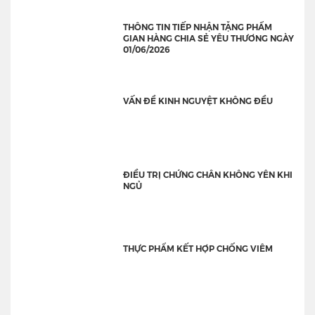
THÔNG TIN TIẾP NHẬN TẶNG PHẨM
GIAN HÀNG CHIA SẺ YÊU THƯƠNG NGÀY
01/06/2026
VẤN ĐỀ KINH NGUYỆT KHÔNG ĐỀU
ĐIỀU TRỊ CHỨNG CHÂN KHÔNG YÊN KHI
NGỦ
THỰC PHẨM KẾT HỢP CHỐNG VIÊM