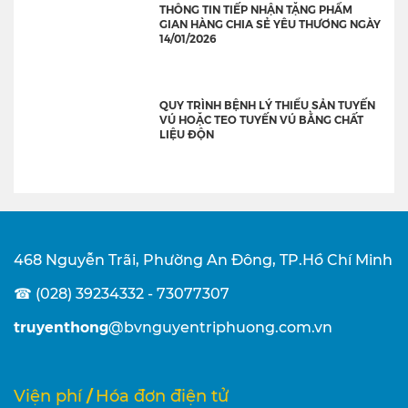
THÔNG TIN TIẾP NHẬN TẶNG PHẨM
GIAN HÀNG CHIA SẺ YÊU THƯƠNG NGÀY
14/01/2026
QUY TRÌNH BỆNH LÝ THIỂU SẢN TUYẾN
VÚ HOẶC TEO TUYẾN VÚ BẰNG CHẤT
LIỆU ĐỘN
468 Nguyễn Trãi, Phường An Đông, TP.Hồ Chí Minh
☎ (028) 39234332 - 73077307
truyenthong
@bvnguyentriphuong.com.vn
/
Viện phí
Hóa đơn điện tử