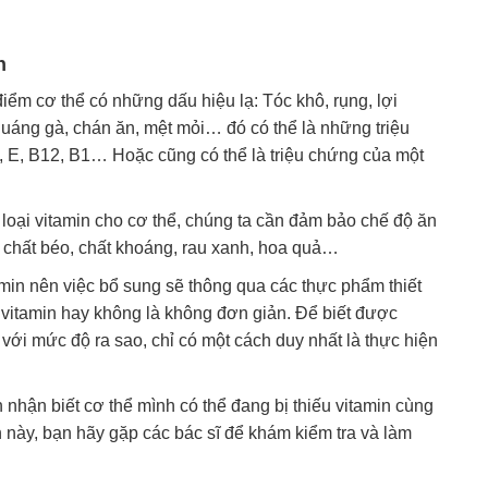
n
ểm cơ thể có những dấu hiệu lạ: Tóc khô, rụng, lợi
quáng gà, chán ăn, mệt mỏi… đó có thể là những triệu
 C, E, B12, B1… Hoặc cũng có thể là triệu chứng của một
c loại vitamin cho cơ thể, chúng ta cần đảm bảo chế độ ăn
 chất béo, chất khoáng, rau xanh, hoa quả…
in nên việc bổ sung sẽ thông qua các thực phẩm thiết
t vitamin hay không là không đơn giản. Để biết được
o với mức độ ra sao, chỉ có một cách duy nhất là thực hiện
 nhận biết cơ thể mình có thể đang bị thiếu vitamin cùng
 này, bạn hãy gặp các bác sĩ để khám kiểm tra và làm