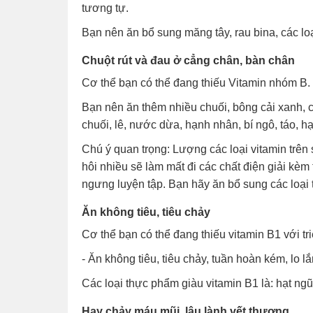
tương tự.
Bạn nên ăn bổ sung măng tây, rau bina, các loạ
Chuột rút và đau ở cẳng chân, bàn chân
Cơ thể bạn có thể đang thiếu Vitamin nhóm B.
Bạn nên ăn thêm nhiều chuối, bông cải xanh, cả
chuối, lê, nước dừa, hạnh nhân, bí ngô, táo, hạ
Chú ý quan trọng: Lượng các loại vitamin trên 
hôi nhiều sẽ làm mất đi các chất điện giải kè
ngưng luyện tập. Bạn hãy ăn bổ sung các loại 
Ăn không tiêu, tiêu chảy
Cơ thể bạn có thể đang thiếu vitamin B1 với tr
- Ăn không tiêu, tiêu chảy, tuần hoàn kém, lo lắ
Các loại thực phẩm giàu vitamin B1 là: hạt ngũ c
Hay chảy máu mũi, lâu lành vết thương