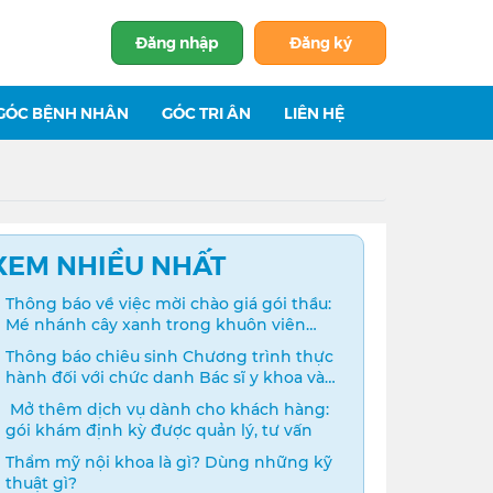
Đăng nhập
Đăng ký
GÓC BỆNH NHÂN
GÓC TRI ÂN
LIÊN HỆ
XEM NHIỀU NHẤT
Thông báo về việc mời chào giá gói thầu:
Mé nhánh cây xanh trong khuôn viên
bệnh viện
Thông báo chiêu sinh Chương trình thực
hành đối với chức danh Bác sĩ y khoa và
Điều dưỡng năm 2024
️ Mở thêm dịch vụ dành cho khách hàng:
gói khám định kỳ được quản lý, tư vấn
Thẩm mỹ nội khoa là gì? Dùng những kỹ
thuật gì?