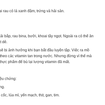
i rau có lá xanh đậm, trứng và hải sản.
i bắp, rau bina, bưởi, khoai tây ngọt. Ngoài ra có thể ăn
t dẻ.
sẽ bị ảnh hưởng khi bạn bắt đầu luyện tập. Việc ra mồ
m theo các vitamin tan trong nước. Nhưng đừng vì thế mà
thực phẩm để bù lại lượng vitamin đã mất.
iệu chứng:
ng.
ốc, lúa mì, yến mạch, thịt, gan, tim.