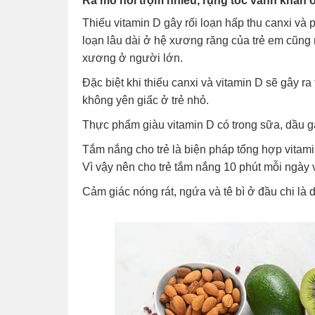
Ra mồ hôi trộm nhiều, rụng tóc vành khăn ở
Thiếu vitamin D gây rối loạn hấp thu canxi và 
loạn lâu dài ở hệ xương răng của trẻ em cũng
xương ở người lớn.
Đặc biệt khi thiếu canxi và vitamin D sẽ gây ra
không yên giấc ở trẻ nhỏ.
Thực phẩm giàu vitamin D có trong sữa, dầu ga
Tắm nắng cho trẻ là biện pháp tổng hợp vitami
Vì vậy nên cho trẻ tắm nắng 10 phút mỗi ngày 
Cảm giác nóng rát, ngứa và tê bì ở đầu chi là 