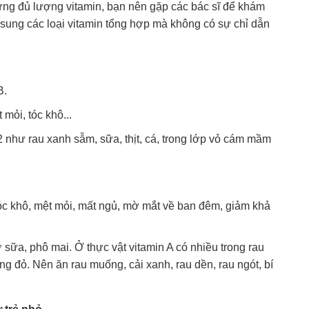
ng đủ lượng vitamin, bạn nên gặp các bác sĩ để khám
ổ sung các loại vitamin tổng hợp mà không có sự chỉ dẫn
B.
 mỏi, tóc khô...
 như rau xanh sẫm, sữa, thịt, cá, trong lớp vỏ cám mầm
tóc khô, mệt mỏi, mất ngủ, mờ mắt về ban đêm, giảm khả
ơ sữa, phô mai. Ở thực vật vitamin A có nhiều trong rau
đỏ. Nên ăn rau muống, cải xanh, rau dền, rau ngót, bí