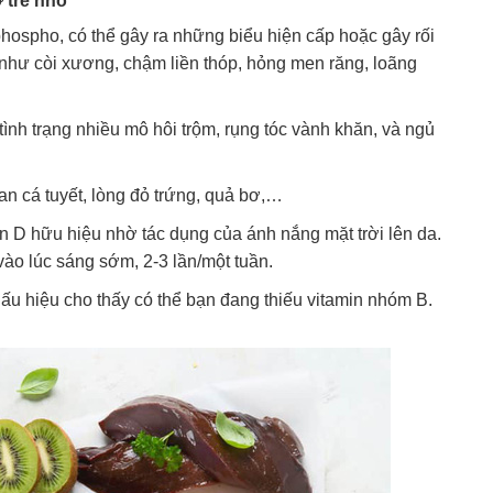
 trẻ nhỏ
phospho, có thể gây ra những biểu hiện cấp hoặc gây rối
 như còi xương, chậm liền thóp, hỏng men răng, loãng
 tình trạng nhiều mô hôi trộm, rụng tóc vành khăn, và ngủ
n cá tuyết, lòng đỏ trứng, quả bơ,…
n D hữu hiệu nhờ tác dụng của ánh nắng mặt trời lên da.
vào lúc sáng sớm, 2-3 lần/một tuần.
dấu hiệu cho thấy có thể bạn đang thiếu vitamin nhóm B.