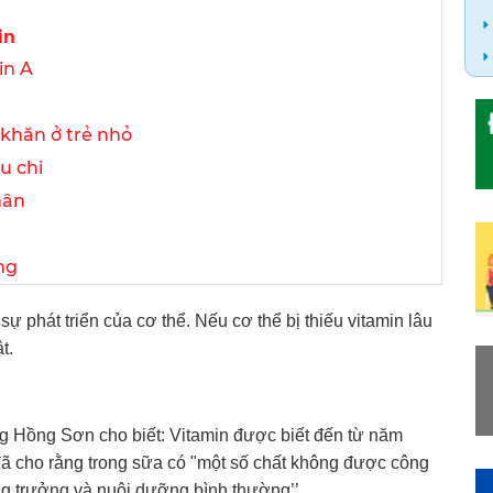
in
in A
 khăn ở trẻ nhỏ
u chi
hân
ng
sự phát triển của cơ thể. Nếu cơ thể bị thiếu vitamin lâu
t.
g Hồng Sơn cho biết: Vitamin được biết đến từ năm
đã cho rằng trong sữa có "một số chất không được công
ăng trưởng và nuôi dưỡng bình thường’’.