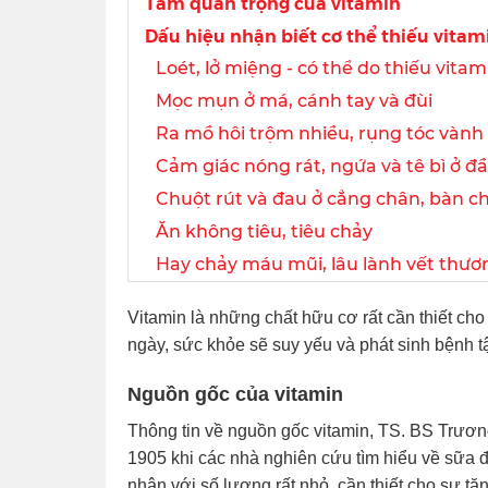
Tầm quan trọng của vitamin
Dấu hiệu nhận biết cơ thể thiếu vitam
Loét, lở miệng - có thể do thiếu vitam
Mọc mụn ở má, cánh tay và đùi
Ra mồ hôi trộm nhiều, rụng tóc vành
Cảm giác nóng rát, ngứa và tê bì ở đầ
Chuột rút và đau ở cẳng chân, bàn c
Ăn không tiêu, tiêu chảy
Hay chảy máu mũi, lâu lành vết thươ
Vitamin là những chất hữu cơ rất cần thiết cho 
ngày, sức khỏe sẽ suy yếu và phát sinh bệnh tậ
Nguồn gốc của vitamin
Thông tin về nguồn gốc vitamin, TS. BS Trươn
1905 khi các nhà nghiên cứu tìm hiểu về sữa 
nhận với số lượng rất nhỏ, cần thiết cho sự t