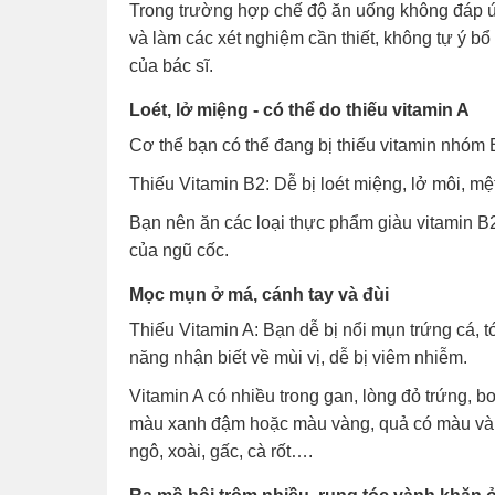
Trong trường hợp chế độ ăn uống không đáp ứ
và làm các xét nghiệm cần thiết, không tự ý b
của bác sĩ.
Loét, lở miệng - có thể do thiếu vitamin A
Cơ thể bạn có thể đang bị thiếu vitamin nhóm 
Thiếu Vitamin B2: Dễ bị loét miệng, lở môi, mệt
Bạn nên ăn các loại thực phẩm giàu vitamin B2
của ngũ cốc.
Mọc mụn ở má, cánh tay và đùi
Thiếu Vitamin A: Bạn dễ bị nổi mụn trứng cá, 
năng nhận biết về mùi vị, dễ bị viêm nhiễm.
Vitamin A có nhiều trong gan, lòng đỏ trứng, b
màu xanh đậm hoặc màu vàng, quả có màu vàng 
ngô, xoài, gấc, cà rốt….