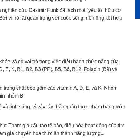
 nghiên cứu Casimir Funk đã tách một "yếu tố" hữu cơ
Bởi vì nó rất quan trọng với cuộc sống, nên ông kết hợp
khỏe và có vai trò trong việc điều hành chức năng của
D, E, K, B1, B2, B3 (PP), B5, B6, B12, Folacin (B9) và
 trong chất béo gồm các vitamin A, D, E, và K. Nhóm
min nhóm B.
 độ và ánh sáng, vì vậy cần bảo quản thực phẩm bằng ướp
như: Tham gia cấu tạo tế bào, điều hòa hoạt động của tim
tham gia chuyển hóa thức ăn thành năng lượng...