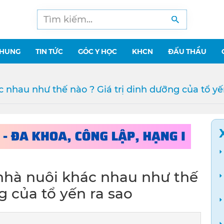
CHUNG
TIN TỨC
GÓC Y HỌC
KHCN
ĐẤU THẦU
 nhau như thế nào ? Giá trị dinh dưỡng của tổ yế
 nhà nuôi khác nhau như thế
g của tổ yến ra sao