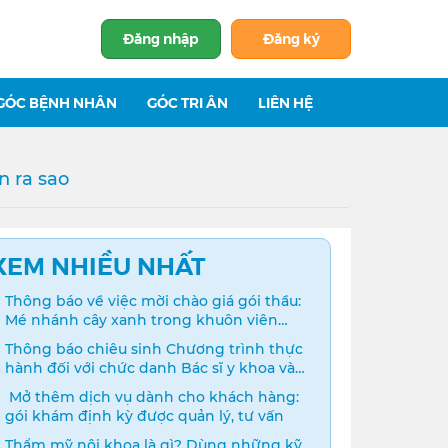
Đăng nhập
Đăng ký
GÓC BỆNH NHÂN
GÓC TRI ÂN
LIÊN HỆ
n ra sao
XEM NHIỀU NHẤT
Thông báo về việc mời chào giá gói thầu:
Mé nhánh cây xanh trong khuôn viên
bệnh viện
Thông báo chiêu sinh Chương trình thực
hành đối với chức danh Bác sĩ y khoa và
Điều dưỡng năm 2024
️ Mở thêm dịch vụ dành cho khách hàng:
gói khám định kỳ được quản lý, tư vấn
Thẩm mỹ nội khoa là gì? Dùng những kỹ