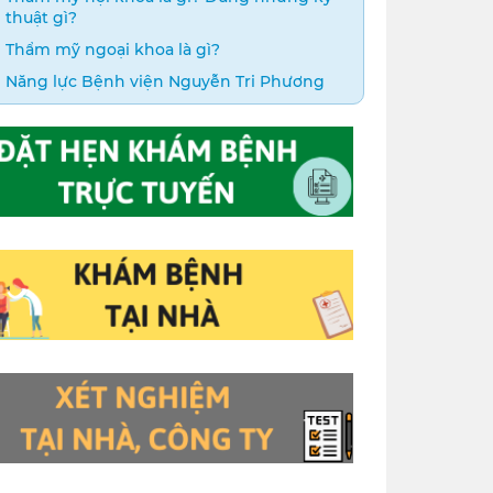
thuật gì?
Thẩm mỹ ngoại khoa là gì?
Năng lực Bệnh viện Nguyễn Tri Phương