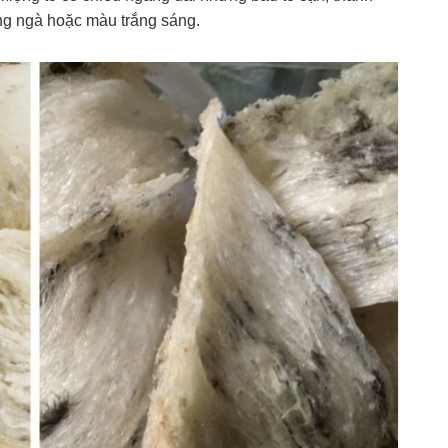
ng ngà hoặc màu trắng sáng.