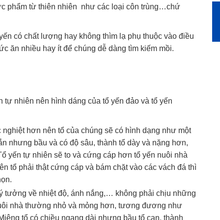
hực phẩm từ thiên nhiên như các loại côn trùng…chứ
yến có chất lượng hay không thìm lạ phụ thuộc vào điều
ức ăn nhiều hay ít để chúng dễ dàng tìm kiếm mồi.
 tự nhiên nên hình dáng của tổ yến đảo và tổ yến
c nghiệt hơn nên tổ của chúng sẽ có hình dạng như một
ắn nhưng bầu và có độ sâu, thành tổ dày và nặng hơn,
 yến tự nhiên sẽ to và cứng cáp hơn tổ yến nuôi nhà
n tổ phải thật cứng cáp và bám chặt vào các vách đá thì
họn.
lý tưởng về nhiệt độ, ánh nắng,… không phải chịu những
 nuôi nhà thường nhỏ và mỏng hơn, tương đương như
). Miệng tổ có chiều ngang dài nhưng bầu tổ cạn, thành