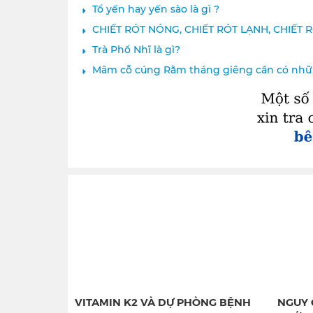
Tổ yến hay yến sào là gì ?
CHIẾT RÓT NÓNG, CHIẾT RÓT LẠNH, CHIẾT
Trà Phổ Nhĩ là gì?
Mâm cỗ cúng Rằm tháng giêng cần có nhữ
VITAMIN K2 VÀ DỰ PHÒNG BỆNH
NGUY 