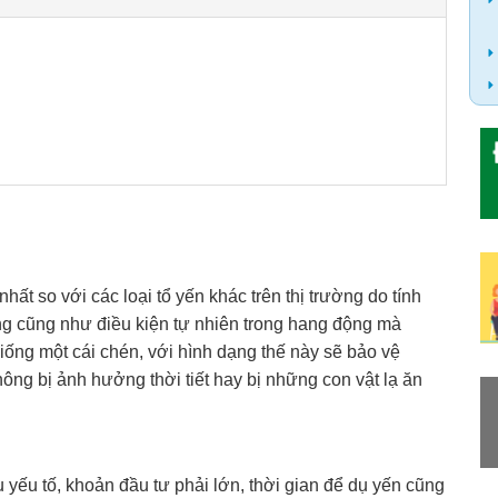
nhất so với các loại tổ yến khác trên thị trường do tính
ờng cũng như điều kiện tự nhiên trong hang động mà
ống một cái chén, với hình dạng thế này sẽ bảo vệ
ng bị ảnh hưởng thời tiết hay bị những con vật lạ ăn
u yếu tố, khoản đầu tư phải lớn, thời gian để dụ yến cũng