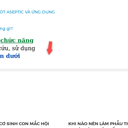
 RÓT ASEPTIC VÀ ỨNG DỤNG
ng gì?
CƠ SINH CON MẮC HỘI
KHI NÀO NÊN LÀM PHẪU T