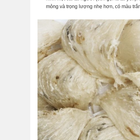
mỏng và trọng lượng nhẹ hơn, có màu trắ