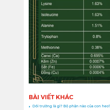
BÀI VIẾT KHÁC
Dồi trường là gì? Bộ phận nào của con heo