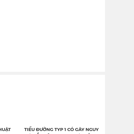
HUẬT
TIỂU ĐƯỜNG TYP 1 CÓ GÂY NGUY