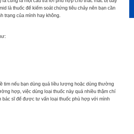
 là cũng là một câu trả lời phù hợp cho thắc mắc bị đầy
amid là thuốc để kiểm soát chứng tiêu chảy nên bạn cần
nh trạng của mình hay không.
hư:
về tim nếu bạn dùng quá liều lượng hoặc dùng thường
rường hợp, việc dùng loại thuốc này quá nhiều thậm chí
ến bác sĩ để được tư vấn loại thuốc phù hợp với mình