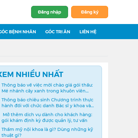
Đăng nhập
Đăng ký
GÓC BỆNH NHÂN
GÓC TRI ÂN
LIÊN HỆ
XEM NHIỀU NHẤT
Thông báo về việc mời chào giá gói thầu:
Mé nhánh cây xanh trong khuôn viên
bệnh viện
Thông báo chiêu sinh Chương trình thực
hành đối với chức danh Bác sĩ y khoa và
Điều dưỡng năm 2024
️ Mở thêm dịch vụ dành cho khách hàng:
gói khám định kỳ được quản lý, tư vấn
Thẩm mỹ nội khoa là gì? Dùng những kỹ
thuật gì?