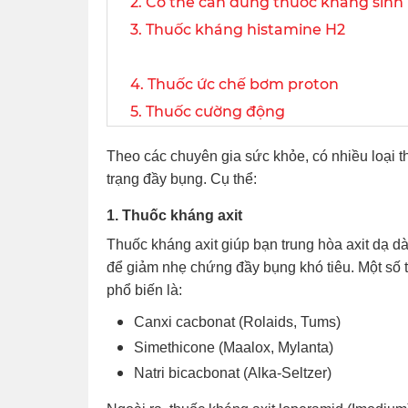
2. Có thể cần dùng thuốc kháng sinh
3. Thuốc kháng histamine H2
4. Thuốc ức chế bơm proton
5. Thuốc cường động
Theo các chuyên gia sức khỏe, có nhiều loại th
trạng đầy bụng. Cụ thể:
1. Thuốc kháng axit
Thuốc kháng axit giúp bạn trung hòa axit dạ d
để giảm nhẹ chứng đầy bụng khó tiêu. Một số t
phổ biến là:
Canxi cacbonat (Rolaids, Tums)
Simethicone (Maalox, Mylanta)
Natri bicacbonat (Alka-Seltzer)