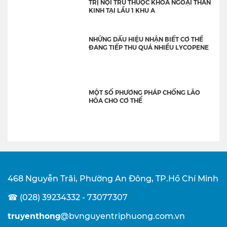
TRỊ NỘI TRÚ THUỘC KHOA NGOẠI THẦN
KINH TẠI LẦU 1 KHU A
NHỮNG DẤU HIỆU NHẬN BIẾT CƠ THỂ
ĐANG TIẾP THU QUÁ NHIỀU LYCOPENE
MỘT SỐ PHƯƠNG PHÁP CHỐNG LÃO
HÓA CHO CƠ THỂ
468 Nguyễn Trãi, Phường An Đông, TP.Hồ Chí Minh
☎ (028) 39234332 - 73077307
truyenthong
@bvnguyentriphuong.com.vn