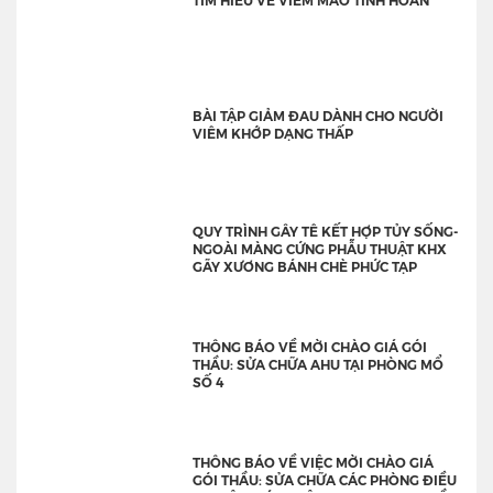
BÀI TẬP GIẢM ĐAU DÀNH CHO NGƯỜI
VIÊM KHỚP DẠNG THẤP
QUY TRÌNH GÂY TÊ KẾT HỢP TỦY SỐNG-
NGOÀI MÀNG CỨNG PHẪU THUẬT KHX
GÃY XƯƠNG BÁNH CHÈ PHỨC TẠP
THÔNG BÁO VỀ MỜI CHÀO GIÁ GÓI
THẦU: SỬA CHỮA AHU TẠI PHÒNG MỔ
SỐ 4
THÔNG BÁO VỀ VIỆC MỜI CHÀO GIÁ
GÓI THẦU: SỬA CHỮA CÁC PHÒNG ĐIỀU