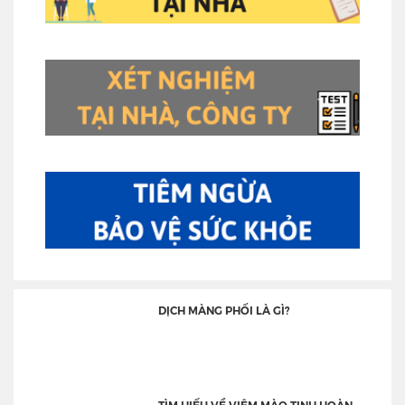
DỊCH MÀNG PHỔI LÀ GÌ?
TÌM HIỂU VỀ VIÊM MÀO TINH HOÀN