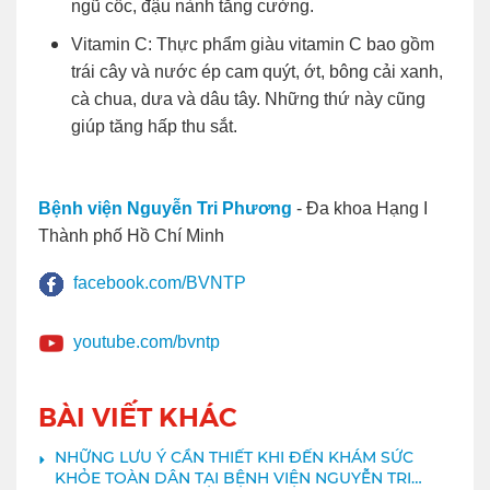
ngũ cốc, đậu nành tăng cường.
Vitamin C: Thực phẩm giàu vitamin C bao gồm
trái cây và nước ép cam quýt, ớt, bông cải xanh,
cà chua, dưa và dâu tây. Những thứ này cũng
giúp tăng hấp thu sắt.
Bệnh viện Nguyễn Tri Phương
- Đa khoa Hạng I
Thành phố Hồ Chí Minh
facebook.com/BVNTP
youtube.com/bvntp
BÀI VIẾT KHÁC
NHỮNG LƯU Ý CẦN THIẾT KHI ĐẾN KHÁM SỨC
KHỎE TOÀN DÂN TẠI BỆNH VIỆN NGUYỄN TRI