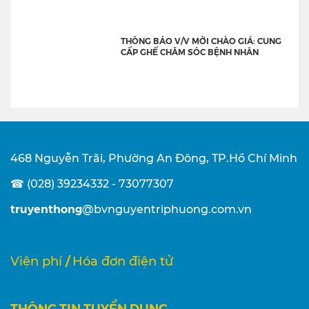
THÔNG BÁO V/V MỜI CHÀO GIÁ: CUNG
CẤP GHẾ CHĂM SÓC BỆNH NHÂN
468 Nguyễn Trãi, Phường An Đông, TP.Hồ Chí Minh
☎ (028) 39234332 - 73077307
truyenthong
@bvnguyentriphuong.com.vn
/
Viện phí
Hóa đơn điện tử
THÔNG TIN TUYỂN DỤNG