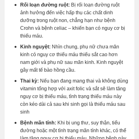
Rối loạn đường ruột:
Bị rối loạn đường ruột
ảnh hưởng đến việc hấp thụ các chất dinh
dưỡng trong ruột non, chẳng hạn như bệnh
Crohn và bệnh celiac – khiến bạn có nguy cơ bị
thiếu máu.
Kinh nguyệt:
Nhìn chung, phụ nữ chưa mãn
kinh có nguy cơ thiếu máu thiếu sắt cao hơn
nam giới và phụ nữ sau mãn kinh. Kinh nguyệt
gây mất tế bào hồng cầu.
Thai kỳ:
Nếu bạn đang mang thai và không dùng
vitamin tổng hợp với axit folic và sắt sẽ làm tăng
nguy cơ bị thiếu máu, tình trạng thiếu máu này
còn kéo dài cả sau khi sinh gọi là thiếu máu sau
sinh
Bệnh mãn tính:
Khi bị ung thư, suy thận, tiểu
đường hoặc một tình trạng mãn tính khác, có thể
làm tăng nguy cơ bị thiếu máu. Những bệnh này