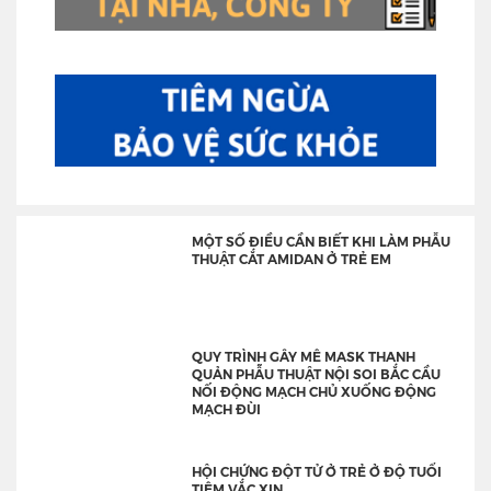
MỘT SỐ ĐIỀU CẦN BIẾT KHI LÀM PHẪU
THUẬT CẮT AMIDAN Ở TRẺ EM
QUY TRÌNH GÂY MÊ MASK THANH
QUẢN PHẪU THUẬT NỘI SOI BẮC CẦU
NỐI ĐỘNG MẠCH CHỦ XUỐNG ĐỘNG
MẠCH ĐÙI
HỘI CHỨNG ĐỘT TỬ Ở TRẺ Ở ĐỘ TUỔI
TIÊM VẮC XIN