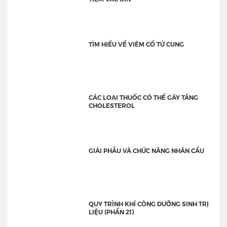
TÌM HIỂU VỀ VIÊM CỔ TỬ CUNG
CÁC LOẠI THUỐC CÓ THỂ GÂY TĂNG
CHOLESTEROL
GIẢI PHẪU VÀ CHỨC NĂNG NHÃN CẦU
QUY TRÌNH KHÍ CÔNG DƯỠNG SINH TRỊ
LIỆU (PHẦN 21)