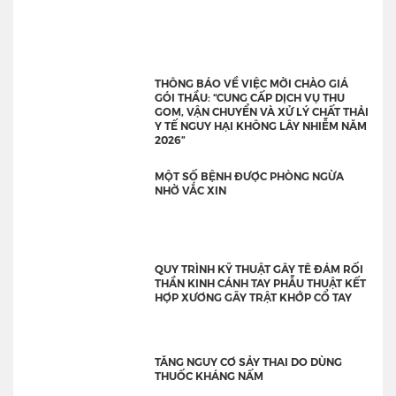
THÔNG BÁO VỀ VIỆC MỜI CHÀO GIÁ
GÓI THẦU: “CUNG CẤP DỊCH VỤ THU
GOM, VẬN CHUYỂN VÀ XỬ LÝ CHẤT THẢI
Y TẾ NGUY HẠI KHÔNG LÂY NHIỄM NĂM
2026”
MỘT SỐ BỆNH ĐƯỢC PHÒNG NGỪA
NHỜ VẮC XIN
QUY TRÌNH KỸ THUẬT GÂY TÊ ĐÁM RỐI
THẦN KINH CÁNH TAY PHẪU THUẬT KẾT
HỢP XƯƠNG GÃY TRẬT KHỚP CỔ TAY
TĂNG NGUY CƠ SẢY THAI DO DÙNG
THUỐC KHÁNG NẤM