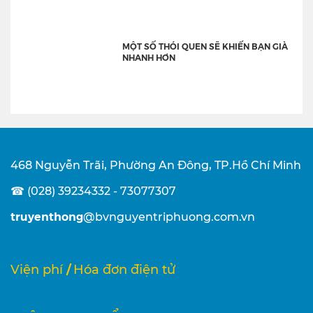
MỘT SỐ THÓI QUEN SẼ KHIẾN BẠN GIÀ
NHANH HƠN
468 Nguyễn Trãi, Phường An Đông, TP.Hồ Chí Minh
☎ (028) 39234332 - 73077307
truyenthong
@bvnguyentriphuong.com.vn
/
Viện phí
Hóa đơn điện tử