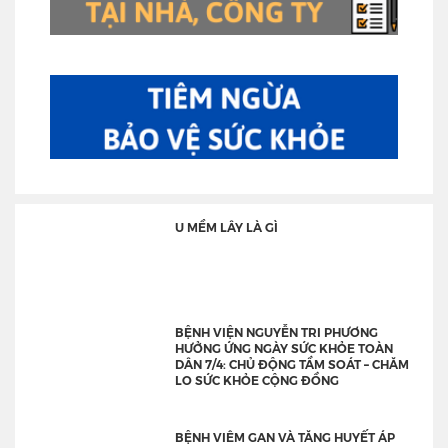
U MỀM LÂY LÀ GÌ
BỆNH VIỆN NGUYỄN TRI PHƯƠNG
HƯỞNG ỨNG NGÀY SỨC KHỎE TOÀN
DÂN 7/4: CHỦ ĐỘNG TẦM SOÁT – CHĂM
LO SỨC KHỎE CỘNG ĐỒNG
BỆNH VIÊM GAN VÀ TĂNG HUYẾT ÁP