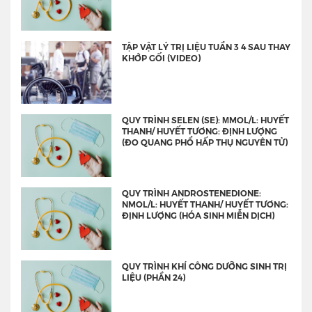
TẬP VẬT LÝ TRỊ LIỆU TUẦN 3 4 SAU THAY
KHỚP GỐI (VIDEO)
QUY TRÌNH SELEN (SE): ΜMOL/L: HUYẾT
THANH/ HUYẾT TƯƠNG: ĐỊNH LƯỢNG
(ĐO QUANG PHỔ HẤP THỤ NGUYÊN TỬ)
QUY TRÌNH ANDROSTENEDIONE:
NMOL/L: HUYẾT THANH/ HUYẾT TƯƠNG:
ĐỊNH LƯỢNG (HÓA SINH MIỄN DỊCH)
QUY TRÌNH KHÍ CÔNG DƯỠNG SINH TRỊ
LIỆU (PHẦN 24)