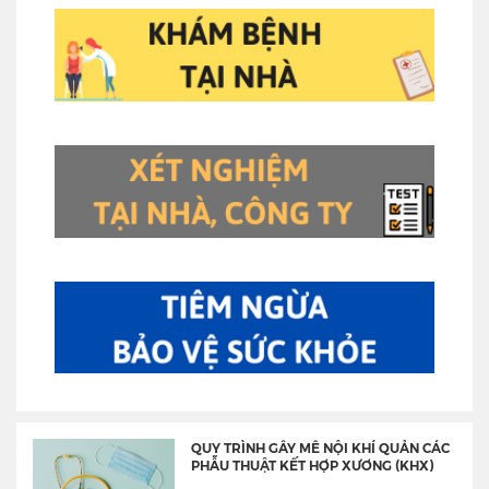
QUY TRÌNH GÂY MÊ NỘI KHÍ QUẢN CÁC
PHẪU THUẬT KẾT HỢP XƯƠNG (KHX)