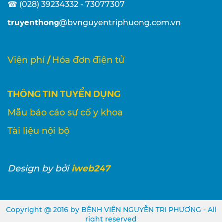
☎ (028) 39234332 - 73077307
truyenthong
@bvnguyentriphuong.com.vn
/
Viện phí
Hóa đơn điện tử
THÔNG TIN TUYỂN DỤNG
Mẫu báo cáo sự cố y khoa
Tài liệu nội bộ
iweb247
Design
by bởi
Copyright @ 2016 by BỆNH VIỆN NGUYỄN TRI PHƯƠNG - All
right reserved