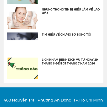
NHỮNG THÔNG TIN BỊ HIỂU LẦM VỀ LÃO
HÓA
TÌM HIỂU VỀ CHỨNG SỢ BÓNG TỐI
LỊCH KHÁM BỆNH DỊCH VỤ TỪ NGÀY 29
THÁNG 6 ĐẾN 03 THÁNG 7 NĂM 2026
468 Nguyễn Trãi, Phường An Đông, TP.Hồ Chí Minh