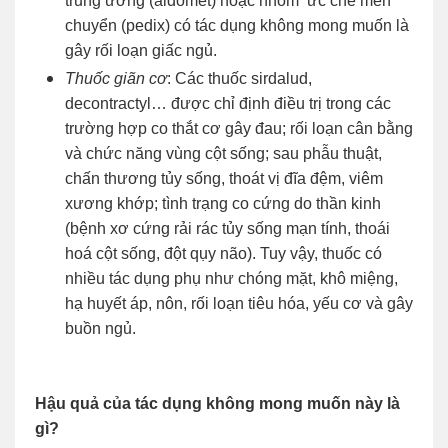
trung ương (aldomet) hoặc nhóm ức chế men
chuyển (pedix) có tác dụng không mong muốn là
gây rối loạn giấc ngủ.
Thuốc giãn cơ
: Các thuốc sirdalud,
decontractyl… được chỉ định điều trị trong các
trường hợp co thắt cơ gây đau; rối loạn cân bằng
và chức năng vùng cột sống; sau phẫu thuật,
chấn thương tủy sống, thoát vị đĩa đệm, viêm
xương khớp; tình trạng co cứng do thần kinh
(bệnh xơ cứng rải rác tủy sống mạn tính, thoái
hoá cột sống, đột qụy não). Tuy vậy, thuốc có
nhiều tác dụng phụ như chóng mặt, khô miệng,
hạ huyết áp, nôn, rối loạn tiêu hóa, yếu cơ và gây
buồn ngủ.
Hậu quả của tác dụng không mong muốn này là
gì?