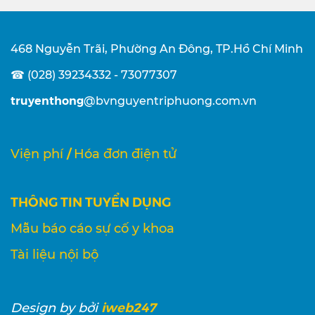
468 Nguyễn Trãi, Phường An Đông, TP.Hồ Chí Minh
☎ (028) 39234332 - 73077307
truyenthong
@bvnguyentriphuong.com.vn
/
Viện phí
Hóa đơn điện tử
THÔNG TIN TUYỂN DỤNG
Mẫu báo cáo sự cố y khoa
Tài liệu nội bộ
iweb247
Design
by bởi