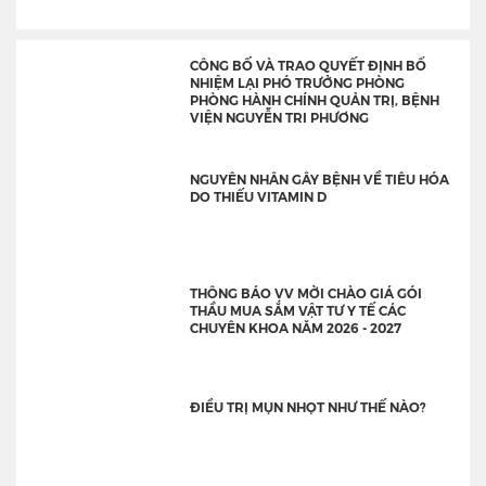
CÔNG BỐ VÀ TRAO QUYẾT ĐỊNH BỔ
NHIỆM LẠI PHÓ TRƯỞNG PHÒNG
PHÒNG HÀNH CHÍNH QUẢN TRỊ, BỆNH
VIỆN NGUYỄN TRI PHƯƠNG
NGUYÊN NHÂN GÂY BỆNH VỀ TIÊU HÓA
DO THIẾU VITAMIN D
THÔNG BÁO VV MỜI CHÀO GIÁ GÓI
THẦU MUA SẮM VẬT TƯ Y TẾ CÁC
CHUYÊN KHOA NĂM 2026 - 2027
ĐIỀU TRỊ MỤN NHỌT NHƯ THẾ NÀO?