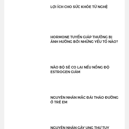
LỢI ÍCH CHO SỨC KHỎE TỪ NGHỆ
HORMONE TUYẾN GIÁP THƯỜNG BỊ
ẢNH HƯỞNG BỞI NHỮNG YẾU TỐ NÀO?
NÃO BỘ SẼ CO LẠI NẾU NỒNG ĐỘ
ESTROGEN GIẢM
NGUYÊN NHÂN MẮC ĐÁI THÁO ĐƯỜNG
Ở TRẺ EM
NGUYÊN NHÂN GÂY UNG THƯ TỤY