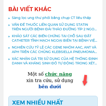
BÀI VIẾT KHÁC
Sàng lọc ung thư phổi bằng chụp CT liều thấp
VẤN ĐỀ THUỐC LIÊN QUAN SỬ DỤNG STATIN
TRÊN NGƯỜI BỆNH ĐÁI THÁO ĐƯỜNG TÍP 2 NGOẠI
TRÚ TẠI BỆNH VIỆN NGUYỄN TRI PHƯƠNG
KHẢO SÁT CÁC BIẾN CHỨNG TẠI CHỖ SAU ĐẶT
CATHETER TĨNH MẠCH NGOẠI BIÊN TẠI BỆNH VIỆN
NGUYỄN TRI PHƯƠNG NĂM 2023
NGHIÊN CỨU TỶ LỆ CÁC GENE NHÓM AAC, ANT VÀ
APH TRÊN CÁC CHỦNG KLEBSIELLA PNEUMONIAE
KHÁNG KHÁNG SINH NHÓM AMINOGLYCOSIDE TẠI
XÁC NHẬN GIÁ TRỊ SỬ DỤNG CỦA HỆ THỐNG ĐỊNH
BỆNH VIỆN NGUYỄN TRI PHƯƠNG
DANH VÀ KHÁNG SINH ĐỒ TỰ ĐỘNG TRONG XÉT
NGHIỆM VI KHUẨN
XEM NHIỀU NHẤT