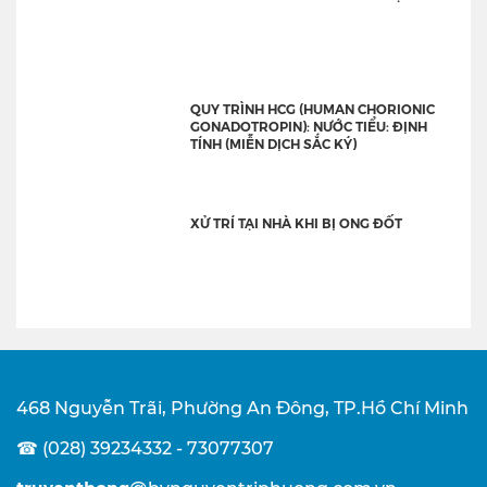
QUY TRÌNH HCG (HUMAN CHORIONIC
GONADOTROPIN): NƯỚC TIỂU: ĐỊNH
TÍNH (MIỄN DỊCH SẮC KÝ)
XỬ TRÍ TẠI NHÀ KHI BỊ ONG ĐỐT
468 Nguyễn Trãi, Phường An Đông, TP.Hồ Chí Minh
☎ (028) 39234332 - 73077307