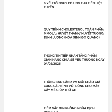
6 YẾU TỐ NGUY CƠ UNG THƯ TIỀN LIỆT
TUYẾN
QUY TRÌNH CHOLESTEROL TOÀN PHẦN:
MMOL/L: HUYẾT THANH/ HUYẾT TƯƠNG:
ĐỊNH LƯỢNG (HÓA SINH ĐO QUANG)
THÔNG TIN TIẾP NHẬN TẶNG PHẨM
GIAN HÀNG CHIA SẺ YÊU THƯƠNG NGÀY
04/02/2026
THÔNG BÁO LẦN 2 VV MỜI CHÀO GIÁ
CUNG CẤP BÌNH VÔI DÙNG CHO MÁY
GÂY MÊ GIÚP THỞ GE
TIÊM VẮC XIN PHÒNG NGỪA DỊCH
RUBELLA