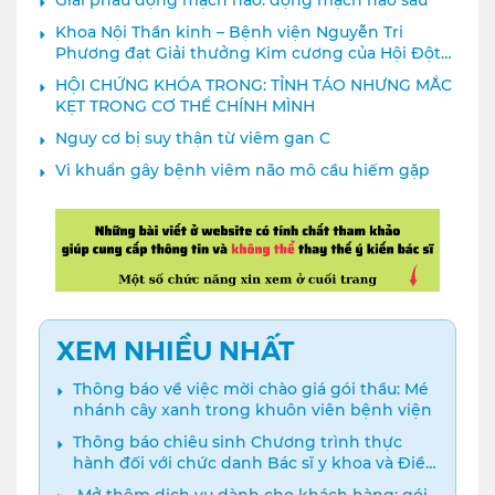
Khoa Nội Thần kinh – Bệnh viện Nguyễn Tri
Phương đạt Giải thưởng Kim cương của Hội Đột
quỵ Thế giới
HỘI CHỨNG KHÓA TRONG: TỈNH TÁO NHƯNG MẮC
KẸT TRONG CƠ THỂ CHÍNH MÌNH
Nguy cơ bị suy thận từ viêm gan C
Vi khuẩn gây bệnh viêm não mô cầu hiếm gặp
XEM NHIỀU NHẤT
Thông báo về việc mời chào giá gói thầu: Mé
nhánh cây xanh trong khuôn viên bệnh viện
Thông báo chiêu sinh Chương trình thực
hành đối với chức danh Bác sĩ y khoa và Điều
dưỡng năm 2024
️ Mở thêm dịch vụ dành cho khách hàng: gói