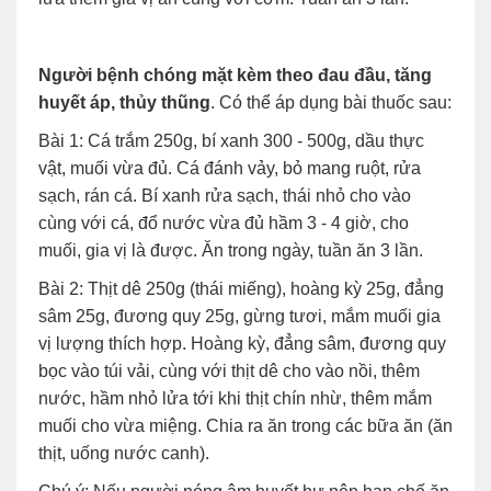
Người bệnh chóng mặt kèm theo đau đầu, tăng
huyết áp, thủy thũng
. Có thể áp dụng bài thuốc sau:
Bài 1: Cá trắm 250g, bí xanh 300 - 500g, dầu thực
vật, muối vừa đủ. Cá đánh vảy, bỏ mang ruột, rửa
sạch, rán cá. Bí xanh rửa sạch, thái nhỏ cho vào
cùng với cá, đổ nước vừa đủ hầm 3 - 4 giờ, cho
muối, gia vị là được. Ăn trong ngày, tuần ăn 3 lần.
Bài 2: Thịt dê 250g (thái miếng), hoàng kỳ 25g, đẳng
sâm 25g, đương quy 25g, gừng tươi, mắm muối gia
vị lượng thích hợp. Hoàng kỳ, đẳng sâm, đương quy
bọc vào túi vải, cùng với thịt dê cho vào nồi, thêm
nước, hầm nhỏ lửa tới khi thịt chín nhừ, thêm mắm
muối cho vừa miệng. Chia ra ăn trong các bữa ăn (ăn
thịt, uống nước canh).