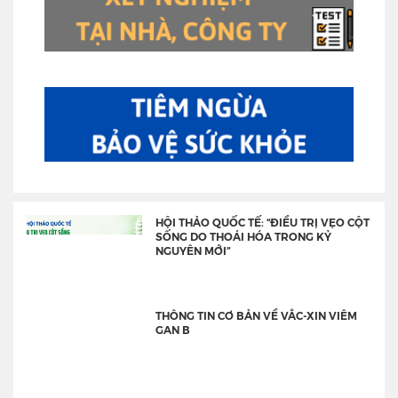
HỘI THẢO QUỐC TẾ: “ĐIỀU TRỊ VẸO CỘT
SỐNG DO THOÁI HÓA TRONG KỶ
NGUYÊN MỚI”
THÔNG TIN CƠ BẢN VỀ VẮC-XIN VIÊM
GAN B