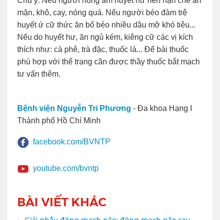
Chú ý: Nếu người nóng âm huyết hư nên hạn chế ăn
mặn, khô, cay, nóng quá. Nếu người béo đàm trệ
huyết ứ cữ thức ăn bổ béo nhiều dầu mỡ khó tiêu...
Nếu do huyết hư, ăn ngủ kém, kiêng cữ các vị kích
thích như: cà phê, trà đặc, thuốc lá... Để bài thuốc
phù hợp với thể trạng cần được thầy thuốc bắt mạch
tư vấn thêm.
Bệnh viện Nguyễn Tri Phương
- Đa khoa Hạng I
Thành phố Hồ Chí Minh
facebook.com/BVNTP
youtube.com/bvntp
BÀI VIẾT KHÁC
Giải phẫu động mạch não: động mạch não sau