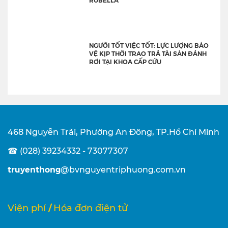
NGƯỜI TỐT VIỆC TỐT: LỰC LƯỢNG BẢO
VỆ KỊP THỜI TRAO TRẢ TÀI SẢN ĐÁNH
RƠI TẠI KHOA CẤP CỨU
468 Nguyễn Trãi, Phường An Đông, TP.Hồ Chí Minh
☎ (028) 39234332 - 73077307
truyenthong
@bvnguyentriphuong.com.vn
/
Viện phí
Hóa đơn điện tử