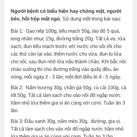
Người bệnh có biểu hiện hay chóng mặt, người
béo, hồi hộp mất ngủ
. Sử dụng một trong bài sau:
Bài 1: Gạo nếp 100g, tiểu mạch 50g, táo đỏ 5 quả,
long nhãn nhục 15g, đường trắng 20g. Tất cả vo, rửa
sạch, đun tiểu mạch trước với nước cho sôi rồi cho
các thứ còn lại vào, thêm nước cho vừa, đun to lửa
cho sôi, sau đun nhỏ lửa nấu thành cháo. Khi bắc nồi
cháo xuống thì cho đường trắng vào quấy đều, ăn
nóng, mỗi ngày 2 - 3 lần; một đợt điều trị 4 - 5 ngày.
Bài 2: Nấm hương 30g, chân gà 50g, củ cải 100g, cà
rốt 50g. Tất cả làm sạch cho vào nồi đổ ngập nước
hầm nhỏ lửa thêm gia vị ăn cùng với cơm. Tuần ăn 3
lần.
Bài 3: Đậu xanh 30g, nấm mèo 30g, đường, gia vị.
Tất cả làm sạch cho vào nồi đổ ngập nước hầm nhỏ
lửa thêm gia vị ăn cùng với cơm. Tuần ăn 3 lần.